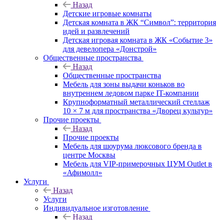
Назад
Детские игровые комнаты
Детская комната в ЖК “Символ”: территория
идей и развлечений
Детская игровая комната в ЖК «Событие 3»
для девелопера «Донстрой»
Общественные пространства
Назад
Общественные пространства
Мебель для зоны выдачи коньков во
внутреннем ледовом парке IT-компании
Крупноформатный металлический стеллаж
10 × 7 м для пространства «Дворец культур»
Прочие проекты
Назад
Прочие проекты
Мебель для шоурума люксового бренда в
центре Москвы
Мебель для VIP-примерочных ЦУМ Outlet в
«Афимолл»
Услуги
Назад
Услуги
Индивидуальное изготовление
Назад