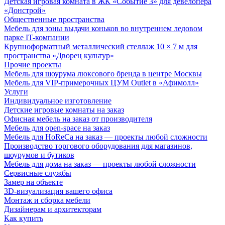
Детская игровая комната в ЖК «Событие 3» для девелопера
«Донстрой»
Общественные пространства
Мебель для зоны выдачи коньков во внутреннем ледовом
парке IT-компании
Крупноформатный металлический стеллаж 10 × 7 м для
пространства «Дворец культур»
Прочие проекты
Мебель для шоурума люксового бренда в центре Москвы
Мебель для VIP-примерочных ЦУМ Outlet в «Афимолл»
Услуги
Индивидуальное изготовление
Детские игровые комнаты на заказ
Офисная мебель на заказ от производителя
Мебель для open-space на заказ
Мебель для HoReCa на заказ — проекты любой сложности
Производство торгового оборудования для магазинов,
шоурумов и бутиков
Мебель для дома на заказ — проекты любой сложности
Сервисные службы
Замер на объекте
3D-визуализация вашего офиса
Монтаж и сборка мебели
Дизайнерам и архитекторам
Как купить