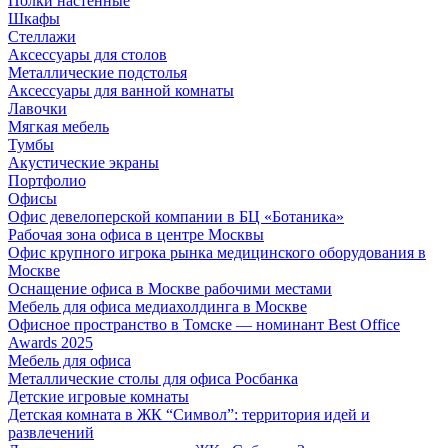
Полки настенные
Шкафы
Стеллажи
Аксессуары для столов
Металлические подстолья
Аксессуары для ванной комнаты
Лавочки
Мягкая мебель
Тумбы
Акустические экраны
Портфолио
Офисы
Офис девелоперской компании в БЦ «Ботаника»
Рабочая зона офиса в центре Москвы
Офис крупного игрока рынка медицинского оборудования в
Москве
Оснащение офиса в Москве рабочими местами
Мебель для офиса медиахолдинга в Москве
Офисное пространство в Томске — номинант Best Office
Awards 2025
Мебель для офиса
Металлические столы для офиса Росбанка
Детские игровые комнаты
Детская комната в ЖК “Символ”: территория идей и
развлечений