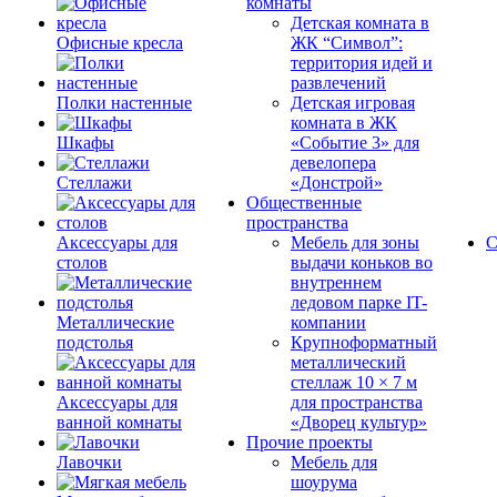
комнаты
Детская комната в
Офисные кресла
ЖК “Символ”:
территория идей и
развлечений
Полки настенные
Детская игровая
комната в ЖК
Шкафы
«Событие 3» для
девелопера
Стеллажи
«Донстрой»
Общественные
пространства
Аксессуары для
Мебель для зоны
С
столов
выдачи коньков во
внутреннем
ледовом парке IT-
Металлические
компании
подстолья
Крупноформатный
металлический
стеллаж 10 × 7 м
Аксессуары для
для пространства
ванной комнаты
«Дворец культур»
Прочие проекты
Лавочки
Мебель для
шоурума