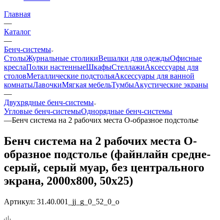
Главная
—
Каталог
—
Бенч-системы
Столы
Журнальные столики
Вешалки для одежды
Офисные
кресла
Полки настенные
Шкафы
Стеллажи
Аксессуары для
столов
Металлические подстолья
Аксессуары для ванной
комнаты
Лавочки
Мягкая мебель
Тумбы
Акустические экраны
—
Двухрядные бенч-системы
Угловые бенч-системы
Однорядные бенч-системы
—
Бенч система на 2 рабочих места О-образное подстолье
Бенч система на 2 рабочих места О-
образное подстолье (файнлайн средне-
серый, серый муар, без центрального
экрана, 2000x800, 50x25)
Артикул:
31.40.001_jj_g_0_52_0_o