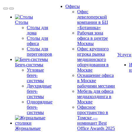
Офисы
Офис
девелоперской
Столы
компании в БЦ
Столы для
«Ботаника»
дома
Рабочая зона
Столы для
офиса в центре
офиса
Москвы
Столы для
Офис крупного
переговоров
игрока рынка
Услуги
медицинского
Бенч-системы
оборудования в
И
Угловые
Москве
и
бенч-
Оснащение офиса
системы
в Москве
Двухрядные
рабочими местами
бенч-
Мебель для офиса
системы
медиахолдинга в
Однорядные
Москве
бенч-
Офисное
системы
пространство в
Томске —
номинант Best
Журнальные
Office Awards 2025