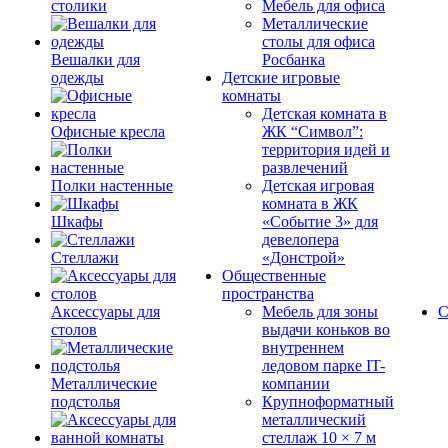
столики
Мебель для офиса
Металлические
столы для офиса
Вешалки для
Росбанка
одежды
Детские игровые
комнаты
Детская комната в
Офисные кресла
ЖК “Символ”:
территория идей и
развлечений
Полки настенные
Детская игровая
комната в ЖК
Шкафы
«Событие 3» для
девелопера
Стеллажи
«Донстрой»
Общественные
пространства
Аксессуары для
Мебель для зоны
С
столов
выдачи коньков во
внутреннем
ледовом парке IT-
Металлические
компании
подстолья
Крупноформатный
металлический
стеллаж 10 × 7 м