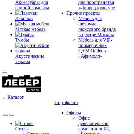
Аксессуары для
для пространства
ванной комнаты
«Дворец культур»
Прочие проекты
Лавочки
Мебель для
шоурума
Мягкая мебель
люксового бренда
в центре Москвы
Тумбы
Мебель для VIP-
примерочных
ЦУМ Outlet в
Акустические
«Афимолл»
экраны
Каталог
Портфолио
Офисы
Офис
девелоперской
Столы
компании в БЦ