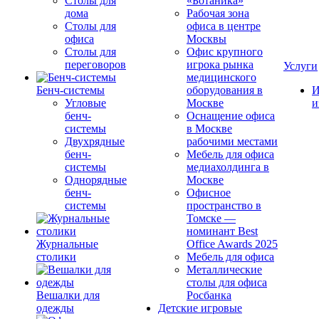
Столы для
«Ботаника»
дома
Рабочая зона
Столы для
офиса в центре
офиса
Москвы
Столы для
Офис крупного
переговоров
игрока рынка
Услуги
медицинского
Бенч-системы
оборудования в
И
Угловые
Москве
и
бенч-
Оснащение офиса
системы
в Москве
Двухрядные
рабочими местами
бенч-
Мебель для офиса
системы
медиахолдинга в
Однорядные
Москве
бенч-
Офисное
системы
пространство в
Томске —
номинант Best
Журнальные
Office Awards 2025
столики
Мебель для офиса
Металлические
столы для офиса
Вешалки для
Росбанка
одежды
Детские игровые