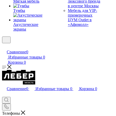
Мягкая мебель
люксового бренда
в центре Москвы
Тумбы
Мебель для VIP-
примерочных
ЦУМ Outlet в
Акустические
«Афимолл»
экраны
Сравнение
0
Избранные товары
0
Корзина
0
Сравнение
0
Избранные товары
0
Корзина
0
Телефоны