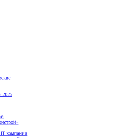
оскве
s 2025
ий
онстрой»
 IT-компании