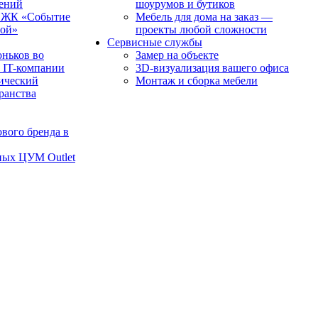
чений
шоурумов и бутиков
в ЖК «Событие
Мебель для дома на заказ —
рой»
проекты любой сложности
Сервисные службы
оньков во
Замер на объекте
 IT-компании
3D-визуализация вашего офиса
ический
Монтаж и сборка мебели
транства
вого бренда в
ных ЦУМ Outlet