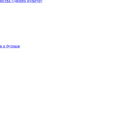
анства «Дворец культур»
в и бутиков