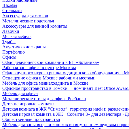
Полки настенные
Шкафы
Стеллажи
Аксессуары для столов
Металлические подстолья
Аксессуары для ванной комнаты
Лавочки
Мягкая мебель
Тумбы
Акустические экраны
Портфолио
Офисы
Офис девелоперской компании в БЦ «Ботаника»
Рабочая зона офиса в центре Москвы
Офис крупного игрока рынка медицинского оборудования в М
Оснащение офиса в Москве рабочими местами
Мебель для офиса медиахолдинга в Москве
Офисное пространство в Томске — номинант Best Office Award
Мебель для офиса
Металлические столы для офиса Росбанка
Детские игровые комнаты
Детская комната в ЖК “Символ”: территория идей и развлечен
Детская игровая комната в ЖК «Событие 3» для девелопера «Д
Общественные пространства
Мебель для зоны выдачи коньков во внутреннем ледовом парке