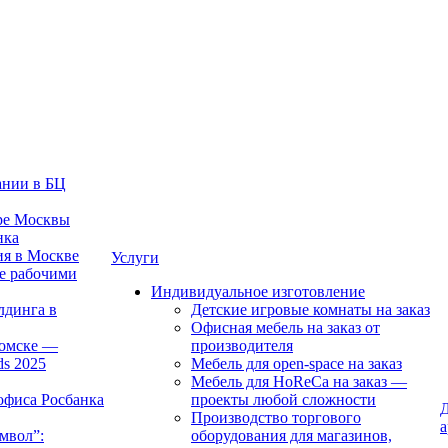
ании в БЦ
тре Москвы
нка
ия в Москве
Услуги
е рабочими
Индивидуальное изготовление
лдинга в
Детские игровые комнаты на заказ
Офисная мебель на заказ от
Томске —
производителя
ds 2025
Мебель для open-space на заказ
Мебель для HoReCa на заказ —
офиса Росбанка
проекты любой сложности
Д
Производство торгового
а
мвол”:
оборудования для магазинов,