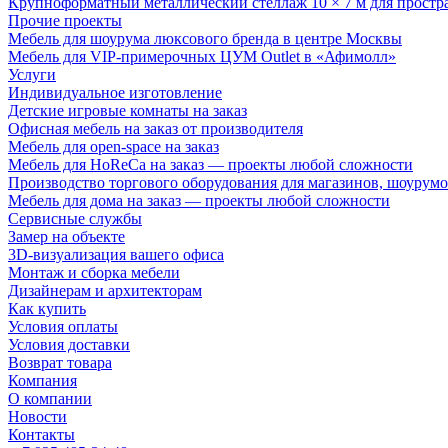
Крупноформатный металлический стеллаж 10 × 7 м для простр
Прочие проекты
Мебель для шоурума люксового бренда в центре Москвы
Мебель для VIP-примерочных ЦУМ Outlet в «Афимолл»
Услуги
Индивидуальное изготовление
Детские игровые комнаты на заказ
Офисная мебель на заказ от производителя
Мебель для open-space на заказ
Мебель для HoReCa на заказ — проекты любой сложности
Производство торгового оборудования для магазинов, шоурумо
Мебель для дома на заказ — проекты любой сложности
Сервисные службы
Замер на объекте
3D-визуализация вашего офиса
Монтаж и сборка мебели
Дизайнерам и архитекторам
Как купить
Условия оплаты
Условия доставки
Возврат товара
Компания
О компании
Новости
Контакты