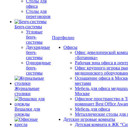
Столы для
офиса
Столы для
переговоров
Бенч-системы
Угловые
бенч-
Портфолио
системы
Двухрядные
Офисы
бенч-
Офис девелоперской комп
системы
«Ботаника»
Однорядные
Рабочая зона офиса в цен
бенч-
Офис крупного игрока ры
системы
медицинского оборудован
Оснащение офиса в Москв
местами
Журнальные
Мебель для офиса медиахо
столики
Москве
Офисное пространство в 
номинант Best Office Awar
Вешалки для
Мебель для офиса
одежды
Металлические столы для 
Детские игровые комнаты
Детская комната в ЖК “Си