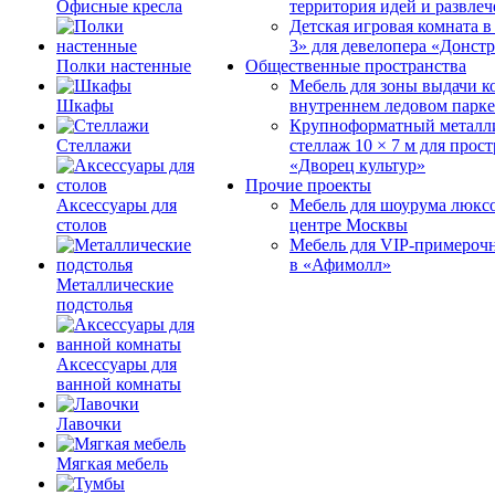
Офисные кресла
территория идей и развле
Детская игровая комната 
3» для девелопера «Донст
Полки настенные
Общественные пространства
Мебель для зоны выдачи к
Шкафы
внутреннем ледовом парке
Крупноформатный металл
Стеллажи
стеллаж 10 × 7 м для прос
«Дворец культур»
Прочие проекты
Аксессуары для
Мебель для шоурума люксо
столов
центре Москвы
Мебель для VIP-примероч
в «Афимолл»
Металлические
подстолья
Аксессуары для
ванной комнаты
Лавочки
Мягкая мебель