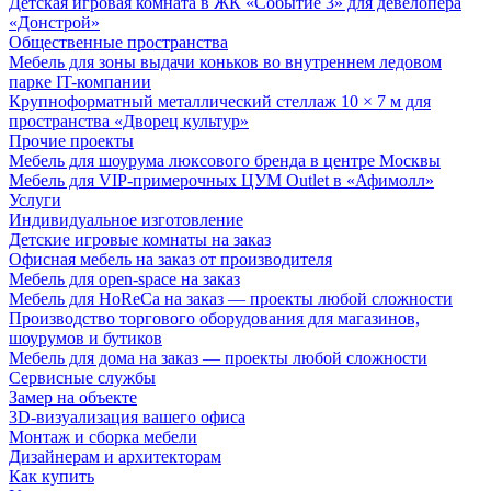
Детская игровая комната в ЖК «Событие 3» для девелопера
«Донстрой»
Общественные пространства
Мебель для зоны выдачи коньков во внутреннем ледовом
парке IT-компании
Крупноформатный металлический стеллаж 10 × 7 м для
пространства «Дворец культур»
Прочие проекты
Мебель для шоурума люксового бренда в центре Москвы
Мебель для VIP-примерочных ЦУМ Outlet в «Афимолл»
Услуги
Индивидуальное изготовление
Детские игровые комнаты на заказ
Офисная мебель на заказ от производителя
Мебель для open-space на заказ
Мебель для HoReCa на заказ — проекты любой сложности
Производство торгового оборудования для магазинов,
шоурумов и бутиков
Мебель для дома на заказ — проекты любой сложности
Сервисные службы
Замер на объекте
3D-визуализация вашего офиса
Монтаж и сборка мебели
Дизайнерам и архитекторам
Как купить