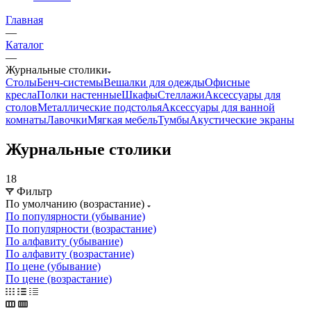
Главная
—
Каталог
—
Журнальные столики
Столы
Бенч-системы
Вешалки для одежды
Офисные
кресла
Полки настенные
Шкафы
Стеллажи
Аксессуары для
столов
Металлические подстолья
Аксессуары для ванной
комнаты
Лавочки
Мягкая мебель
Тумбы
Акустические экраны
Журнальные столики
18
Фильтр
По умолчанию (возрастание)
По популярности (убывание)
По популярности (возрастание)
По алфавиту (убывание)
По алфавиту (возрастание)
По цене (убывание)
По цене (возрастание)