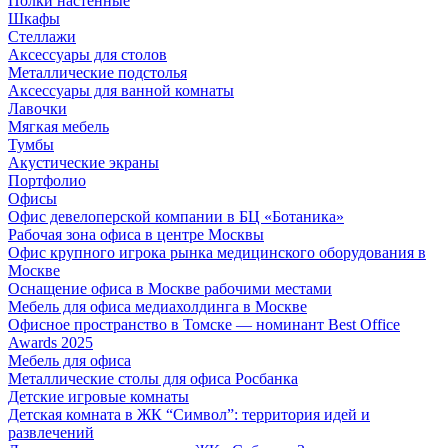
Полки настенные
Шкафы
Стеллажи
Аксессуары для столов
Металлические подстолья
Аксессуары для ванной комнаты
Лавочки
Мягкая мебель
Тумбы
Акустические экраны
Портфолио
Офисы
Офис девелоперской компании в БЦ «Ботаника»
Рабочая зона офиса в центре Москвы
Офис крупного игрока рынка медицинского оборудования в
Москве
Оснащение офиса в Москве рабочими местами
Мебель для офиса медиахолдинга в Москве
Офисное пространство в Томске — номинант Best Office
Awards 2025
Мебель для офиса
Металлические столы для офиса Росбанка
Детские игровые комнаты
Детская комната в ЖК “Символ”: территория идей и
развлечений