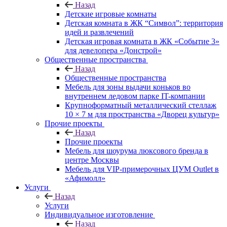
Назад
Детские игровые комнаты
Детская комната в ЖК “Символ”: территория
идей и развлечений
Детская игровая комната в ЖК «Событие 3»
для девелопера «Донстрой»
Общественные пространства
Назад
Общественные пространства
Мебель для зоны выдачи коньков во
внутреннем ледовом парке IT-компании
Крупноформатный металлический стеллаж
10 × 7 м для пространства «Дворец культур»
Прочие проекты
Назад
Прочие проекты
Мебель для шоурума люксового бренда в
центре Москвы
Мебель для VIP-примерочных ЦУМ Outlet в
«Афимолл»
Услуги
Назад
Услуги
Индивидуальное изготовление
Назад