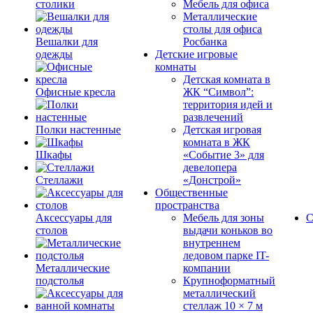
столики
Мебель для офиса
Металлические
столы для офиса
Вешалки для
Росбанка
одежды
Детские игровые
комнаты
Детская комната в
Офисные кресла
ЖК “Символ”:
территория идей и
развлечений
Полки настенные
Детская игровая
комната в ЖК
Шкафы
«Событие 3» для
девелопера
Стеллажи
«Донстрой»
Общественные
пространства
Аксессуары для
Мебель для зоны
С
столов
выдачи коньков во
внутреннем
ледовом парке IT-
Металлические
компании
подстолья
Крупноформатный
металлический
стеллаж 10 × 7 м