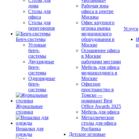
Столы для
«Ботаника»
дома
Рабочая зона
Столы для
офиса в центре
офиса
Москвы
Столы для
Офис крупного
переговоров
игрока рынка
Услуги
медицинского
Бенч-системы
оборудования в
И
Угловые
Москве
и
бенч-
Оснащение офиса
системы
в Москве
Двухрядные
рабочими местами
бенч-
Мебель для офиса
системы
медиахолдинга в
Однорядные
Москве
бенч-
Офисное
системы
пространство в
Томске —
номинант Best
Журнальные
Office Awards 2025
столики
Мебель для офиса
Металлические
столы для офиса
Вешалки для
Росбанка
одежды
Детские игровые