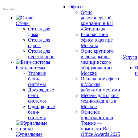
Офисы
Офис
девелоперской
Столы
компании в БЦ
Столы для
«Ботаника»
дома
Рабочая зона
Столы для
офиса в центре
офиса
Москвы
Столы для
Офис крупного
переговоров
игрока рынка
Услуги
медицинского
Бенч-системы
оборудования в
И
Угловые
Москве
и
бенч-
Оснащение офиса
системы
в Москве
Двухрядные
рабочими местами
бенч-
Мебель для офиса
системы
медиахолдинга в
Однорядные
Москве
бенч-
Офисное
системы
пространство в
Томске —
номинант Best
Журнальные
Office Awards 2025