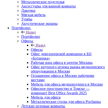
Металлические подстолья
Аксессуары для ванной комнаты
Лавочки
Мягкая мебель
Тумбы
Акустические экраны
Портфолио
Назад
Портфолио
Офисы
Назад
Офисы
Офис девелоперской компании в БЦ
«Ботаника»
Рабочая зона офиса в центре Москвы
Офис крупного игрока рынка медицинского
оборудования в Москве
Оснащение офиса в Москве рабочими
местами
Мебель для офиса медиахолдинга в Москве
Офисное пространство в Томске —
номинант Best Office Awards 2025
Мебель для офиса
Металлические столы для офиса Росбанка
Детские игровые комнаты