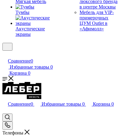
Мягкая мебель
люксового бренда
в центре Москвы
Тумбы
Мебель для VIP-
примерочных
ЦУМ Outlet в
Акустические
«Афимолл»
экраны
Сравнение
0
Избранные товары
0
Корзина
0
Сравнение
0
Избранные товары
0
Корзина
0
Телефоны