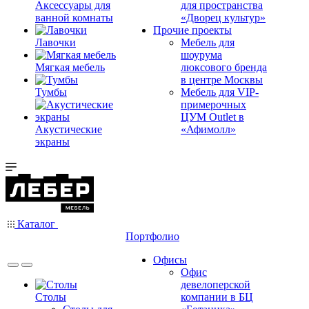
Аксессуары для
для пространства
ванной комнаты
«Дворец культур»
Прочие проекты
Лавочки
Мебель для
шоурума
Мягкая мебель
люксового бренда
в центре Москвы
Тумбы
Мебель для VIP-
примерочных
ЦУМ Outlet в
Акустические
«Афимолл»
экраны
Каталог
Портфолио
Офисы
Офис
девелоперской
Столы
компании в БЦ