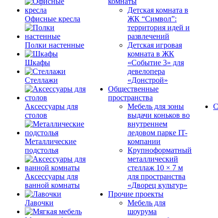
комнаты
Детская комната в
Офисные кресла
ЖК “Символ”:
территория идей и
развлечений
Полки настенные
Детская игровая
комната в ЖК
Шкафы
«Событие 3» для
девелопера
Стеллажи
«Донстрой»
Общественные
пространства
Аксессуары для
Мебель для зоны
С
столов
выдачи коньков во
внутреннем
ледовом парке IT-
Металлические
компании
подстолья
Крупноформатный
металлический
стеллаж 10 × 7 м
Аксессуары для
для пространства
ванной комнаты
«Дворец культур»
Прочие проекты
Лавочки
Мебель для
шоурума