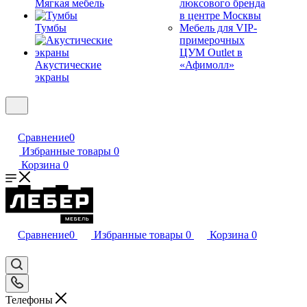
Мягкая мебель
люксового бренда
в центре Москвы
Тумбы
Мебель для VIP-
примерочных
ЦУМ Outlet в
Акустические
«Афимолл»
экраны
Сравнение
0
Избранные товары
0
Корзина
0
Сравнение
0
Избранные товары
0
Корзина
0
Телефоны