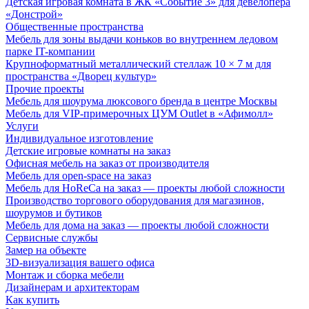
Детская игровая комната в ЖК «Событие 3» для девелопера
«Донстрой»
Общественные пространства
Мебель для зоны выдачи коньков во внутреннем ледовом
парке IT-компании
Крупноформатный металлический стеллаж 10 × 7 м для
пространства «Дворец культур»
Прочие проекты
Мебель для шоурума люксового бренда в центре Москвы
Мебель для VIP-примерочных ЦУМ Outlet в «Афимолл»
Услуги
Индивидуальное изготовление
Детские игровые комнаты на заказ
Офисная мебель на заказ от производителя
Мебель для open-space на заказ
Мебель для HoReCa на заказ — проекты любой сложности
Производство торгового оборудования для магазинов,
шоурумов и бутиков
Мебель для дома на заказ — проекты любой сложности
Сервисные службы
Замер на объекте
3D-визуализация вашего офиса
Монтаж и сборка мебели
Дизайнерам и архитекторам
Как купить