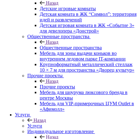
Назад
Детские игровые комнаты
Детская комната в ЖК “Символ”: территория
идей и развлечений
Детская игровая комната в ЖК «Событие 3»
для девелопера «Донстрой»
Общественные пространства
Назад
Общественные пространства
Мебель для зоны выдачи коньков во
внутреннем ледовом парке IT-компании
Крупноформатный металлический стеллаж
10 × 7 м для пространства «Дворец культур»
Прочие проекты
Назад
Прочие проекты
Мебель для шоурума люксового бренда в
центре Москвы
Мебель для VIP-примерочных ЦУМ Outlet в
«Афимолл»
Услуги
Назад
Услуги
Индивидуальное изготовление
Назад