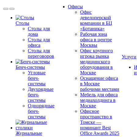
Офисы
Офис
девелоперской
Столы
компании в БЦ
Столы для
«Ботаника»
дома
Рабочая зона
Столы для
офиса в центре
офиса
Москвы
Столы для
Офис крупного
переговоров
игрока рынка
Услуги
медицинского
Бенч-системы
оборудования в
И
Угловые
Москве
и
бенч-
Оснащение офиса
системы
в Москве
Двухрядные
рабочими местами
бенч-
Мебель для офиса
системы
медиахолдинга в
Однорядные
Москве
бенч-
Офисное
системы
пространство в
Томске —
номинант Best
Журнальные
Office Awards 2025