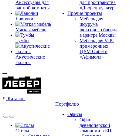
Аксессуары для
для пространства
ванной комнаты
«Дворец культур»
Прочие проекты
Лавочки
Мебель для
шоурума
Мягкая мебель
люксового бренда
в центре Москвы
Тумбы
Мебель для VIP-
примерочных
ЦУМ Outlet в
Акустические
«Афимолл»
экраны
Каталог
Портфолио
Офисы
Офис
девелоперской
Столы
компании в БЦ