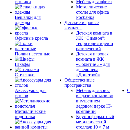
столики
Мебель для офиса
Металлические
столы для офиса
Вешалки для
Росбанка
одежды
Детские игровые
комнаты
Детская комната в
Офисные кресла
ЖК “Символ”:
территория идей и
развлечений
Полки настенные
Детская игровая
комната в ЖК
Шкафы
«Событие 3» для
девелопера
Стеллажи
«Донстрой»
Общественные
пространства
Аксессуары для
Мебель для зоны
С
столов
выдачи коньков во
внутреннем
ледовом парке IT-
Металлические
компании
подстолья
Крупноформатный
металлический
стеллаж 10 × 7 м