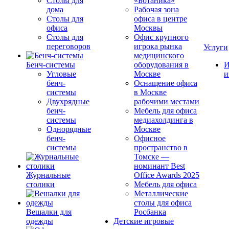
Столы для
«Ботаника»
дома
Рабочая зона
Столы для
офиса в центре
офиса
Москвы
Столы для
Офис крупного
переговоров
игрока рынка
Услуги
медицинского
Бенч-системы
оборудования в
И
Угловые
Москве
и
бенч-
Оснащение офиса
системы
в Москве
Двухрядные
рабочими местами
бенч-
Мебель для офиса
системы
медиахолдинга в
Однорядные
Москве
бенч-
Офисное
системы
пространство в
Томске —
номинант Best
Журнальные
Office Awards 2025
столики
Мебель для офиса
Металлические
столы для офиса
Вешалки для
Росбанка
одежды
Детские игровые