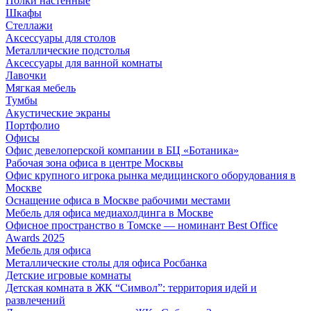
Полки настенные
Шкафы
Стеллажи
Аксессуары для столов
Металлические подстолья
Аксессуары для ванной комнаты
Лавочки
Мягкая мебель
Тумбы
Акустические экраны
Портфолио
Офисы
Офис девелоперской компании в БЦ «Ботаника»
Рабочая зона офиса в центре Москвы
Офис крупного игрока рынка медицинского оборудования в
Москве
Оснащение офиса в Москве рабочими местами
Мебель для офиса медиахолдинга в Москве
Офисное пространство в Томске — номинант Best Office
Awards 2025
Мебель для офиса
Металлические столы для офиса Росбанка
Детские игровые комнаты
Детская комната в ЖК “Символ”: территория идей и
развлечений