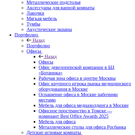
Металлические подстолья
Аксессуары для ванной комнаты
Лавочки
Мягкая мебель
Тумбы
Акустические экраны
Портфолио
Назад
Портфолио
Офисы
Назад
Офисы
Офис девелоперской компании в БЦ
«Ботаника»
Рабочая зона офиса в центре Москвы
Офис крупного игрока рынка медицинского
оборудования в Москве
Оснащение офиса в Москве рабочими
местами
Мебель для офиса медиахолдинга в Москве
Офисное пространство в Томске —
номинант Best Office Awards 2025
Мебель для офиса
Металлические столы для офиса Росбанка
Детские игровые комнаты