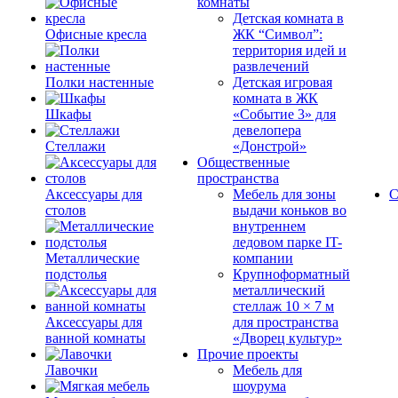
комнаты
Детская комната в
Офисные кресла
ЖК “Символ”:
территория идей и
развлечений
Полки настенные
Детская игровая
комната в ЖК
Шкафы
«Событие 3» для
девелопера
Стеллажи
«Донстрой»
Общественные
пространства
Аксессуары для
Мебель для зоны
С
столов
выдачи коньков во
внутреннем
ледовом парке IT-
Металлические
компании
подстолья
Крупноформатный
металлический
стеллаж 10 × 7 м
Аксессуары для
для пространства
ванной комнаты
«Дворец культур»
Прочие проекты
Лавочки
Мебель для
шоурума