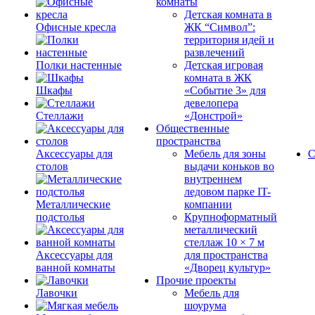
комнаты
Детская комната в
Офисные кресла
ЖК “Символ”:
территория идей и
развлечений
Полки настенные
Детская игровая
комната в ЖК
Шкафы
«Событие 3» для
девелопера
Стеллажи
«Донстрой»
Общественные
пространства
Аксессуары для
Мебель для зоны
С
столов
выдачи коньков во
внутреннем
ледовом парке IT-
Металлические
компании
подстолья
Крупноформатный
металлический
стеллаж 10 × 7 м
Аксессуары для
для пространства
ванной комнаты
«Дворец культур»
Прочие проекты
Лавочки
Мебель для
шоурума