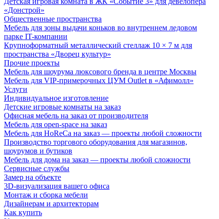
Детская игровая комната в ЖК «Событие 3» для девелопера
«Донстрой»
Общественные пространства
Мебель для зоны выдачи коньков во внутреннем ледовом
парке IT-компании
Крупноформатный металлический стеллаж 10 × 7 м для
пространства «Дворец культур»
Прочие проекты
Мебель для шоурума люксового бренда в центре Москвы
Мебель для VIP-примерочных ЦУМ Outlet в «Афимолл»
Услуги
Индивидуальное изготовление
Детские игровые комнаты на заказ
Офисная мебель на заказ от производителя
Мебель для open-space на заказ
Мебель для HoReCa на заказ — проекты любой сложности
Производство торгового оборудования для магазинов,
шоурумов и бутиков
Мебель для дома на заказ — проекты любой сложности
Сервисные службы
Замер на объекте
3D-визуализация вашего офиса
Монтаж и сборка мебели
Дизайнерам и архитекторам
Как купить