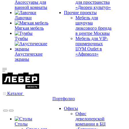
Аксессуары для
для пространства
ванной комнаты
«Дворец культур»
Прочие проекты
Лавочки
Мебель для
шоурума
Мягкая мебель
люксового бренда
в центре Москвы
Тумбы
Мебель для VIP-
примерочных
ЦУМ Outlet в
Акустические
«Афимолл»
экраны
Каталог
Портфолио
Офисы
Офис
девелоперской
Столы
компании в БЦ