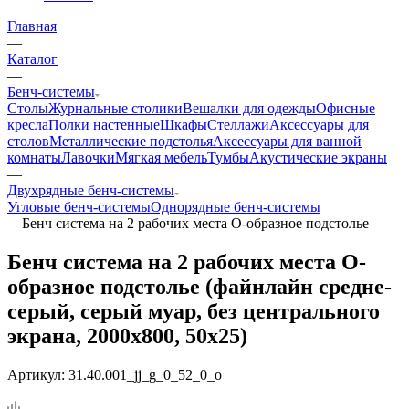
Главная
—
Каталог
—
Бенч-системы
Столы
Журнальные столики
Вешалки для одежды
Офисные
кресла
Полки настенные
Шкафы
Стеллажи
Аксессуары для
столов
Металлические подстолья
Аксессуары для ванной
комнаты
Лавочки
Мягкая мебель
Тумбы
Акустические экраны
—
Двухрядные бенч-системы
Угловые бенч-системы
Однорядные бенч-системы
—
Бенч система на 2 рабочих места О-образное подстолье
Бенч система на 2 рабочих места О-
образное подстолье (файнлайн средне-
серый, серый муар, без центрального
экрана, 2000x800, 50x25)
Артикул:
31.40.001_jj_g_0_52_0_o