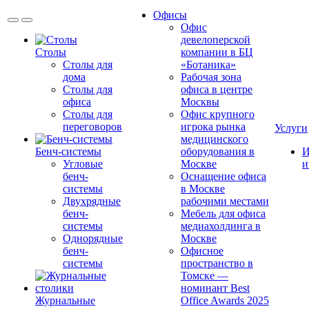
Офисы
Офис
девелоперской
Столы
компании в БЦ
Столы для
«Ботаника»
дома
Рабочая зона
Столы для
офиса в центре
офиса
Москвы
Столы для
Офис крупного
переговоров
игрока рынка
Услуги
медицинского
Бенч-системы
оборудования в
И
Угловые
Москве
и
бенч-
Оснащение офиса
системы
в Москве
Двухрядные
рабочими местами
бенч-
Мебель для офиса
системы
медиахолдинга в
Однорядные
Москве
бенч-
Офисное
системы
пространство в
Томске —
номинант Best
Журнальные
Office Awards 2025