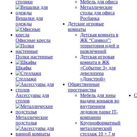
столики
Мебель для офиса
Металлические
столы для офиса
Вешалки для
Росбанка
одежды
Детские игровые
комнаты
Детская комната в
Офисные кресла
ЖК “Символ”:
территория идей и
развлечений
Полки настенные
Детская игровая
комната в ЖК
Шкафы
«Событие 3» для
девелопера
Стеллажи
«Донстрой»
Общественные
пространства
Аксессуары для
Мебель для зоны
С
столов
выдачи коньков во
внутреннем
ледовом парке IT-
Металлические
компании
подстолья
Крупноформатный
металлический
стеллаж 10 × 7 м