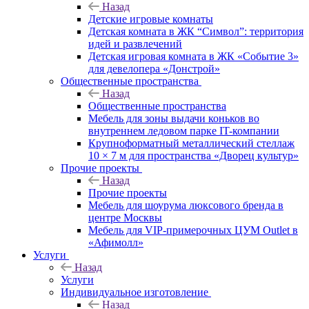
Назад
Детские игровые комнаты
Детская комната в ЖК “Символ”: территория
идей и развлечений
Детская игровая комната в ЖК «Событие 3»
для девелопера «Донстрой»
Общественные пространства
Назад
Общественные пространства
Мебель для зоны выдачи коньков во
внутреннем ледовом парке IT-компании
Крупноформатный металлический стеллаж
10 × 7 м для пространства «Дворец культур»
Прочие проекты
Назад
Прочие проекты
Мебель для шоурума люксового бренда в
центре Москвы
Мебель для VIP-примерочных ЦУМ Outlet в
«Афимолл»
Услуги
Назад
Услуги
Индивидуальное изготовление
Назад