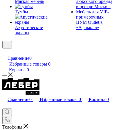
Мягкая мебель
люксового бренда
в центре Москвы
Тумбы
Мебель для VIP-
примерочных
ЦУМ Outlet в
Акустические
«Афимолл»
экраны
Сравнение
0
Избранные товары
0
Корзина
0
Сравнение
0
Избранные товары
0
Корзина
0
Телефоны