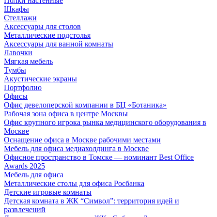
Полки настенные
Шкафы
Стеллажи
Аксессуары для столов
Металлические подстолья
Аксессуары для ванной комнаты
Лавочки
Мягкая мебель
Тумбы
Акустические экраны
Портфолио
Офисы
Офис девелоперской компании в БЦ «Ботаника»
Рабочая зона офиса в центре Москвы
Офис крупного игрока рынка медицинского оборудования в
Москве
Оснащение офиса в Москве рабочими местами
Мебель для офиса медиахолдинга в Москве
Офисное пространство в Томске — номинант Best Office
Awards 2025
Мебель для офиса
Металлические столы для офиса Росбанка
Детские игровые комнаты
Детская комната в ЖК “Символ”: территория идей и
развлечений