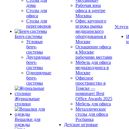
Столы для
«Ботаника»
дома
Рабочая зона
Столы для
офиса в центре
офиса
Москвы
Столы для
Офис крупного
переговоров
игрока рынка
Услуги
медицинского
Бенч-системы
оборудования в
И
Угловые
Москве
и
бенч-
Оснащение офиса
системы
в Москве
Двухрядные
рабочими местами
бенч-
Мебель для офиса
системы
медиахолдинга в
Однорядные
Москве
бенч-
Офисное
системы
пространство в
Томске —
номинант Best
Журнальные
Office Awards 2025
столики
Мебель для офиса
Металлические
столы для офиса
Вешалки для
Росбанка
одежды
Детские игровые