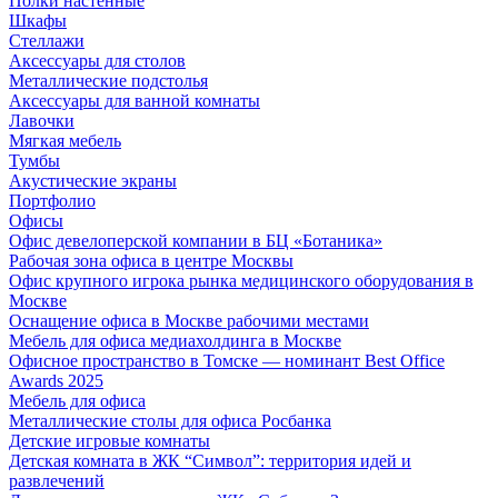
Полки настенные
Шкафы
Стеллажи
Аксессуары для столов
Металлические подстолья
Аксессуары для ванной комнаты
Лавочки
Мягкая мебель
Тумбы
Акустические экраны
Портфолио
Офисы
Офис девелоперской компании в БЦ «Ботаника»
Рабочая зона офиса в центре Москвы
Офис крупного игрока рынка медицинского оборудования в
Москве
Оснащение офиса в Москве рабочими местами
Мебель для офиса медиахолдинга в Москве
Офисное пространство в Томске — номинант Best Office
Awards 2025
Мебель для офиса
Металлические столы для офиса Росбанка
Детские игровые комнаты
Детская комната в ЖК “Символ”: территория идей и
развлечений