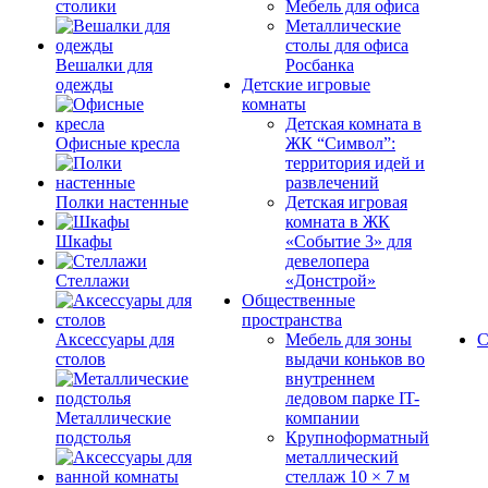
столики
Мебель для офиса
Металлические
столы для офиса
Вешалки для
Росбанка
одежды
Детские игровые
комнаты
Детская комната в
Офисные кресла
ЖК “Символ”:
территория идей и
развлечений
Полки настенные
Детская игровая
комната в ЖК
Шкафы
«Событие 3» для
девелопера
Стеллажи
«Донстрой»
Общественные
пространства
Аксессуары для
Мебель для зоны
С
столов
выдачи коньков во
внутреннем
ледовом парке IT-
Металлические
компании
подстолья
Крупноформатный
металлический
стеллаж 10 × 7 м