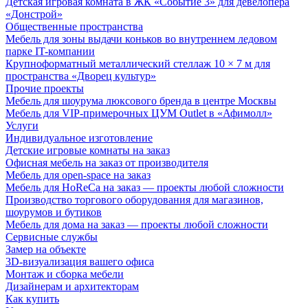
Детская игровая комната в ЖК «Событие 3» для девелопера
«Донстрой»
Общественные пространства
Мебель для зоны выдачи коньков во внутреннем ледовом
парке IT-компании
Крупноформатный металлический стеллаж 10 × 7 м для
пространства «Дворец культур»
Прочие проекты
Мебель для шоурума люксового бренда в центре Москвы
Мебель для VIP-примерочных ЦУМ Outlet в «Афимолл»
Услуги
Индивидуальное изготовление
Детские игровые комнаты на заказ
Офисная мебель на заказ от производителя
Мебель для open-space на заказ
Мебель для HoReCa на заказ — проекты любой сложности
Производство торгового оборудования для магазинов,
шоурумов и бутиков
Мебель для дома на заказ — проекты любой сложности
Сервисные службы
Замер на объекте
3D-визуализация вашего офиса
Монтаж и сборка мебели
Дизайнерам и архитекторам
Как купить