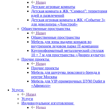
Назад
Детские игровые комнаты
Детская комната в ЖК “Символ”: территория
идей и развлечений
Детская игровая комната в ЖК «Событие 3»
для девелопера «Донстрой»
Общественные пространства
Назад
Общественные пространства
Мебель для зоны выдачи коньков во
внутреннем ледовом парке IT-компании
Крупноформатный металлический стеллаж
10 × 7 м для пространства «Дворец культур»
Прочие проекты
Назад
Прочие проекты
Мебель для шоурума люксового бренда в
центре Москвы
Мебель для VIP-примерочных ЦУМ Outlet в
«Афимолл»
Услуги
Назад
Услуги
Индивидуальное изготовление
Назад