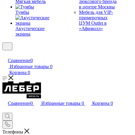
Мягкая мебель
люксового бренда
в центре Москвы
Тумбы
Мебель для VIP-
примерочных
ЦУМ Outlet в
Акустические
«Афимолл»
экраны
Сравнение
0
Избранные товары
0
Корзина
0
Сравнение
0
Избранные товары
0
Корзина
0
Телефоны