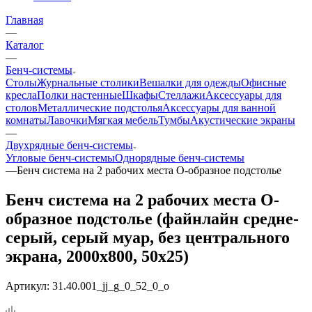
Главная
—
Каталог
—
Бенч-системы
Столы
Журнальные столики
Вешалки для одежды
Офисные
кресла
Полки настенные
Шкафы
Стеллажи
Аксессуары для
столов
Металлические подстолья
Аксессуары для ванной
комнаты
Лавочки
Мягкая мебель
Тумбы
Акустические экраны
—
Двухрядные бенч-системы
Угловые бенч-системы
Однорядные бенч-системы
—
Бенч система на 2 рабочих места О-образное подстолье
Бенч система на 2 рабочих места О-
образное подстолье (файнлайн средне-
серый, серый муар, без центрального
экрана, 2000x800, 50x25)
Артикул:
31.40.001_jj_g_0_52_0_o