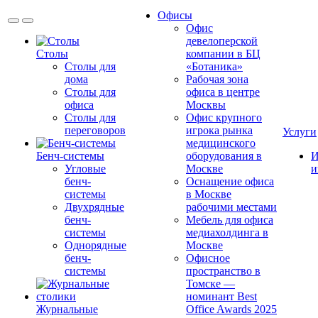
Офисы
Офис
девелоперской
Столы
компании в БЦ
Столы для
«Ботаника»
дома
Рабочая зона
Столы для
офиса в центре
офиса
Москвы
Столы для
Офис крупного
переговоров
игрока рынка
Услуги
медицинского
Бенч-системы
оборудования в
И
Угловые
Москве
и
бенч-
Оснащение офиса
системы
в Москве
Двухрядные
рабочими местами
бенч-
Мебель для офиса
системы
медиахолдинга в
Однорядные
Москве
бенч-
Офисное
системы
пространство в
Томске —
номинант Best
Журнальные
Office Awards 2025