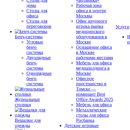
Столы для
«Ботаника»
дома
Рабочая зона
Столы для
офиса в центре
офиса
Москвы
Столы для
Офис крупного
переговоров
игрока рынка
Услуги
медицинского
Бенч-системы
оборудования в
И
Угловые
Москве
и
бенч-
Оснащение офиса
системы
в Москве
Двухрядные
рабочими местами
бенч-
Мебель для офиса
системы
медиахолдинга в
Однорядные
Москве
бенч-
Офисное
системы
пространство в
Томске —
номинант Best
Журнальные
Office Awards 2025
столики
Мебель для офиса
Металлические
столы для офиса
Вешалки для
Росбанка
одежды
Детские игровые