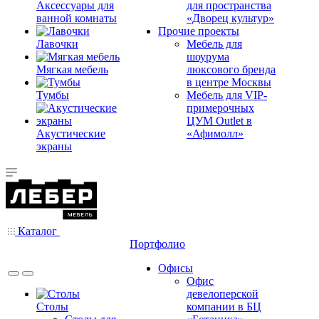
Аксессуары для
для пространства
ванной комнаты
«Дворец культур»
Прочие проекты
Лавочки
Мебель для
шоурума
Мягкая мебель
люксового бренда
в центре Москвы
Тумбы
Мебель для VIP-
примерочных
ЦУМ Outlet в
Акустические
«Афимолл»
экраны
Каталог
Портфолио
Офисы
Офис
девелоперской
Столы
компании в БЦ