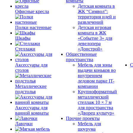
комнаты
Детская комната в
Офисные кресла
ЖК “Символ”:
территория идей и
развлечений
Полки настенные
Детская игровая
комната в ЖК
Шкафы
«Событие 3» для
девелопера
Стеллажи
«Донстрой»
Общественные
пространства
Аксессуары для
Мебель для зоны
С
столов
выдачи коньков во
внутреннем
ледовом парке IT-
Металлические
компании
подстолья
Крупноформатный
металлический
стеллаж 10 × 7 м
Аксессуары для
для пространства
ванной комнаты
«Дворец культур»
Прочие проекты
Лавочки
Мебель для
шоурума