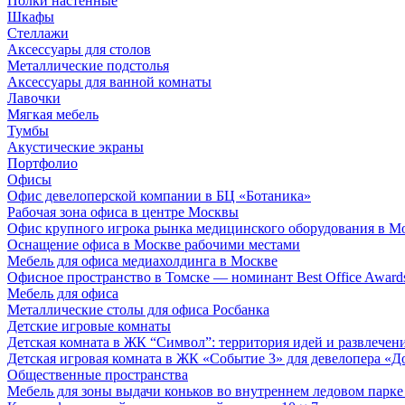
Полки настенные
Шкафы
Стеллажи
Аксессуары для столов
Металлические подстолья
Аксессуары для ванной комнаты
Лавочки
Мягкая мебель
Тумбы
Акустические экраны
Портфолио
Офисы
Офис девелоперской компании в БЦ «Ботаника»
Рабочая зона офиса в центре Москвы
Офис крупного игрока рынка медицинского оборудования в М
Оснащение офиса в Москве рабочими местами
Мебель для офиса медиахолдинга в Москве
Офисное пространство в Томске — номинант Best Office Award
Мебель для офиса
Металлические столы для офиса Росбанка
Детские игровые комнаты
Детская комната в ЖК “Символ”: территория идей и развлечен
Детская игровая комната в ЖК «Событие 3» для девелопера «Д
Общественные пространства
Мебель для зоны выдачи коньков во внутреннем ледовом парке