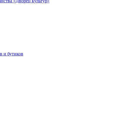
анства «Дворец культур»
в и бутиков