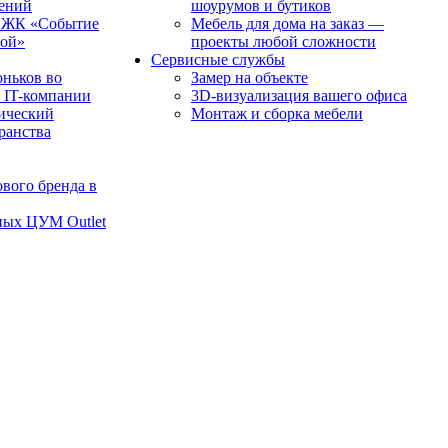
чений
шоурумов и бутиков
в ЖК «Событие
Мебель для дома на заказ —
рой»
проекты любой сложности
Сервисные службы
оньков во
Замер на объекте
 IT-компании
3D-визуализация вашего офиса
ический
Монтаж и сборка мебели
транства
вого бренда в
ных ЦУМ Outlet