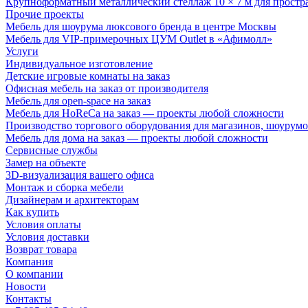
Крупноформатный металлический стеллаж 10 × 7 м для простр
Прочие проекты
Мебель для шоурума люксового бренда в центре Москвы
Мебель для VIP-примерочных ЦУМ Outlet в «Афимолл»
Услуги
Индивидуальное изготовление
Детские игровые комнаты на заказ
Офисная мебель на заказ от производителя
Мебель для open-space на заказ
Мебель для HoReCa на заказ — проекты любой сложности
Производство торгового оборудования для магазинов, шоурумо
Мебель для дома на заказ — проекты любой сложности
Сервисные службы
Замер на объекте
3D-визуализация вашего офиса
Монтаж и сборка мебели
Дизайнерам и архитекторам
Как купить
Условия оплаты
Условия доставки
Возврат товара
Компания
О компании
Новости
Контакты