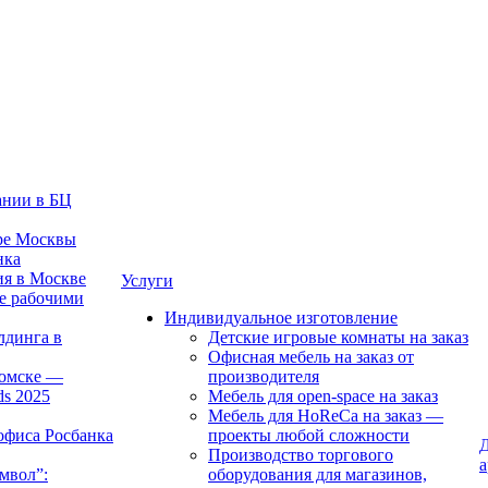
ании в БЦ
тре Москвы
нка
ия в Москве
Услуги
е рабочими
Индивидуальное изготовление
лдинга в
Детские игровые комнаты на заказ
Офисная мебель на заказ от
Томске —
производителя
ds 2025
Мебель для open-space на заказ
Мебель для HoReCa на заказ —
офиса Росбанка
проекты любой сложности
Д
Производство торгового
а
мвол”:
оборудования для магазинов,