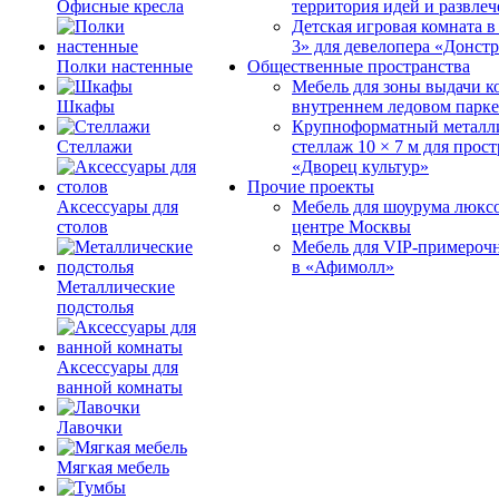
Офисные кресла
территория идей и развле
Детская игровая комната 
3» для девелопера «Донст
Полки настенные
Общественные пространства
Мебель для зоны выдачи к
Шкафы
внутреннем ледовом парке
Крупноформатный металл
Стеллажи
стеллаж 10 × 7 м для прос
«Дворец культур»
Прочие проекты
Аксессуары для
Мебель для шоурума люксо
столов
центре Москвы
Мебель для VIP-примероч
в «Афимолл»
Металлические
подстолья
Аксессуары для
ванной комнаты
Лавочки
Мягкая мебель