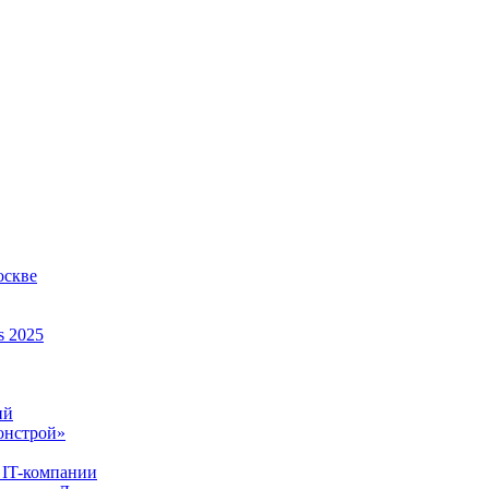
оскве
s 2025
ий
онстрой»
 IT-компании