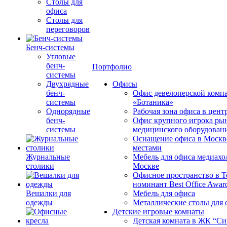
Столы для
офиса
Столы для
переговоров
Бенч-системы
Угловые
бенч-
Портфолио
системы
Двухрядные
Офисы
бенч-
Офис девелоперской комп
системы
«Ботаника»
Однорядные
Рабочая зона офиса в цен
бенч-
Офис крупного игрока ры
системы
медицинского оборудован
Оснащение офиса в Москв
местами
Журнальные
Мебель для офиса медиахо
столики
Москве
Офисное пространство в 
номинант Best Office Awar
Вешалки для
Мебель для офиса
одежды
Металлические столы для 
Детские игровые комнаты
Детская комната в ЖК “Си