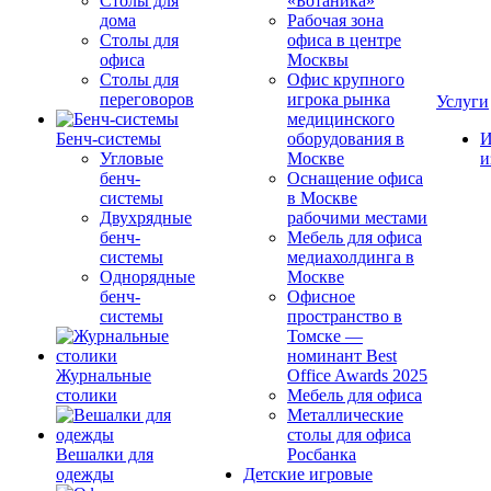
Столы для
«Ботаника»
дома
Рабочая зона
Столы для
офиса в центре
офиса
Москвы
Столы для
Офис крупного
переговоров
игрока рынка
Услуги
медицинского
Бенч-системы
оборудования в
И
Угловые
Москве
и
бенч-
Оснащение офиса
системы
в Москве
Двухрядные
рабочими местами
бенч-
Мебель для офиса
системы
медиахолдинга в
Однорядные
Москве
бенч-
Офисное
системы
пространство в
Томске —
номинант Best
Журнальные
Office Awards 2025
столики
Мебель для офиса
Металлические
столы для офиса
Вешалки для
Росбанка
одежды
Детские игровые