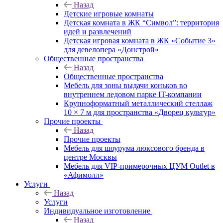
Назад
Детские игровые комнаты
Детская комната в ЖК “Символ”: территория
идей и развлечений
Детская игровая комната в ЖК «Событие 3»
для девелопера «Донстрой»
Общественные пространства
Назад
Общественные пространства
Мебель для зоны выдачи коньков во
внутреннем ледовом парке IT-компании
Крупноформатный металлический стеллаж
10 × 7 м для пространства «Дворец культур»
Прочие проекты
Назад
Прочие проекты
Мебель для шоурума люксового бренда в
центре Москвы
Мебель для VIP-примерочных ЦУМ Outlet в
«Афимолл»
Услуги
Назад
Услуги
Индивидуальное изготовление
Назад