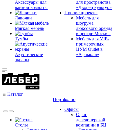
Аксессуары для
для пространства
ванной комнаты
«Дворец культур»
Прочие проекты
Лавочки
Мебель для
шоурума
Мягкая мебель
люксового бренда
в центре Москвы
Тумбы
Мебель для VIP-
примерочных
ЦУМ Outlet в
Акустические
«Афимолл»
экраны
Каталог
Портфолио
Офисы
Офис
девелоперской
Столы
компании в БЦ