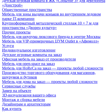
Детская игровая комната в ЖК «Событие 3» для девелопера
«Донстрой»
Общественные пространства
Мебель для зоны выдачи коньков во внутреннем ледовом
парке IT-компании
Крупноформатный металлический стеллаж 10 × 7 м для
пространства «Дворец культур»
Прочие проекты
Мебель для шоурума люксового бренда в центре Москвы
Мебель для VIP-примерочных ЦУМ Outlet в «Афимолл»
Услуги
Индивидуальное изготовление
Детские игровые комнаты на заказ
Офисная мебель на заказ от производителя
Мебель для open-space на заказ
Мебель для HoReCa на заказ — проекты любой сложности
Производство торгового оборудования для магазинов,
шоурумов и бутиков
Мебель для дома на заказ — проекты любой сложности
Сервисные службы
Замер на объекте
3D-визуализация вашего офиса
Монтаж и сборка мебели
Дизайнерам и архитекторам
Как купить