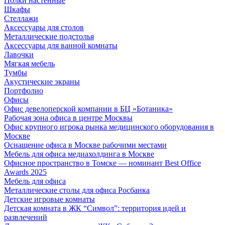
Полки настенные
Шкафы
Стеллажи
Аксессуары для столов
Металлические подстолья
Аксессуары для ванной комнаты
Лавочки
Мягкая мебель
Тумбы
Акустические экраны
Портфолио
Офисы
Офис девелоперской компании в БЦ «Ботаника»
Рабочая зона офиса в центре Москвы
Офис крупного игрока рынка медицинского оборудования в
Москве
Оснащение офиса в Москве рабочими местами
Мебель для офиса медиахолдинга в Москве
Офисное пространство в Томске — номинант Best Office
Awards 2025
Мебель для офиса
Металлические столы для офиса Росбанка
Детские игровые комнаты
Детская комната в ЖК “Символ”: территория идей и
развлечений