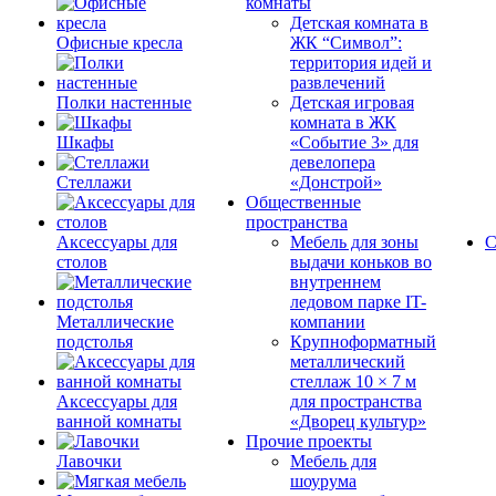
комнаты
Детская комната в
Офисные кресла
ЖК “Символ”:
территория идей и
развлечений
Полки настенные
Детская игровая
комната в ЖК
Шкафы
«Событие 3» для
девелопера
Стеллажи
«Донстрой»
Общественные
пространства
Аксессуары для
Мебель для зоны
С
столов
выдачи коньков во
внутреннем
ледовом парке IT-
Металлические
компании
подстолья
Крупноформатный
металлический
стеллаж 10 × 7 м
Аксессуары для
для пространства
ванной комнаты
«Дворец культур»
Прочие проекты
Лавочки
Мебель для
шоурума