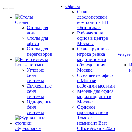
Офисы
Офис
девелоперской
Столы
компании в БЦ
Столы для
«Ботаника»
дома
Рабочая зона
Столы для
офиса в центре
офиса
Москвы
Столы для
Офис крупного
переговоров
игрока рынка
Услуги
медицинского
Бенч-системы
оборудования в
И
Угловые
Москве
и
бенч-
Оснащение офиса
системы
в Москве
Двухрядные
рабочими местами
бенч-
Мебель для офиса
системы
медиахолдинга в
Однорядные
Москве
бенч-
Офисное
системы
пространство в
Томске —
номинант Best
Журнальные
Office Awards 2025