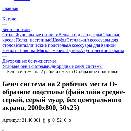
Главная
—
Каталог
—
Бенч-системы
Столы
Журнальные столики
Вешалки для одежды
Офисные
кресла
Полки настенные
Шкафы
Стеллажи
Аксессуары для
столов
Металлические подстолья
Аксессуары для ванной
комнаты
Лавочки
Мягкая мебель
Тумбы
Акустические экраны
—
Двухрядные бенч-системы
Угловые бенч-системы
Однорядные бенч-системы
—
Бенч система на 2 рабочих места О-образное подстолье
Бенч система на 2 рабочих места О-
образное подстолье (файнлайн средне-
серый, серый муар, без центрального
экрана, 2000x800, 50x25)
Артикул:
31.40.001_jj_g_0_52_0_o