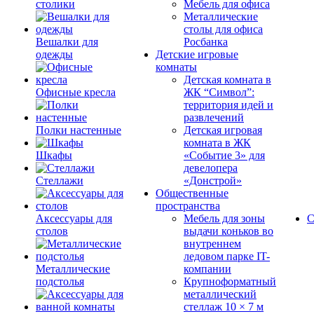
столики
Мебель для офиса
Металлические
столы для офиса
Вешалки для
Росбанка
одежды
Детские игровые
комнаты
Детская комната в
Офисные кресла
ЖК “Символ”:
территория идей и
развлечений
Полки настенные
Детская игровая
комната в ЖК
Шкафы
«Событие 3» для
девелопера
Стеллажи
«Донстрой»
Общественные
пространства
Аксессуары для
Мебель для зоны
С
столов
выдачи коньков во
внутреннем
ледовом парке IT-
Металлические
компании
подстолья
Крупноформатный
металлический
стеллаж 10 × 7 м