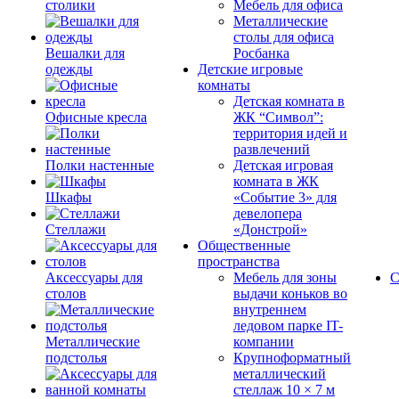
столики
Мебель для офиса
Металлические
столы для офиса
Вешалки для
Росбанка
одежды
Детские игровые
комнаты
Детская комната в
Офисные кресла
ЖК “Символ”:
территория идей и
развлечений
Полки настенные
Детская игровая
комната в ЖК
Шкафы
«Событие 3» для
девелопера
Стеллажи
«Донстрой»
Общественные
пространства
Аксессуары для
Мебель для зоны
С
столов
выдачи коньков во
внутреннем
ледовом парке IT-
Металлические
компании
подстолья
Крупноформатный
металлический
стеллаж 10 × 7 м