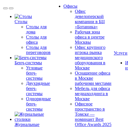
Офисы
Офис
девелоперской
Столы
компании в БЦ
Столы для
«Ботаника»
дома
Рабочая зона
Столы для
офиса в центре
офиса
Москвы
Столы для
Офис крупного
переговоров
игрока рынка
Услуги
медицинского
Бенч-системы
оборудования в
И
Угловые
Москве
и
бенч-
Оснащение офиса
системы
в Москве
Двухрядные
рабочими местами
бенч-
Мебель для офиса
системы
медиахолдинга в
Однорядные
Москве
бенч-
Офисное
системы
пространство в
Томске —
номинант Best
Журнальные
Office Awards 2025