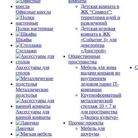
комнаты
Детская комната в
Офисные кресла
ЖК “Символ”:
территория идей и
развлечений
Полки настенные
Детская игровая
комната в ЖК
Шкафы
«Событие 3» для
девелопера
Стеллажи
«Донстрой»
Общественные
пространства
Аксессуары для
Мебель для зоны
С
столов
выдачи коньков во
внутреннем
ледовом парке IT-
Металлические
компании
подстолья
Крупноформатный
металлический
стеллаж 10 × 7 м
Аксессуары для
для пространства
ванной комнаты
«Дворец культур»
Прочие проекты
Лавочки
Мебель для
шоурума