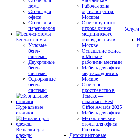
Столы для
«Ботаника»
дома
Рабочая зона
Столы для
офиса в центре
офиса
Москвы
Столы для
Офис крупного
переговоров
игрока рынка
Услуги
медицинского
Бенч-системы
оборудования в
И
Угловые
Москве
и
бенч-
Оснащение офиса
системы
в Москве
Двухрядные
рабочими местами
бенч-
Мебель для офиса
системы
медиахолдинга в
Однорядные
Москве
бенч-
Офисное
системы
пространство в
Томске —
номинант Best
Журнальные
Office Awards 2025
столики
Мебель для офиса
Металлические
столы для офиса
Вешалки для
Росбанка
одежды
Детские игровые