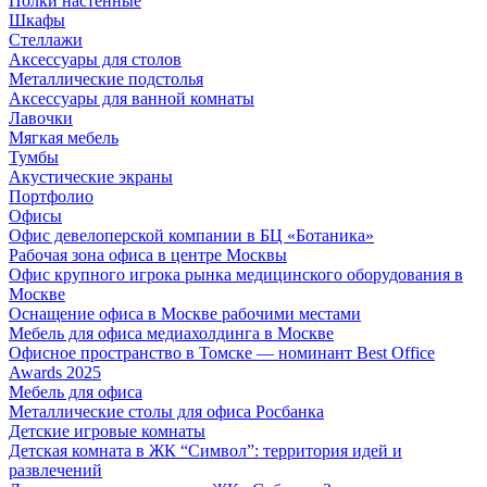
Полки настенные
Шкафы
Стеллажи
Аксессуары для столов
Металлические подстолья
Аксессуары для ванной комнаты
Лавочки
Мягкая мебель
Тумбы
Акустические экраны
Портфолио
Офисы
Офис девелоперской компании в БЦ «Ботаника»
Рабочая зона офиса в центре Москвы
Офис крупного игрока рынка медицинского оборудования в
Москве
Оснащение офиса в Москве рабочими местами
Мебель для офиса медиахолдинга в Москве
Офисное пространство в Томске — номинант Best Office
Awards 2025
Мебель для офиса
Металлические столы для офиса Росбанка
Детские игровые комнаты
Детская комната в ЖК “Символ”: территория идей и
развлечений