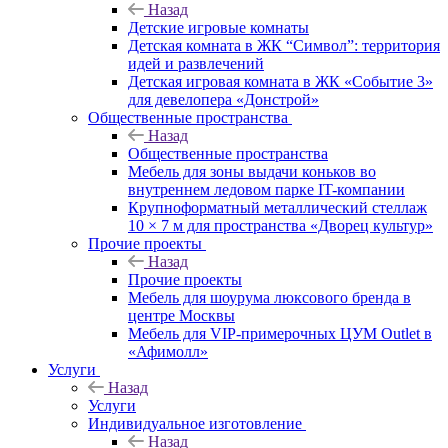
Назад
Детские игровые комнаты
Детская комната в ЖК “Символ”: территория
идей и развлечений
Детская игровая комната в ЖК «Событие 3»
для девелопера «Донстрой»
Общественные пространства
Назад
Общественные пространства
Мебель для зоны выдачи коньков во
внутреннем ледовом парке IT-компании
Крупноформатный металлический стеллаж
10 × 7 м для пространства «Дворец культур»
Прочие проекты
Назад
Прочие проекты
Мебель для шоурума люксового бренда в
центре Москвы
Мебель для VIP-примерочных ЦУМ Outlet в
«Афимолл»
Услуги
Назад
Услуги
Индивидуальное изготовление
Назад