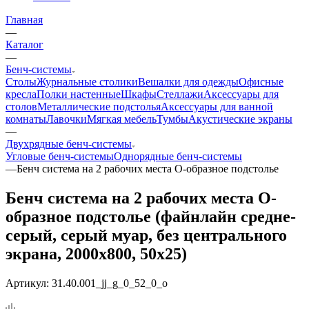
Главная
—
Каталог
—
Бенч-системы
Столы
Журнальные столики
Вешалки для одежды
Офисные
кресла
Полки настенные
Шкафы
Стеллажи
Аксессуары для
столов
Металлические подстолья
Аксессуары для ванной
комнаты
Лавочки
Мягкая мебель
Тумбы
Акустические экраны
—
Двухрядные бенч-системы
Угловые бенч-системы
Однорядные бенч-системы
—
Бенч система на 2 рабочих места О-образное подстолье
Бенч система на 2 рабочих места О-
образное подстолье (файнлайн средне-
серый, серый муар, без центрального
экрана, 2000x800, 50x25)
Артикул:
31.40.001_jj_g_0_52_0_o