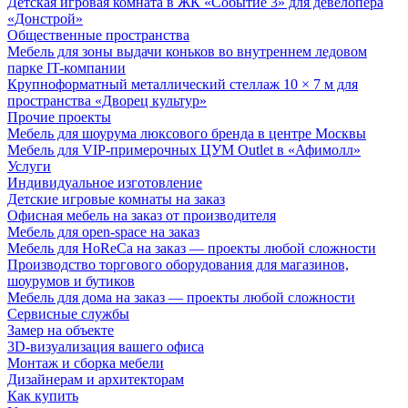
Детская игровая комната в ЖК «Событие 3» для девелопера
«Донстрой»
Общественные пространства
Мебель для зоны выдачи коньков во внутреннем ледовом
парке IT-компании
Крупноформатный металлический стеллаж 10 × 7 м для
пространства «Дворец культур»
Прочие проекты
Мебель для шоурума люксового бренда в центре Москвы
Мебель для VIP-примерочных ЦУМ Outlet в «Афимолл»
Услуги
Индивидуальное изготовление
Детские игровые комнаты на заказ
Офисная мебель на заказ от производителя
Мебель для open-space на заказ
Мебель для HoReCa на заказ — проекты любой сложности
Производство торгового оборудования для магазинов,
шоурумов и бутиков
Мебель для дома на заказ — проекты любой сложности
Сервисные службы
Замер на объекте
3D-визуализация вашего офиса
Монтаж и сборка мебели
Дизайнерам и архитекторам
Как купить