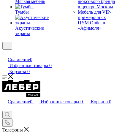
Мягкая мебель
люксового бренда
в центре Москвы
Тумбы
Мебель для VIP-
примерочных
ЦУМ Outlet в
Акустические
«Афимолл»
экраны
Сравнение
0
Избранные товары
0
Корзина
0
Сравнение
0
Избранные товары
0
Корзина
0
Телефоны