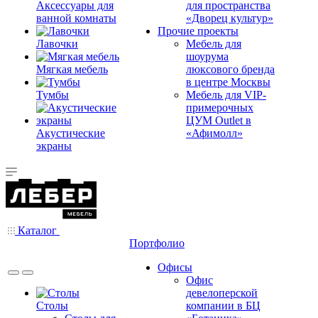
Аксессуары для
для пространства
ванной комнаты
«Дворец культур»
Прочие проекты
Лавочки
Мебель для
шоурума
Мягкая мебель
люксового бренда
в центре Москвы
Тумбы
Мебель для VIP-
примерочных
ЦУМ Outlet в
Акустические
«Афимолл»
экраны
Каталог
Портфолио
Офисы
Офис
девелоперской
Столы
компании в БЦ