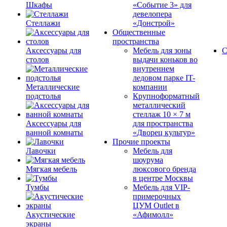
Шкафы
«Событие 3» для
девелопера
Стеллажи
«Донстрой»
Общественные
пространства
Аксессуары для
Мебель для зоны
С
столов
выдачи коньков во
внутреннем
ледовом парке IT-
Металлические
компании
подстолья
Крупноформатный
металлический
стеллаж 10 × 7 м
Аксессуары для
для пространства
ванной комнаты
«Дворец культур»
Прочие проекты
Лавочки
Мебель для
шоурума
Мягкая мебель
люксового бренда
в центре Москвы
Тумбы
Мебель для VIP-
примерочных
ЦУМ Outlet в
Акустические
«Афимолл»
экраны