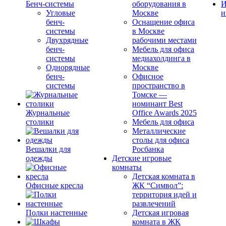
Бенч-системы
оборудования в
И
Угловые
Москве
и
бенч-
Оснащение офиса
системы
в Москве
Двухрядные
рабочими местами
бенч-
Мебель для офиса
системы
медиахолдинга в
Однорядные
Москве
бенч-
Офисное
системы
пространство в
Томске —
номинант Best
Журнальные
Office Awards 2025
столики
Мебель для офиса
Металлические
столы для офиса
Вешалки для
Росбанка
одежды
Детские игровые
комнаты
Детская комната в
Офисные кресла
ЖК “Символ”:
территория идей и
развлечений
Полки настенные
Детская игровая
комната в ЖК