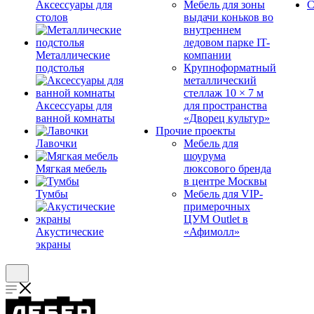
Аксессуары для
Мебель для зоны
С
столов
выдачи коньков во
внутреннем
ледовом парке IT-
Металлические
компании
подстолья
Крупноформатный
металлический
стеллаж 10 × 7 м
Аксессуары для
для пространства
ванной комнаты
«Дворец культур»
Прочие проекты
Лавочки
Мебель для
шоурума
Мягкая мебель
люксового бренда
в центре Москвы
Тумбы
Мебель для VIP-
примерочных
ЦУМ Outlet в
Акустические
«Афимолл»
экраны