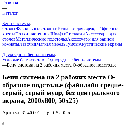
Главная
—
Каталог
—
Бенч-системы
Столы
Журнальные столики
Вешалки для одежды
Офисные
кресла
Полки настенные
Шкафы
Стеллажи
Аксессуары для
столов
Металлические подстолья
Аксессуары для ванной
комнаты
Лавочки
Мягкая мебель
Тумбы
Акустические экраны
—
Двухрядные бенч-системы
Угловые бенч-системы
Однорядные бенч-системы
—
Бенч система на 2 рабочих места О-образное подстолье
Бенч система на 2 рабочих места О-
образное подстолье (файнлайн средне-
серый, серый муар, без центрального
экрана, 2000x800, 50x25)
Артикул:
31.40.001_jj_g_0_52_0_o