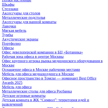
Полки настенные
Шкафы
Стеллажи
Аксессуары для столов
Металлические подстолья
Аксессуары для ванной комнаты
Лавочки
Мягкая мебель
Тумбы
Акустические экраны
Портфолио
Офисы
Офис девелоперской компании в БЦ «Ботаника»
Рабочая зона офиса в центре Москвы
Офис крупного игрока рынка медицинского оборудования в
Москве
Оснащение офиса в Москве рабочими местами
Мебель для офиса медиахолдинга в Москве
Офисное пространство в Томске — номинант Best Office
Awards 2025
Мебель для офиса
Металлические столы для офиса Росбанка
Детские игровые комнаты
Детская комната в ЖК “Символ”: территория идей и
развлечений