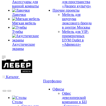
Аксессуары для
для пространства
ванной комнаты
«Дворец культур»
Прочие проекты
Лавочки
Мебель для
шоурума
Мягкая мебель
люксового бренда
в центре Москвы
Тумбы
Мебель для VIP-
примерочных
ЦУМ Outlet в
Акустические
«Афимолл»
экраны
Каталог
Портфолио
Офисы
Офис
девелоперской
Столы
компании в БЦ