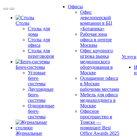
Офисы
Офис
девелоперской
Столы
компании в БЦ
Столы для
«Ботаника»
дома
Рабочая зона
Столы для
офиса в центре
офиса
Москвы
Столы для
Офис крупного
переговоров
игрока рынка
Услуги
медицинского
Бенч-системы
оборудования в
И
Угловые
Москве
и
бенч-
Оснащение офиса
системы
в Москве
Двухрядные
рабочими местами
бенч-
Мебель для офиса
системы
медиахолдинга в
Однорядные
Москве
бенч-
Офисное
системы
пространство в
Томске —
номинант Best
Журнальные
Office Awards 2025