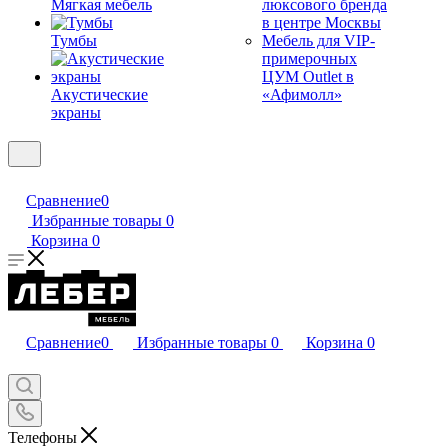
Мягкая мебель
люксового бренда
в центре Москвы
Тумбы
Мебель для VIP-
примерочных
ЦУМ Outlet в
Акустические
«Афимолл»
экраны
Сравнение
0
Избранные товары
0
Корзина
0
Сравнение
0
Избранные товары
0
Корзина
0
Телефоны