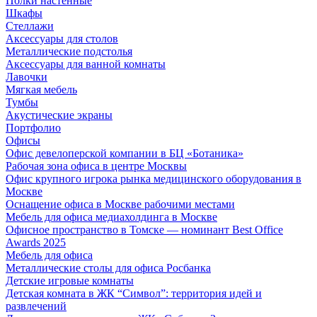
Полки настенные
Шкафы
Стеллажи
Аксессуары для столов
Металлические подстолья
Аксессуары для ванной комнаты
Лавочки
Мягкая мебель
Тумбы
Акустические экраны
Портфолио
Офисы
Офис девелоперской компании в БЦ «Ботаника»
Рабочая зона офиса в центре Москвы
Офис крупного игрока рынка медицинского оборудования в
Москве
Оснащение офиса в Москве рабочими местами
Мебель для офиса медиахолдинга в Москве
Офисное пространство в Томске — номинант Best Office
Awards 2025
Мебель для офиса
Металлические столы для офиса Росбанка
Детские игровые комнаты
Детская комната в ЖК “Символ”: территория идей и
развлечений