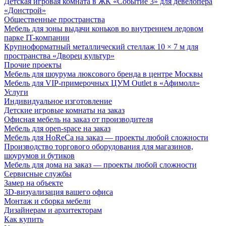
Детская игровая комната в ЖК «Событие 3» для девелопера
«Донстрой»
Общественные пространства
Мебель для зоны выдачи коньков во внутреннем ледовом
парке IT-компании
Крупноформатный металлический стеллаж 10 × 7 м для
пространства «Дворец культур»
Прочие проекты
Мебель для шоурума люксового бренда в центре Москвы
Мебель для VIP-примерочных ЦУМ Outlet в «Афимолл»
Услуги
Индивидуальное изготовление
Детские игровые комнаты на заказ
Офисная мебель на заказ от производителя
Мебель для open-space на заказ
Мебель для HoReCa на заказ — проекты любой сложности
Производство торгового оборудования для магазинов,
шоурумов и бутиков
Мебель для дома на заказ — проекты любой сложности
Сервисные службы
Замер на объекте
3D-визуализация вашего офиса
Монтаж и сборка мебели
Дизайнерам и архитекторам
Как купить