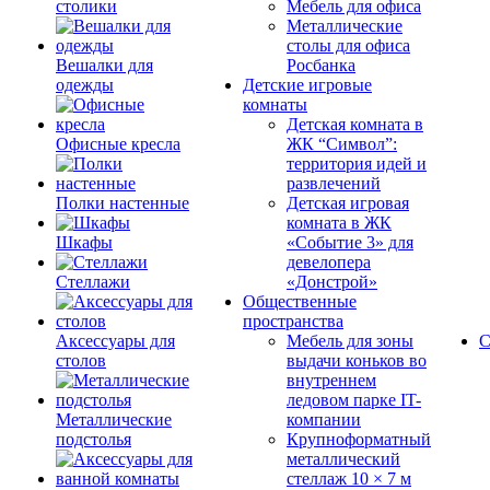
столики
Мебель для офиса
Металлические
столы для офиса
Вешалки для
Росбанка
одежды
Детские игровые
комнаты
Детская комната в
Офисные кресла
ЖК “Символ”:
территория идей и
развлечений
Полки настенные
Детская игровая
комната в ЖК
Шкафы
«Событие 3» для
девелопера
Стеллажи
«Донстрой»
Общественные
пространства
Аксессуары для
Мебель для зоны
С
столов
выдачи коньков во
внутреннем
ледовом парке IT-
Металлические
компании
подстолья
Крупноформатный
металлический
стеллаж 10 × 7 м