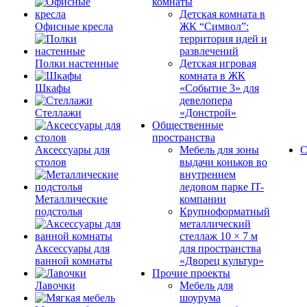
комнаты
Детская комната в
Офисные кресла
ЖК “Символ”:
территория идей и
развлечений
Полки настенные
Детская игровая
комната в ЖК
Шкафы
«Событие 3» для
девелопера
Стеллажи
«Донстрой»
Общественные
пространства
Аксессуары для
Мебель для зоны
С
столов
выдачи коньков во
внутреннем
ледовом парке IT-
Металлические
компании
подстолья
Крупноформатный
металлический
стеллаж 10 × 7 м
Аксессуары для
для пространства
ванной комнаты
«Дворец культур»
Прочие проекты
Лавочки
Мебель для
шоурума