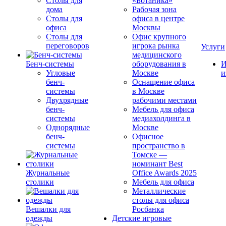
Столы для
«Ботаника»
дома
Рабочая зона
Столы для
офиса в центре
офиса
Москвы
Столы для
Офис крупного
переговоров
игрока рынка
Услуги
медицинского
Бенч-системы
оборудования в
И
Угловые
Москве
и
бенч-
Оснащение офиса
системы
в Москве
Двухрядные
рабочими местами
бенч-
Мебель для офиса
системы
медиахолдинга в
Однорядные
Москве
бенч-
Офисное
системы
пространство в
Томске —
номинант Best
Журнальные
Office Awards 2025
столики
Мебель для офиса
Металлические
столы для офиса
Вешалки для
Росбанка
одежды
Детские игровые