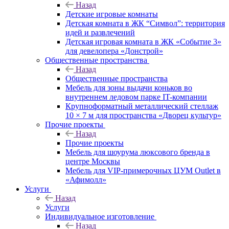
Назад
Детские игровые комнаты
Детская комната в ЖК “Символ”: территория
идей и развлечений
Детская игровая комната в ЖК «Событие 3»
для девелопера «Донстрой»
Общественные пространства
Назад
Общественные пространства
Мебель для зоны выдачи коньков во
внутреннем ледовом парке IT-компании
Крупноформатный металлический стеллаж
10 × 7 м для пространства «Дворец культур»
Прочие проекты
Назад
Прочие проекты
Мебель для шоурума люксового бренда в
центре Москвы
Мебель для VIP-примерочных ЦУМ Outlet в
«Афимолл»
Услуги
Назад
Услуги
Индивидуальное изготовление
Назад