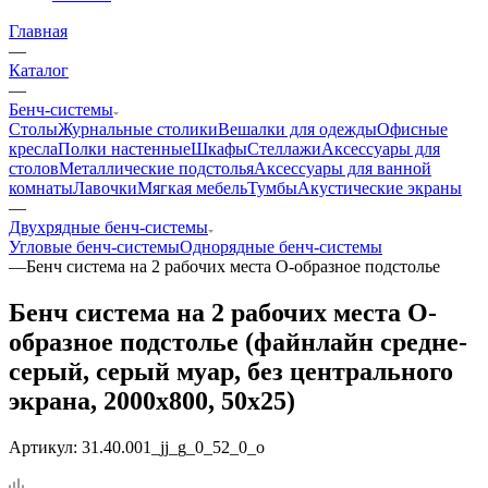
Главная
—
Каталог
—
Бенч-системы
Столы
Журнальные столики
Вешалки для одежды
Офисные
кресла
Полки настенные
Шкафы
Стеллажи
Аксессуары для
столов
Металлические подстолья
Аксессуары для ванной
комнаты
Лавочки
Мягкая мебель
Тумбы
Акустические экраны
—
Двухрядные бенч-системы
Угловые бенч-системы
Однорядные бенч-системы
—
Бенч система на 2 рабочих места О-образное подстолье
Бенч система на 2 рабочих места О-
образное подстолье (файнлайн средне-
серый, серый муар, без центрального
экрана, 2000x800, 50x25)
Артикул:
31.40.001_jj_g_0_52_0_o