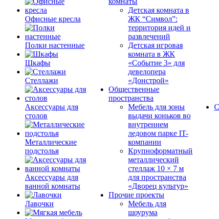
комнаты
Детская комната в
Офисные кресла
ЖК “Символ”:
территория идей и
развлечений
Полки настенные
Детская игровая
комната в ЖК
Шкафы
«Событие 3» для
девелопера
Стеллажи
«Донстрой»
Общественные
пространства
Аксессуары для
Мебель для зоны
С
столов
выдачи коньков во
внутреннем
ледовом парке IT-
Металлические
компании
подстолья
Крупноформатный
металлический
стеллаж 10 × 7 м
Аксессуары для
для пространства
ванной комнаты
«Дворец культур»
Прочие проекты
Лавочки
Мебель для
шоурума