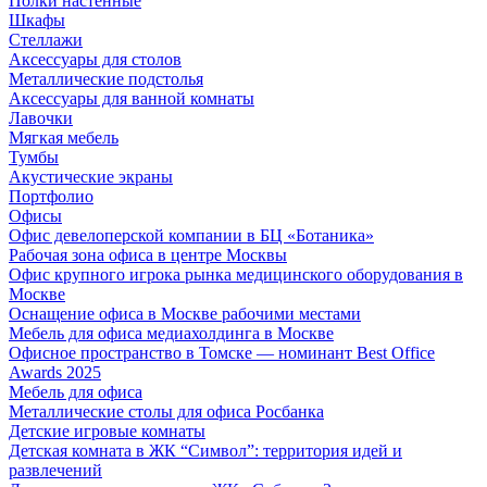
Полки настенные
Шкафы
Стеллажи
Аксессуары для столов
Металлические подстолья
Аксессуары для ванной комнаты
Лавочки
Мягкая мебель
Тумбы
Акустические экраны
Портфолио
Офисы
Офис девелоперской компании в БЦ «Ботаника»
Рабочая зона офиса в центре Москвы
Офис крупного игрока рынка медицинского оборудования в
Москве
Оснащение офиса в Москве рабочими местами
Мебель для офиса медиахолдинга в Москве
Офисное пространство в Томске — номинант Best Office
Awards 2025
Мебель для офиса
Металлические столы для офиса Росбанка
Детские игровые комнаты
Детская комната в ЖК “Символ”: территория идей и
развлечений