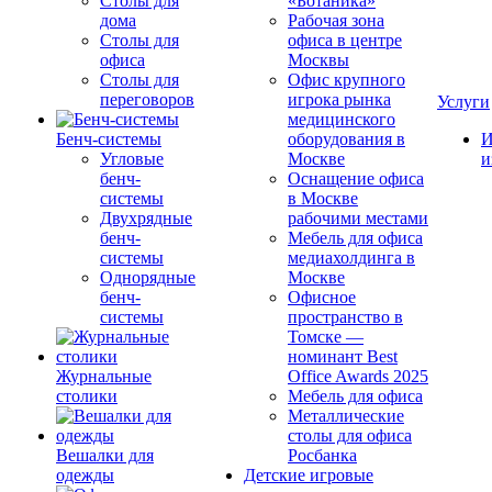
Столы для
«Ботаника»
дома
Рабочая зона
Столы для
офиса в центре
офиса
Москвы
Столы для
Офис крупного
переговоров
игрока рынка
Услуги
медицинского
Бенч-системы
оборудования в
И
Угловые
Москве
и
бенч-
Оснащение офиса
системы
в Москве
Двухрядные
рабочими местами
бенч-
Мебель для офиса
системы
медиахолдинга в
Однорядные
Москве
бенч-
Офисное
системы
пространство в
Томске —
номинант Best
Журнальные
Office Awards 2025
столики
Мебель для офиса
Металлические
столы для офиса
Вешалки для
Росбанка
одежды
Детские игровые