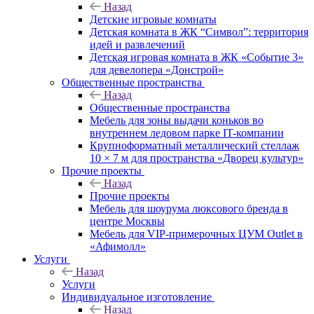
Назад
Детские игровые комнаты
Детская комната в ЖК “Символ”: территория
идей и развлечений
Детская игровая комната в ЖК «Событие 3»
для девелопера «Донстрой»
Общественные пространства
Назад
Общественные пространства
Мебель для зоны выдачи коньков во
внутреннем ледовом парке IT-компании
Крупноформатный металлический стеллаж
10 × 7 м для пространства «Дворец культур»
Прочие проекты
Назад
Прочие проекты
Мебель для шоурума люксового бренда в
центре Москвы
Мебель для VIP-примерочных ЦУМ Outlet в
«Афимолл»
Услуги
Назад
Услуги
Индивидуальное изготовление
Назад