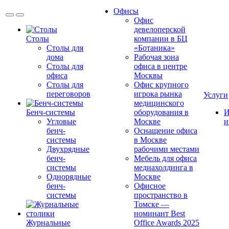
Офисы
Офис
девелоперской
Столы
компании в БЦ
Столы для
«Ботаника»
дома
Рабочая зона
Столы для
офиса в центре
офиса
Москвы
Столы для
Офис крупного
переговоров
игрока рынка
Услуги
медицинского
Бенч-системы
оборудования в
И
Угловые
Москве
и
бенч-
Оснащение офиса
системы
в Москве
Двухрядные
рабочими местами
бенч-
Мебель для офиса
системы
медиахолдинга в
Однорядные
Москве
бенч-
Офисное
системы
пространство в
Томске —
номинант Best
Журнальные
Office Awards 2025