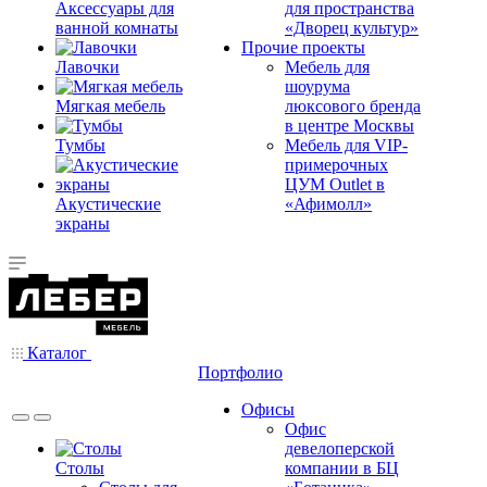
Аксессуары для
для пространства
ванной комнаты
«Дворец культур»
Прочие проекты
Лавочки
Мебель для
шоурума
Мягкая мебель
люксового бренда
в центре Москвы
Тумбы
Мебель для VIP-
примерочных
ЦУМ Outlet в
Акустические
«Афимолл»
экраны
Каталог
Портфолио
Офисы
Офис
девелоперской
Столы
компании в БЦ