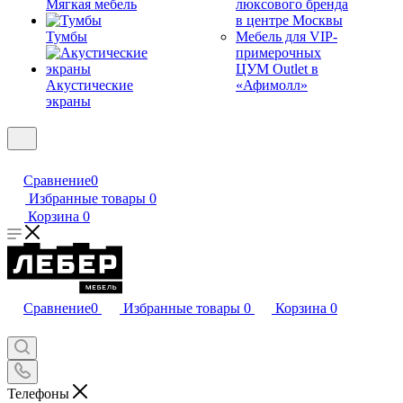
Мягкая мебель
люксового бренда
в центре Москвы
Тумбы
Мебель для VIP-
примерочных
ЦУМ Outlet в
Акустические
«Афимолл»
экраны
Сравнение
0
Избранные товары
0
Корзина
0
Сравнение
0
Избранные товары
0
Корзина
0
Телефоны