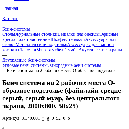
Главная
—
Каталог
—
Бенч-системы
Столы
Журнальные столики
Вешалки для одежды
Офисные
кресла
Полки настенные
Шкафы
Стеллажи
Аксессуары для
столов
Металлические подстолья
Аксессуары для ванной
комнаты
Лавочки
Мягкая мебель
Тумбы
Акустические экраны
—
Двухрядные бенч-системы
Угловые бенч-системы
Однорядные бенч-системы
—
Бенч система на 2 рабочих места О-образное подстолье
Бенч система на 2 рабочих места О-
образное подстолье (файнлайн средне-
серый, серый муар, без центрального
экрана, 2000x800, 50x25)
Артикул:
31.40.001_jj_g_0_52_0_o