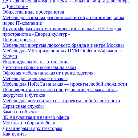
Детская игровая комната в ЖК «Событие 3» для девелопера
«Донстрой»
Общественные пространства
Мебель для зоны выдачи коньков во внутреннем ледовом
парке IT-компании
Крупноформатный металлический стеллаж 10 × 7 м для
пространства «Дворец культур»
Прочие проекты
Мебель для шоурума люксового бренда в центре Москвы
Мебель для VIP-примерочных ЦУМ Outlet в «Афимолл»
Услуги
Индивидуальное изготовление
Детские игровые комнаты на заказ
Офисная мебель на заказ от производителя
Мебель для open-space на заказ
Мебель для HoReCa на заказ — проекты любой сложности
Производство торгового оборудования для магазинов,
шоурумов и бутиков
Мебель для дома на заказ — проекты любой сложности
Сервисные службы
Замер на объекте
3D-визуализация вашего офиса
Монтаж и сборка мебели
Дизайнерам и архитекторам
Как купить