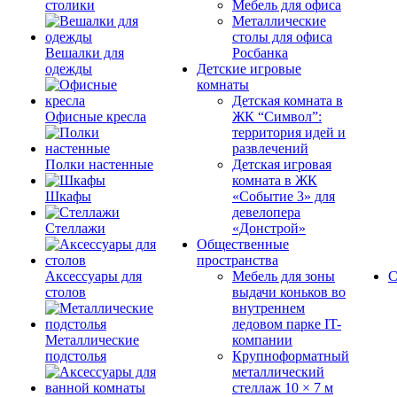
столики
Мебель для офиса
Металлические
столы для офиса
Вешалки для
Росбанка
одежды
Детские игровые
комнаты
Детская комната в
Офисные кресла
ЖК “Символ”:
территория идей и
развлечений
Полки настенные
Детская игровая
комната в ЖК
Шкафы
«Событие 3» для
девелопера
Стеллажи
«Донстрой»
Общественные
пространства
Аксессуары для
Мебель для зоны
С
столов
выдачи коньков во
внутреннем
ледовом парке IT-
Металлические
компании
подстолья
Крупноформатный
металлический
стеллаж 10 × 7 м