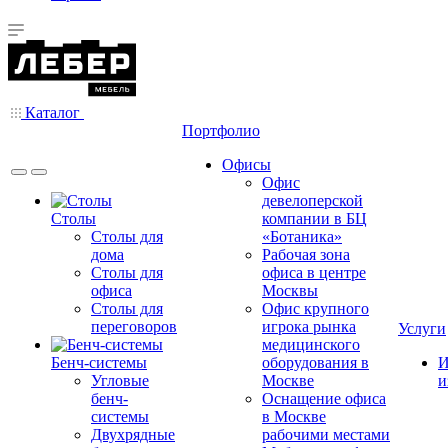
Каталог
Портфолио
Офисы
Офис
девелоперской
Столы
компании в БЦ
Столы для
«Ботаника»
дома
Рабочая зона
Столы для
офиса в центре
офиса
Москвы
Столы для
Офис крупного
переговоров
игрока рынка
Услуги
медицинского
Бенч-системы
оборудования в
И
Угловые
Москве
и
бенч-
Оснащение офиса
системы
в Москве
Двухрядные
рабочими местами