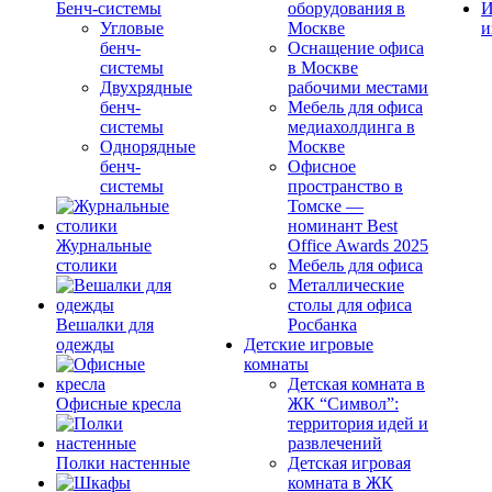
Бенч-системы
оборудования в
И
Угловые
Москве
и
бенч-
Оснащение офиса
системы
в Москве
Двухрядные
рабочими местами
бенч-
Мебель для офиса
системы
медиахолдинга в
Однорядные
Москве
бенч-
Офисное
системы
пространство в
Томске —
номинант Best
Журнальные
Office Awards 2025
столики
Мебель для офиса
Металлические
столы для офиса
Вешалки для
Росбанка
одежды
Детские игровые
комнаты
Детская комната в
Офисные кресла
ЖК “Символ”:
территория идей и
развлечений
Полки настенные
Детская игровая
комната в ЖК