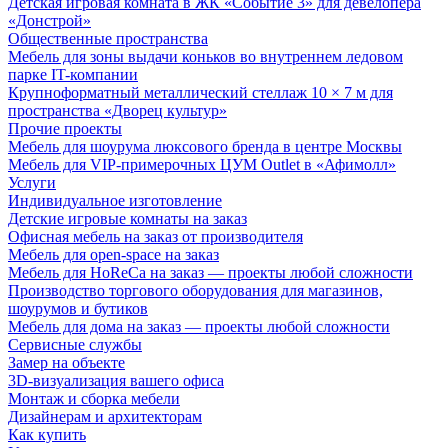
Детская игровая комната в ЖК «Событие 3» для девелопера
«Донстрой»
Общественные пространства
Мебель для зоны выдачи коньков во внутреннем ледовом
парке IT-компании
Крупноформатный металлический стеллаж 10 × 7 м для
пространства «Дворец культур»
Прочие проекты
Мебель для шоурума люксового бренда в центре Москвы
Мебель для VIP-примерочных ЦУМ Outlet в «Афимолл»
Услуги
Индивидуальное изготовление
Детские игровые комнаты на заказ
Офисная мебель на заказ от производителя
Мебель для open-space на заказ
Мебель для HoReCa на заказ — проекты любой сложности
Производство торгового оборудования для магазинов,
шоурумов и бутиков
Мебель для дома на заказ — проекты любой сложности
Сервисные службы
Замер на объекте
3D-визуализация вашего офиса
Монтаж и сборка мебели
Дизайнерам и архитекторам
Как купить