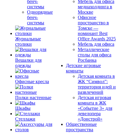
бенч-
Мебель для офиса
системы
медиахолдинга в
Однорядные
Москве
бенч-
Офисное
системы
пространство в
Томске —
номинант Best
Журнальные
Office Awards 2025
столики
Мебель для офиса
Металлические
столы для офиса
Вешалки для
Росбанка
одежды
Детские игровые
комнаты
Детская комната в
Офисные кресла
ЖК “Символ”:
территория идей и
развлечений
Полки настенные
Детская игровая
комната в ЖК
Шкафы
«Событие 3» для
девелопера
Стеллажи
«Донстрой»
Общественные
пространства