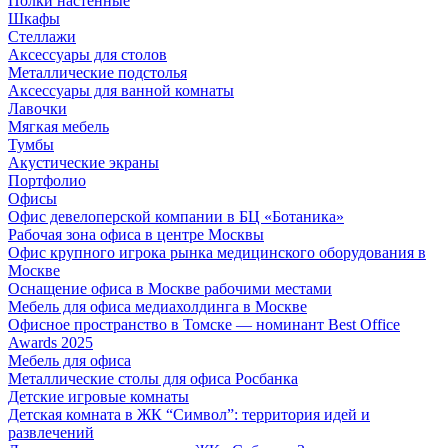
Полки настенные
Шкафы
Стеллажи
Аксессуары для столов
Металлические подстолья
Аксессуары для ванной комнаты
Лавочки
Мягкая мебель
Тумбы
Акустические экраны
Портфолио
Офисы
Офис девелоперской компании в БЦ «Ботаника»
Рабочая зона офиса в центре Москвы
Офис крупного игрока рынка медицинского оборудования в
Москве
Оснащение офиса в Москве рабочими местами
Мебель для офиса медиахолдинга в Москве
Офисное пространство в Томске — номинант Best Office
Awards 2025
Мебель для офиса
Металлические столы для офиса Росбанка
Детские игровые комнаты
Детская комната в ЖК “Символ”: территория идей и
развлечений