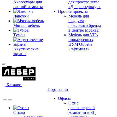
Аксессуары для
для пространства
ванной комнаты
«Дворец культур»
Прочие проекты
Лавочки
Мебель для
шоурума
Мягкая мебель
люксового бренда
в центре Москвы
Тумбы
Мебель для VIP-
примерочных
ЦУМ Outlet в
Акустические
«Афимолл»
экраны
Каталог
Портфолио
Офисы
Офис
девелоперской
Столы
компании в БЦ