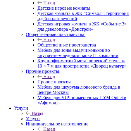
Назад
Детские игровые комнаты
Детская комната в ЖК “Символ”: территория
идей и развлечений
Детская игровая комната в ЖК «Событие 3»
для девелопера «Донстрой»
Общественные пространства
Назад
Общественные пространства
Мебель для зоны выдачи коньков во
внутреннем ледовом парке IT-компании
Крупноформатный металлический стеллаж
10 × 7 м для пространства «Дворец культур»
Прочие проекты
Назад
Прочие проекты
Мебель для шоурума люксового бренда в
центре Москвы
Мебель для VIP-примерочных ЦУМ Outlet в
«Афимолл»
Услуги
Назад
Услуги
Индивидуальное изготовление
Назад