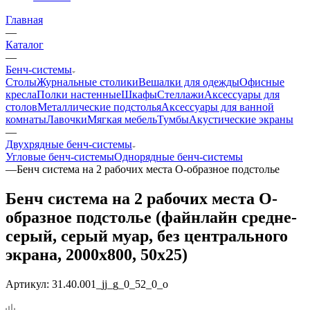
Главная
—
Каталог
—
Бенч-системы
Столы
Журнальные столики
Вешалки для одежды
Офисные
кресла
Полки настенные
Шкафы
Стеллажи
Аксессуары для
столов
Металлические подстолья
Аксессуары для ванной
комнаты
Лавочки
Мягкая мебель
Тумбы
Акустические экраны
—
Двухрядные бенч-системы
Угловые бенч-системы
Однорядные бенч-системы
—
Бенч система на 2 рабочих места О-образное подстолье
Бенч система на 2 рабочих места О-
образное подстолье (файнлайн средне-
серый, серый муар, без центрального
экрана, 2000x800, 50x25)
Артикул:
31.40.001_jj_g_0_52_0_o