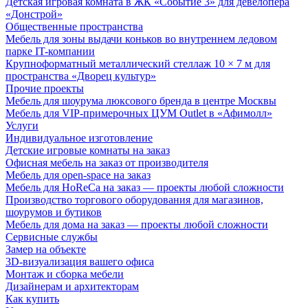
Детская игровая комната в ЖК «Событие 3» для девелопера
«Донстрой»
Общественные пространства
Мебель для зоны выдачи коньков во внутреннем ледовом
парке IT-компании
Крупноформатный металлический стеллаж 10 × 7 м для
пространства «Дворец культур»
Прочие проекты
Мебель для шоурума люксового бренда в центре Москвы
Мебель для VIP-примерочных ЦУМ Outlet в «Афимолл»
Услуги
Индивидуальное изготовление
Детские игровые комнаты на заказ
Офисная мебель на заказ от производителя
Мебель для open-space на заказ
Мебель для HoReCa на заказ — проекты любой сложности
Производство торгового оборудования для магазинов,
шоурумов и бутиков
Мебель для дома на заказ — проекты любой сложности
Сервисные службы
Замер на объекте
3D-визуализация вашего офиса
Монтаж и сборка мебели
Дизайнерам и архитекторам
Как купить