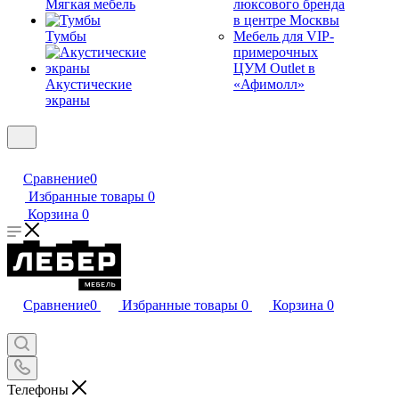
Мягкая мебель
люксового бренда
в центре Москвы
Тумбы
Мебель для VIP-
примерочных
ЦУМ Outlet в
Акустические
«Афимолл»
экраны
Сравнение
0
Избранные товары
0
Корзина
0
Сравнение
0
Избранные товары
0
Корзина
0
Телефоны