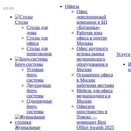
Офисы
Офис
девелоперской
Столы
компании в БЦ
Столы для
«Ботаника»
дома
Рабочая зона
Столы для
офиса в центре
офиса
Москвы
Столы для
Офис крупного
переговоров
игрока рынка
Услуги
медицинского
Бенч-системы
оборудования в
И
Угловые
Москве
и
бенч-
Оснащение офиса
системы
в Москве
Двухрядные
рабочими местами
бенч-
Мебель для офиса
системы
медиахолдинга в
Однорядные
Москве
бенч-
Офисное
системы
пространство в
Томске —
номинант Best
Журнальные
Office Awards 2025