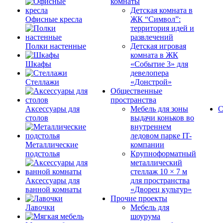
комнаты
Детская комната в
Офисные кресла
ЖК “Символ”:
территория идей и
развлечений
Полки настенные
Детская игровая
комната в ЖК
Шкафы
«Событие 3» для
девелопера
Стеллажи
«Донстрой»
Общественные
пространства
Аксессуары для
Мебель для зоны
С
столов
выдачи коньков во
внутреннем
ледовом парке IT-
Металлические
компании
подстолья
Крупноформатный
металлический
стеллаж 10 × 7 м
Аксессуары для
для пространства
ванной комнаты
«Дворец культур»
Прочие проекты
Лавочки
Мебель для
шоурума