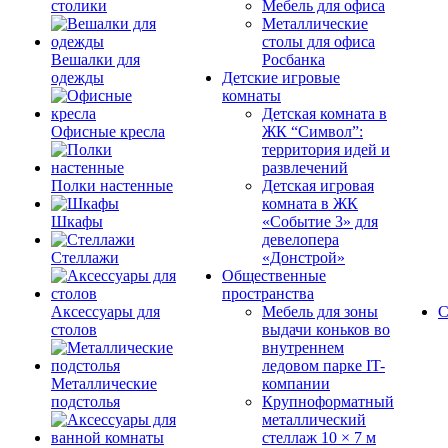
столики
Мебель для офиса
Металлические
столы для офиса
Вешалки для
Росбанка
одежды
Детские игровые
комнаты
Детская комната в
Офисные кресла
ЖК “Символ”:
территория идей и
развлечений
Полки настенные
Детская игровая
комната в ЖК
Шкафы
«Событие 3» для
девелопера
Стеллажи
«Донстрой»
Общественные
пространства
Аксессуары для
Мебель для зоны
С
столов
выдачи коньков во
внутреннем
ледовом парке IT-
Металлические
компании
подстолья
Крупноформатный
металлический
стеллаж 10 × 7 м