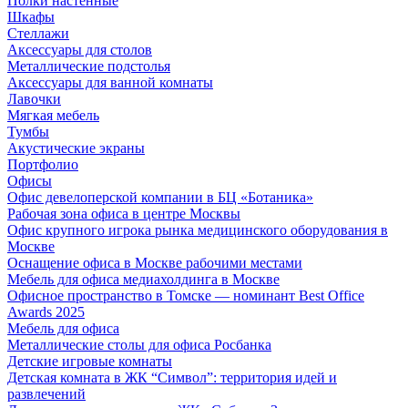
Полки настенные
Шкафы
Стеллажи
Аксессуары для столов
Металлические подстолья
Аксессуары для ванной комнаты
Лавочки
Мягкая мебель
Тумбы
Акустические экраны
Портфолио
Офисы
Офис девелоперской компании в БЦ «Ботаника»
Рабочая зона офиса в центре Москвы
Офис крупного игрока рынка медицинского оборудования в
Москве
Оснащение офиса в Москве рабочими местами
Мебель для офиса медиахолдинга в Москве
Офисное пространство в Томске — номинант Best Office
Awards 2025
Мебель для офиса
Металлические столы для офиса Росбанка
Детские игровые комнаты
Детская комната в ЖК “Символ”: территория идей и
развлечений