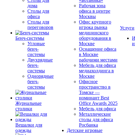
Столы для
«Ботаника»
дома
Рабочая зона
Столы для
офиса в центре
офиса
Москвы
Столы для
Офис крупного
переговоров
игрока рынка
Услуги
медицинского
Бенч-системы
оборудования в
И
Угловые
Москве
и
бенч-
Оснащение офиса
системы
в Москве
Двухрядные
рабочими местами
бенч-
Мебель для офиса
системы
медиахолдинга в
Однорядные
Москве
бенч-
Офисное
системы
пространство в
Томске —
номинант Best
Журнальные
Office Awards 2025
столики
Мебель для офиса
Металлические
столы для офиса
Вешалки для
Росбанка
одежды
Детские игровые