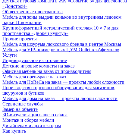
Детская игровая комната в ЖК «Событие 3» для девелопера
«Донстрой»
Общественные пространства
Мебель для зоны выдачи коньков во внутреннем ледовом
парке IT-компании
Крупноформатный металлический стеллаж 10 × 7 м для
пространства «Дворец культур»
Прочие проекты
Мебель для шоурума люксового бренда в центре Москвы
Мебель для VIP-примерочных ЦУМ Outlet в «Афимолл»
Услуги
Индивидуальное изготовление
Детские игровые комнаты на заказ
Офисная мебель на заказ от производителя
Мебель для open-space на заказ
Мебель для HoReCa на заказ — проекты любой сложности
Производство торгового оборудования для магазинов,
шоурумов и бутиков
Мебель для дома на заказ — проекты любой сложности
Сервисные службы
Замер на объекте
3D-визуализация вашего офиса
Монтаж и сборка мебели
Дизайнерам и архитекторам
Как купить