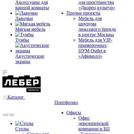
Аксессуары для
для пространства
ванной комнаты
«Дворец культур»
Прочие проекты
Лавочки
Мебель для
шоурума
Мягкая мебель
люксового бренда
в центре Москвы
Тумбы
Мебель для VIP-
примерочных
ЦУМ Outlet в
Акустические
«Афимолл»
экраны
Каталог
Портфолио
Офисы
Офис
девелоперской
Столы
компании в БЦ