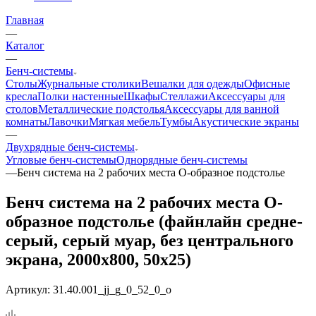
Главная
—
Каталог
—
Бенч-системы
Столы
Журнальные столики
Вешалки для одежды
Офисные
кресла
Полки настенные
Шкафы
Стеллажи
Аксессуары для
столов
Металлические подстолья
Аксессуары для ванной
комнаты
Лавочки
Мягкая мебель
Тумбы
Акустические экраны
—
Двухрядные бенч-системы
Угловые бенч-системы
Однорядные бенч-системы
—
Бенч система на 2 рабочих места О-образное подстолье
Бенч система на 2 рабочих места О-
образное подстолье (файнлайн средне-
серый, серый муар, без центрального
экрана, 2000x800, 50x25)
Артикул:
31.40.001_jj_g_0_52_0_o