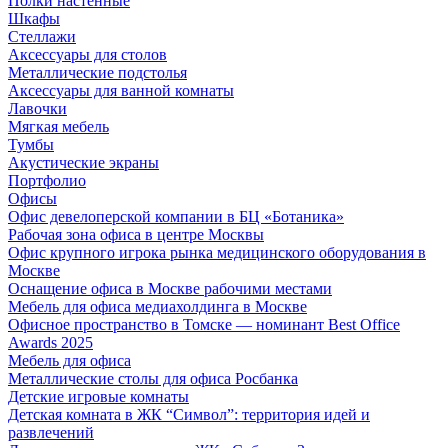
Полки настенные
Шкафы
Стеллажи
Аксессуары для столов
Металлические подстолья
Аксессуары для ванной комнаты
Лавочки
Мягкая мебель
Тумбы
Акустические экраны
Портфолио
Офисы
Офис девелоперской компании в БЦ «Ботаника»
Рабочая зона офиса в центре Москвы
Офис крупного игрока рынка медицинского оборудования в
Москве
Оснащение офиса в Москве рабочими местами
Мебель для офиса медиахолдинга в Москве
Офисное пространство в Томске — номинант Best Office
Awards 2025
Мебель для офиса
Металлические столы для офиса Росбанка
Детские игровые комнаты
Детская комната в ЖК “Символ”: территория идей и
развлечений