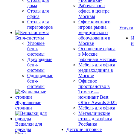
Столы для
«Ботаника»
дома
Рабочая зона
Столы для
офиса в центре
офиса
Москвы
Столы для
Офис крупного
переговоров
игрока рынка
Услуги
медицинского
Бенч-системы
оборудования в
И
Угловые
Москве
и
бенч-
Оснащение офиса
системы
в Москве
Двухрядные
рабочими местами
бенч-
Мебель для офиса
системы
медиахолдинга в
Однорядные
Москве
бенч-
Офисное
системы
пространство в
Томске —
номинант Best
Журнальные
Office Awards 2025
столики
Мебель для офиса
Металлические
столы для офиса
Вешалки для
Росбанка
одежды
Детские игровые