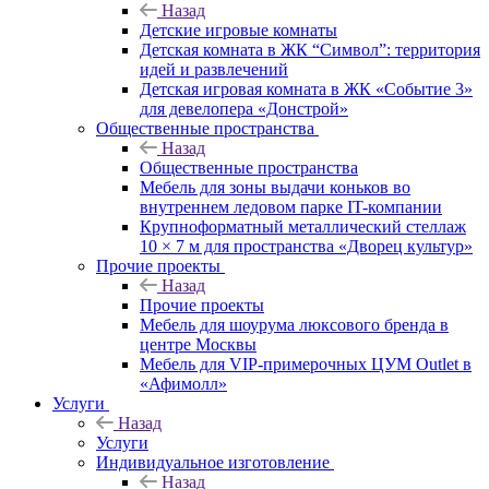
Назад
Детские игровые комнаты
Детская комната в ЖК “Символ”: территория
идей и развлечений
Детская игровая комната в ЖК «Событие 3»
для девелопера «Донстрой»
Общественные пространства
Назад
Общественные пространства
Мебель для зоны выдачи коньков во
внутреннем ледовом парке IT-компании
Крупноформатный металлический стеллаж
10 × 7 м для пространства «Дворец культур»
Прочие проекты
Назад
Прочие проекты
Мебель для шоурума люксового бренда в
центре Москвы
Мебель для VIP-примерочных ЦУМ Outlet в
«Афимолл»
Услуги
Назад
Услуги
Индивидуальное изготовление
Назад