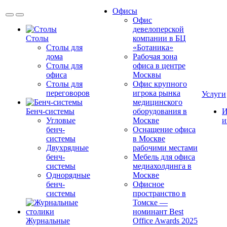
Офисы
Офис
девелоперской
Столы
компании в БЦ
Столы для
«Ботаника»
дома
Рабочая зона
Столы для
офиса в центре
офиса
Москвы
Столы для
Офис крупного
переговоров
игрока рынка
Услуги
медицинского
Бенч-системы
оборудования в
И
Угловые
Москве
и
бенч-
Оснащение офиса
системы
в Москве
Двухрядные
рабочими местами
бенч-
Мебель для офиса
системы
медиахолдинга в
Однорядные
Москве
бенч-
Офисное
системы
пространство в
Томске —
номинант Best
Журнальные
Office Awards 2025