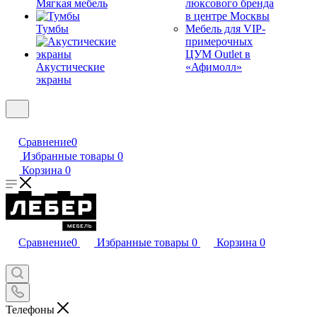
Мягкая мебель
люксового бренда
в центре Москвы
Тумбы
Мебель для VIP-
примерочных
ЦУМ Outlet в
Акустические
«Афимолл»
экраны
Сравнение
0
Избранные товары
0
Корзина
0
Сравнение
0
Избранные товары
0
Корзина
0
Телефоны