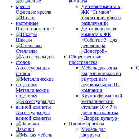
комнаты
Детская комната в
Офисные кресла
ЖК “Символ”:
территория идей и
развлечений
Полки настенные
Детская игровая
комната в ЖК
Шкафы
«Событие 3» для
девелопера
Стеллажи
«Донстрой»
Общественные
пространства
Аксессуары для
Мебель для зоны
С
столов
выдачи коньков во
внутреннем
ледовом парке IT-
Металлические
компании
подстолья
Крупноформатный
металлический
стеллаж 10 × 7 м
Аксессуары для
для пространства
ванной комнаты
«Дворец культур»
Прочие проекты
Лавочки
Мебель для
шоурума