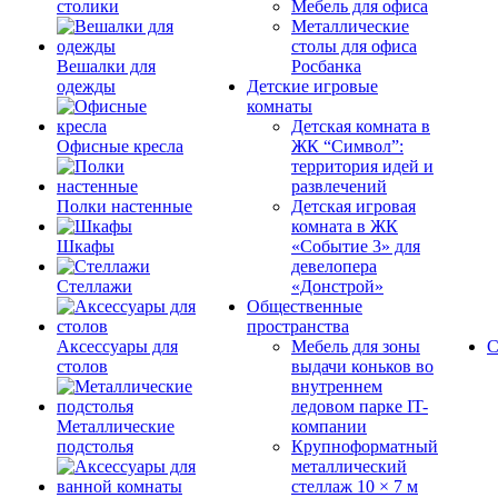
столики
Мебель для офиса
Металлические
столы для офиса
Вешалки для
Росбанка
одежды
Детские игровые
комнаты
Детская комната в
Офисные кресла
ЖК “Символ”:
территория идей и
развлечений
Полки настенные
Детская игровая
комната в ЖК
Шкафы
«Событие 3» для
девелопера
Стеллажи
«Донстрой»
Общественные
пространства
Аксессуары для
Мебель для зоны
С
столов
выдачи коньков во
внутреннем
ледовом парке IT-
Металлические
компании
подстолья
Крупноформатный
металлический
стеллаж 10 × 7 м