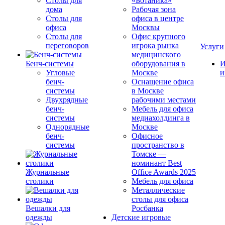
Столы для
«Ботаника»
дома
Рабочая зона
Столы для
офиса в центре
офиса
Москвы
Столы для
Офис крупного
переговоров
игрока рынка
Услуги
медицинского
Бенч-системы
оборудования в
И
Угловые
Москве
и
бенч-
Оснащение офиса
системы
в Москве
Двухрядные
рабочими местами
бенч-
Мебель для офиса
системы
медиахолдинга в
Однорядные
Москве
бенч-
Офисное
системы
пространство в
Томске —
номинант Best
Журнальные
Office Awards 2025
столики
Мебель для офиса
Металлические
столы для офиса
Вешалки для
Росбанка
одежды
Детские игровые