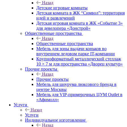
Назад
Детские игровые комнаты
Детская комната в ЖК “Символ”: территория
идей и развлечений
Детская игровая комната в ЖК «Событие 3»
для девелопера «Донстрой»
Общественные пространства
Назад
Общественные пространства
Мебель для зоны выдачи коньков во
внутреннем ледовом парке IT-компании
Крупноформатный металлический стеллаж
10 × 7 м для пространства «Дворец культур»
Прочие проекты
Назад
Прочие проекты
Мебель для шоурума люксового бренда в
центре Москвы
Мебель для VIP-примерочных ЦУМ Outlet в
«Афимолл»
Услуги
Назад
Услуги
Индивидуальное изготовление
Назад