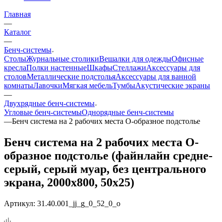
Главная
—
Каталог
—
Бенч-системы
Столы
Журнальные столики
Вешалки для одежды
Офисные
кресла
Полки настенные
Шкафы
Стеллажи
Аксессуары для
столов
Металлические подстолья
Аксессуары для ванной
комнаты
Лавочки
Мягкая мебель
Тумбы
Акустические экраны
—
Двухрядные бенч-системы
Угловые бенч-системы
Однорядные бенч-системы
—
Бенч система на 2 рабочих места О-образное подстолье
Бенч система на 2 рабочих места О-
образное подстолье (файнлайн средне-
серый, серый муар, без центрального
экрана, 2000x800, 50x25)
Артикул:
31.40.001_jj_g_0_52_0_o