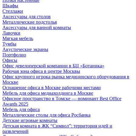
Полки настенные
Шкафы
Стеллажи
Аксессуары для столов
Металлические подстолья
Аксессуары для ванной комнаты
Лавочки
Мягкая мебель
Тумбы
Акустические экраны
Портфолио
Офисы
Офис девелоперской компании в БЦ «Ботаника»
Рабочая зона офиса в центре Москвы
Офис крупного игрока рынка медицинского оборудования в
Москве
Оснащение офиса в Москве рабочими местами
Мебель для офиса медиахолдинга в Москве
Офисное пространство в Томске — номинант Best Office
Awards 2025
Мебель для офиса
Металлические столы для офиса Росбанка
Детские игровые комнаты
Детская комната в ЖК “Символ”: территория идей и
развлечений