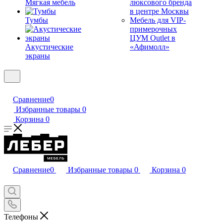
Мягкая мебель
люксового бренда
в центре Москвы
Тумбы
Мебель для VIP-
примерочных
ЦУМ Outlet в
Акустические
«Афимолл»
экраны
Сравнение
0
Избранные товары
0
Корзина
0
Сравнение
0
Избранные товары
0
Корзина
0
Телефоны