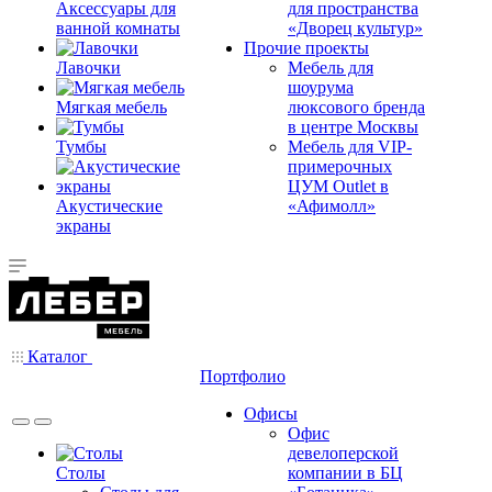
Аксессуары для
для пространства
ванной комнаты
«Дворец культур»
Прочие проекты
Лавочки
Мебель для
шоурума
Мягкая мебель
люксового бренда
в центре Москвы
Тумбы
Мебель для VIP-
примерочных
ЦУМ Outlet в
Акустические
«Афимолл»
экраны
Каталог
Портфолио
Офисы
Офис
девелоперской
Столы
компании в БЦ