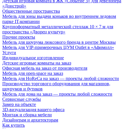
Детская игровая комната в ЖК «Событие 3» для девелопера
«Донстрой»
Общественные пространства
Мебель для зоны выдачи коньков во внутреннем ледовом
парке IT-компании
Крупноформатный металлический стеллаж 10 × 7 м для
пространства «Дворец культур»
Прочие проекты
Мебель для шоурума люксового бренда в центре Москвы
Мебель для VIP-примерочных ЦУМ Outlet в «Афимолл»
Услуги
Индивидуальное изготовление
Детские игровые комнаты на заказ
Офисная мебель на заказ от производителя
Мебель для open-space на заказ
Мебель для HoReCa на заказ — проекты любой сложности
Производство торгового оборудования для магазинов,
шоурумов и бутиков
Мебель для дома на заказ — проекты любой сложности
Сервисные службы
Замер на объекте
3D-визуализация вашего офиса
Монтаж и сборка мебели
Дизайнерам и архитекторам
Как купить