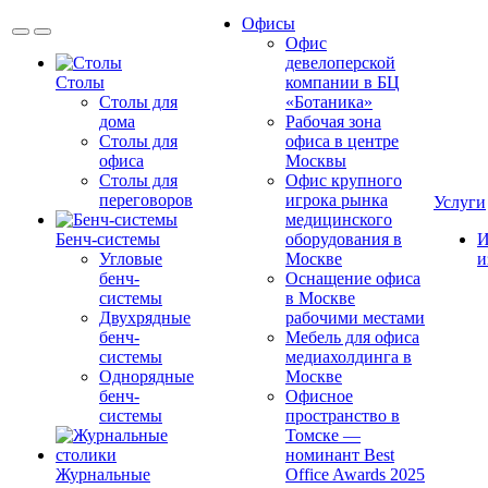
Офисы
Офис
девелоперской
Столы
компании в БЦ
Столы для
«Ботаника»
дома
Рабочая зона
Столы для
офиса в центре
офиса
Москвы
Столы для
Офис крупного
переговоров
игрока рынка
Услуги
медицинского
Бенч-системы
оборудования в
И
Угловые
Москве
и
бенч-
Оснащение офиса
системы
в Москве
Двухрядные
рабочими местами
бенч-
Мебель для офиса
системы
медиахолдинга в
Однорядные
Москве
бенч-
Офисное
системы
пространство в
Томске —
номинант Best
Журнальные
Office Awards 2025