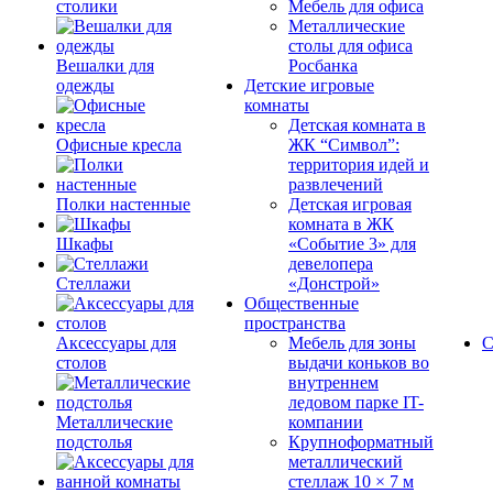
столики
Мебель для офиса
Металлические
столы для офиса
Вешалки для
Росбанка
одежды
Детские игровые
комнаты
Детская комната в
Офисные кресла
ЖК “Символ”:
территория идей и
развлечений
Полки настенные
Детская игровая
комната в ЖК
Шкафы
«Событие 3» для
девелопера
Стеллажи
«Донстрой»
Общественные
пространства
Аксессуары для
Мебель для зоны
С
столов
выдачи коньков во
внутреннем
ледовом парке IT-
Металлические
компании
подстолья
Крупноформатный
металлический
стеллаж 10 × 7 м