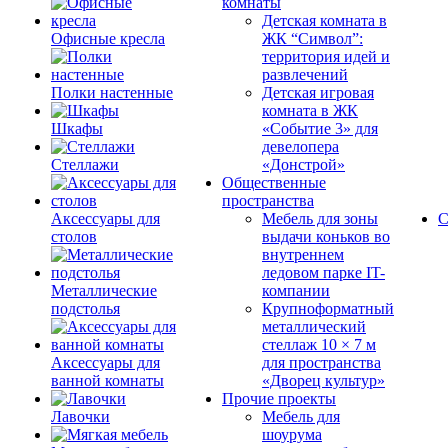
комнаты
Детская комната в
Офисные кресла
ЖК “Символ”:
территория идей и
развлечений
Полки настенные
Детская игровая
комната в ЖК
Шкафы
«Событие 3» для
девелопера
Стеллажи
«Донстрой»
Общественные
пространства
Аксессуары для
Мебель для зоны
С
столов
выдачи коньков во
внутреннем
ледовом парке IT-
Металлические
компании
подстолья
Крупноформатный
металлический
стеллаж 10 × 7 м
Аксессуары для
для пространства
ванной комнаты
«Дворец культур»
Прочие проекты
Лавочки
Мебель для
шоурума