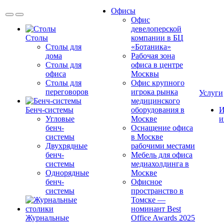
Офисы
Офис
девелоперской
Столы
компании в БЦ
Столы для
«Ботаника»
дома
Рабочая зона
Столы для
офиса в центре
офиса
Москвы
Столы для
Офис крупного
переговоров
игрока рынка
Услуги
медицинского
Бенч-системы
оборудования в
И
Угловые
Москве
и
бенч-
Оснащение офиса
системы
в Москве
Двухрядные
рабочими местами
бенч-
Мебель для офиса
системы
медиахолдинга в
Однорядные
Москве
бенч-
Офисное
системы
пространство в
Томске —
номинант Best
Журнальные
Office Awards 2025