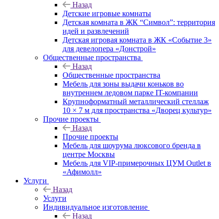
Назад
Детские игровые комнаты
Детская комната в ЖК “Символ”: территория
идей и развлечений
Детская игровая комната в ЖК «Событие 3»
для девелопера «Донстрой»
Общественные пространства
Назад
Общественные пространства
Мебель для зоны выдачи коньков во
внутреннем ледовом парке IT-компании
Крупноформатный металлический стеллаж
10 × 7 м для пространства «Дворец культур»
Прочие проекты
Назад
Прочие проекты
Мебель для шоурума люксового бренда в
центре Москвы
Мебель для VIP-примерочных ЦУМ Outlet в
«Афимолл»
Услуги
Назад
Услуги
Индивидуальное изготовление
Назад