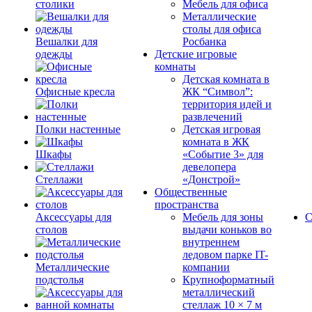
столики
Мебель для офиса
Металлические
столы для офиса
Вешалки для
Росбанка
одежды
Детские игровые
комнаты
Детская комната в
Офисные кресла
ЖК “Символ”:
территория идей и
развлечений
Полки настенные
Детская игровая
комната в ЖК
Шкафы
«Событие 3» для
девелопера
Стеллажи
«Донстрой»
Общественные
пространства
Аксессуары для
Мебель для зоны
С
столов
выдачи коньков во
внутреннем
ледовом парке IT-
Металлические
компании
подстолья
Крупноформатный
металлический
стеллаж 10 × 7 м