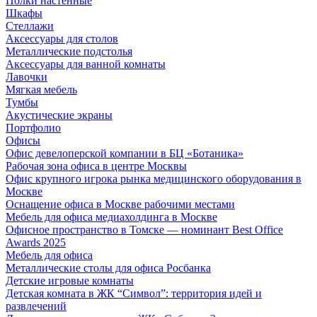
Полки настенные
Шкафы
Стеллажи
Аксессуары для столов
Металлические подстолья
Аксессуары для ванной комнаты
Лавочки
Мягкая мебель
Тумбы
Акустические экраны
Портфолио
Офисы
Офис девелоперской компании в БЦ «Ботаника»
Рабочая зона офиса в центре Москвы
Офис крупного игрока рынка медицинского оборудования в
Москве
Оснащение офиса в Москве рабочими местами
Мебель для офиса медиахолдинга в Москве
Офисное пространство в Томске — номинант Best Office
Awards 2025
Мебель для офиса
Металлические столы для офиса Росбанка
Детские игровые комнаты
Детская комната в ЖК “Символ”: территория идей и
развлечений