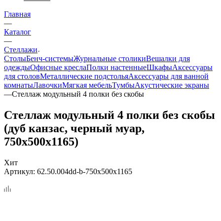
Главная
—
Каталог
—
Стеллажи
Столы
Бенч-системы
Журнальные столики
Вешалки для
одежды
Офисные кресла
Полки настенные
Шкафы
Аксессуары
для столов
Металлические подстолья
Аксессуары для ванной
комнаты
Лавочки
Мягкая мебель
Тумбы
Акустические экраны
—
Стеллаж модульный 4 полки без скобы
Стеллаж модульный 4 полки без скобы
(дуб канзас, черный муар,
750x500x1165)
Хит
Артикул:
62.50.004dd-b-750x500x1165