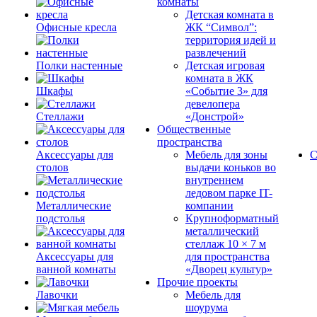
комнаты
Детская комната в
Офисные кресла
ЖК “Символ”:
территория идей и
развлечений
Полки настенные
Детская игровая
комната в ЖК
Шкафы
«Событие 3» для
девелопера
Стеллажи
«Донстрой»
Общественные
пространства
Аксессуары для
Мебель для зоны
С
столов
выдачи коньков во
внутреннем
ледовом парке IT-
Металлические
компании
подстолья
Крупноформатный
металлический
стеллаж 10 × 7 м
Аксессуары для
для пространства
ванной комнаты
«Дворец культур»
Прочие проекты
Лавочки
Мебель для
шоурума