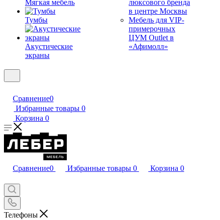
Мягкая мебель
люксового бренда
в центре Москвы
Тумбы
Мебель для VIP-
примерочных
ЦУМ Outlet в
Акустические
«Афимолл»
экраны
Сравнение
0
Избранные товары
0
Корзина
0
Сравнение
0
Избранные товары
0
Корзина
0
Телефоны