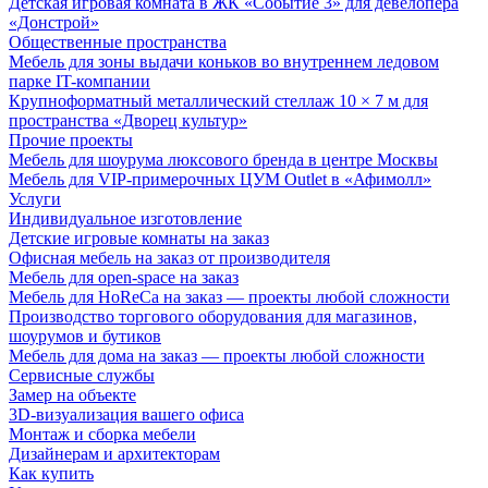
Детская игровая комната в ЖК «Событие 3» для девелопера
«Донстрой»
Общественные пространства
Мебель для зоны выдачи коньков во внутреннем ледовом
парке IT-компании
Крупноформатный металлический стеллаж 10 × 7 м для
пространства «Дворец культур»
Прочие проекты
Мебель для шоурума люксового бренда в центре Москвы
Мебель для VIP-примерочных ЦУМ Outlet в «Афимолл»
Услуги
Индивидуальное изготовление
Детские игровые комнаты на заказ
Офисная мебель на заказ от производителя
Мебель для open-space на заказ
Мебель для HoReCa на заказ — проекты любой сложности
Производство торгового оборудования для магазинов,
шоурумов и бутиков
Мебель для дома на заказ — проекты любой сложности
Сервисные службы
Замер на объекте
3D-визуализация вашего офиса
Монтаж и сборка мебели
Дизайнерам и архитекторам
Как купить