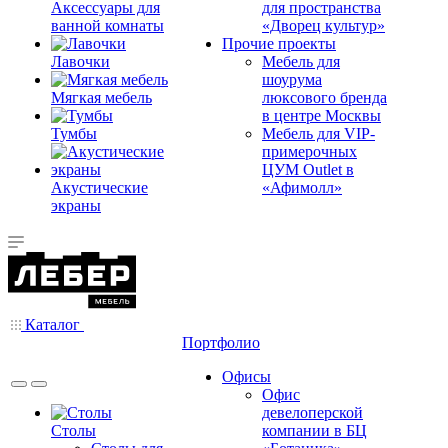
Аксессуары для
для пространства
ванной комнаты
«Дворец культур»
Прочие проекты
Лавочки
Мебель для
шоурума
Мягкая мебель
люксового бренда
в центре Москвы
Тумбы
Мебель для VIP-
примерочных
ЦУМ Outlet в
Акустические
«Афимолл»
экраны
Каталог
Портфолио
Офисы
Офис
девелоперской
Столы
компании в БЦ