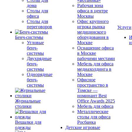
Столы для
«Ботаника»
дома
Рабочая зона
Столы для
офиса в центре
офиса
Москвы
Столы для
Офис крупного
переговоров
игрока рынка
Услуги
медицинского
Бенч-системы
оборудования в
И
Угловые
Москве
и
бенч-
Оснащение офиса
системы
в Москве
Двухрядные
рабочими местами
бенч-
Мебель для офиса
системы
медиахолдинга в
Однорядные
Москве
бенч-
Офисное
системы
пространство в
Томске —
номинант Best
Журнальные
Office Awards 2025
столики
Мебель для офиса
Металлические
столы для офиса
Вешалки для
Росбанка
одежды
Детские игровые