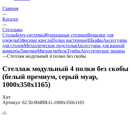
Главная
—
Каталог
—
Стеллажи
Столы
Бенч-системы
Журнальные столики
Вешалки для
одежды
Офисные кресла
Полки настенные
Шкафы
Аксессуары
для столов
Металлические подстолья
Аксессуары для ванной
комнаты
Лавочки
Мягкая мебель
Тумбы
Акустические экраны
—
Стеллаж модульный 4 полки без скобы
Стеллаж модульный 4 полки без скобы
(белый премиум, серый муар,
1000x350x1165)
Хит
Артикул:
62.50.004BB-G-1000x350x1165