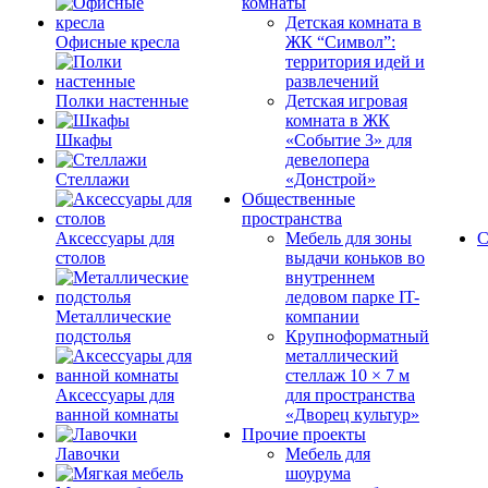
комнаты
Детская комната в
Офисные кресла
ЖК “Символ”:
территория идей и
развлечений
Полки настенные
Детская игровая
комната в ЖК
Шкафы
«Событие 3» для
девелопера
Стеллажи
«Донстрой»
Общественные
пространства
Аксессуары для
Мебель для зоны
С
столов
выдачи коньков во
внутреннем
ледовом парке IT-
Металлические
компании
подстолья
Крупноформатный
металлический
стеллаж 10 × 7 м
Аксессуары для
для пространства
ванной комнаты
«Дворец культур»
Прочие проекты
Лавочки
Мебель для
шоурума