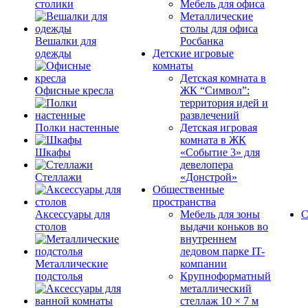
столики
Мебель для офиса
Металлические
столы для офиса
Вешалки для
Росбанка
одежды
Детские игровые
комнаты
Детская комната в
Офисные кресла
ЖК “Символ”:
территория идей и
развлечений
Полки настенные
Детская игровая
комната в ЖК
Шкафы
«Событие 3» для
девелопера
Стеллажи
«Донстрой»
Общественные
пространства
Аксессуары для
Мебель для зоны
С
столов
выдачи коньков во
внутреннем
ледовом парке IT-
Металлические
компании
подстолья
Крупноформатный
металлический
стеллаж 10 × 7 м