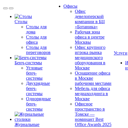
Офисы
Офис
девелоперской
Столы
компании в БЦ
Столы для
«Ботаника»
дома
Рабочая зона
Столы для
офиса в центре
офиса
Москвы
Столы для
Офис крупного
переговоров
игрока рынка
Услуги
медицинского
Бенч-системы
оборудования в
И
Угловые
Москве
и
бенч-
Оснащение офиса
системы
в Москве
Двухрядные
рабочими местами
бенч-
Мебель для офиса
системы
медиахолдинга в
Однорядные
Москве
бенч-
Офисное
системы
пространство в
Томске —
номинант Best
Журнальные
Office Awards 2025