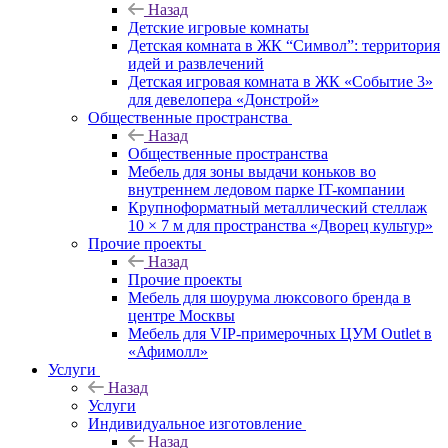
Назад
Детские игровые комнаты
Детская комната в ЖК “Символ”: территория
идей и развлечений
Детская игровая комната в ЖК «Событие 3»
для девелопера «Донстрой»
Общественные пространства
Назад
Общественные пространства
Мебель для зоны выдачи коньков во
внутреннем ледовом парке IT-компании
Крупноформатный металлический стеллаж
10 × 7 м для пространства «Дворец культур»
Прочие проекты
Назад
Прочие проекты
Мебель для шоурума люксового бренда в
центре Москвы
Мебель для VIP-примерочных ЦУМ Outlet в
«Афимолл»
Услуги
Назад
Услуги
Индивидуальное изготовление
Назад