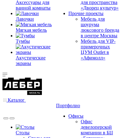
Аксессуары для
для пространства
ванной комнаты
«Дворец культур»
Прочие проекты
Лавочки
Мебель для
шоурума
Мягкая мебель
люксового бренда
в центре Москвы
Тумбы
Мебель для VIP-
примерочных
ЦУМ Outlet в
Акустические
«Афимолл»
экраны
Каталог
Портфолио
Офисы
Офис
девелоперской
Столы
компании в БЦ