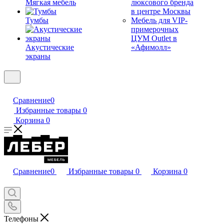
Мягкая мебель
люксового бренда
в центре Москвы
Тумбы
Мебель для VIP-
примерочных
ЦУМ Outlet в
Акустические
«Афимолл»
экраны
Сравнение
0
Избранные товары
0
Корзина
0
Сравнение
0
Избранные товары
0
Корзина
0
Телефоны