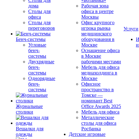
Столы для
«Ботаника»
дома
Рабочая зона
Столы для
офиса в центре
офиса
Москвы
Столы для
Офис крупного
переговоров
игрока рынка
Услуги
медицинского
Бенч-системы
оборудования в
И
Угловые
Москве
и
бенч-
Оснащение офиса
системы
в Москве
Двухрядные
рабочими местами
бенч-
Мебель для офиса
системы
медиахолдинга в
Однорядные
Москве
бенч-
Офисное
системы
пространство в
Томске —
номинант Best
Журнальные
Office Awards 2025
столики
Мебель для офиса
Металлические
столы для офиса
Вешалки для
Росбанка
одежды
Детские игровые