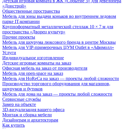
Детская игровая комната в ЖК «Событие 3» для девелопера
«Донстрой»
Общественные пространства
Мебель для зоны выдачи коньков во внутреннем ледовом
парке IT-компании
Крупноформатный металлический стеллаж 10 × 7 м для
пространства «Дворец культур»
Прочие проекты
Мебель для шоурума люксового бренда в центре Москвы
Мебель для VIP-примерочных ЦУМ Outlet в «Афимолл»
Услуги
Индивидуальное изготовление
Детские игровые комнаты на заказ
Офисная мебель на заказ от производителя
Мебель для open-space на заказ
Мебель для HoReCa на заказ — проекты любой сложности
Производство торгового оборудования для магазинов,
шоурумов и бутиков
Мебель для дома на заказ — проекты любой сложности
Сервисные службы
Замер на объекте
3D-визуализация вашего офиса
Монтаж и сборка мебели
Дизайнерам и архитекторам
Как купить