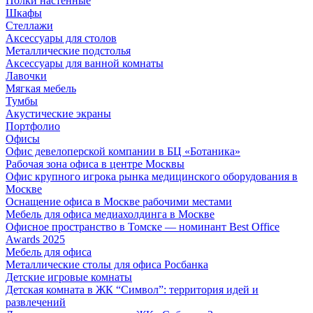
Полки настенные
Шкафы
Стеллажи
Аксессуары для столов
Металлические подстолья
Аксессуары для ванной комнаты
Лавочки
Мягкая мебель
Тумбы
Акустические экраны
Портфолио
Офисы
Офис девелоперской компании в БЦ «Ботаника»
Рабочая зона офиса в центре Москвы
Офис крупного игрока рынка медицинского оборудования в
Москве
Оснащение офиса в Москве рабочими местами
Мебель для офиса медиахолдинга в Москве
Офисное пространство в Томске — номинант Best Office
Awards 2025
Мебель для офиса
Металлические столы для офиса Росбанка
Детские игровые комнаты
Детская комната в ЖК “Символ”: территория идей и
развлечений