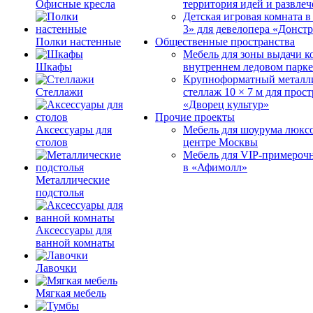
Офисные кресла
территория идей и развле
Детская игровая комната 
3» для девелопера «Донст
Полки настенные
Общественные пространства
Мебель для зоны выдачи к
Шкафы
внутреннем ледовом парке
Крупноформатный металл
Стеллажи
стеллаж 10 × 7 м для прос
«Дворец культур»
Прочие проекты
Аксессуары для
Мебель для шоурума люксо
столов
центре Москвы
Мебель для VIP-примероч
в «Афимолл»
Металлические
подстолья
Аксессуары для
ванной комнаты
Лавочки
Мягкая мебель