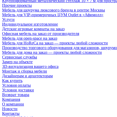
Крупноформатный металлический стеллаж 10 × 7 м для простр
Прочие проекты
Мебель для шоурума люксового бренда в центре Москвы
Мебель для VIP-примерочных ЦУМ Outlet в «Афимолл»
Услуги
Индивидуальное изготовление
Детские игровые комнаты на заказ
Офисная мебель на заказ от производителя
Мебель для open-space на заказ
Мебель для HoReCa на заказ — проекты любой сложности
Производство торгового оборудования для магазинов, шоурумо
Мебель для дома на заказ — проекты любой сложности
Сервисные службы
Замер на объекте
3D-визуализация вашего офиса
Монтаж и сборка мебели
Дизайнерам и архитекторам
Как купить
Условия оплаты
Условия доставки
Возврат товара
Компания
О компании
Новости
Контакты