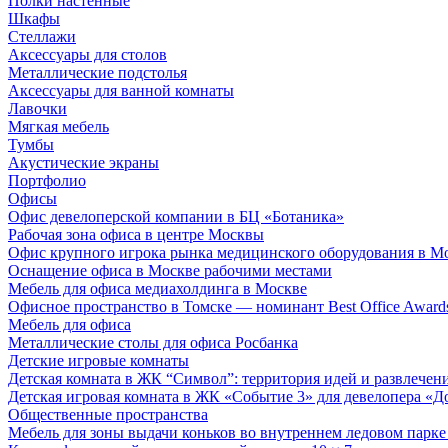
Полки настенные
Шкафы
Стеллажи
Аксессуары для столов
Металлические подстолья
Аксессуары для ванной комнаты
Лавочки
Мягкая мебель
Тумбы
Акустические экраны
Портфолио
Офисы
Офис девелоперской компании в БЦ «Ботаника»
Рабочая зона офиса в центре Москвы
Офис крупного игрока рынка медицинского оборудования в М
Оснащение офиса в Москве рабочими местами
Мебель для офиса медиахолдинга в Москве
Офисное пространство в Томске — номинант Best Office Award
Мебель для офиса
Металлические столы для офиса Росбанка
Детские игровые комнаты
Детская комната в ЖК “Символ”: территория идей и развлечен
Детская игровая комната в ЖК «Событие 3» для девелопера «Д
Общественные пространства
Мебель для зоны выдачи коньков во внутреннем ледовом парке