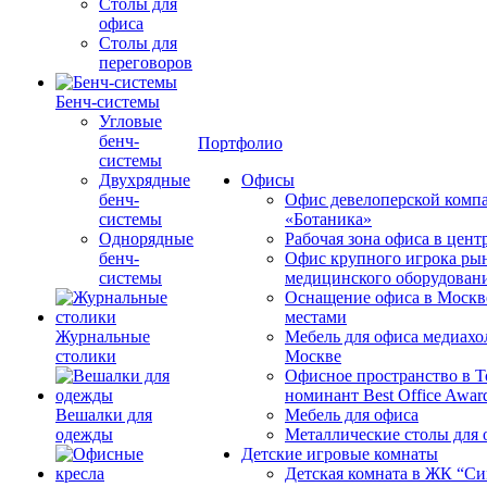
Столы для
офиса
Столы для
переговоров
Бенч-системы
Угловые
бенч-
Портфолио
системы
Двухрядные
Офисы
бенч-
Офис девелоперской комп
системы
«Ботаника»
Однорядные
Рабочая зона офиса в цен
бенч-
Офис крупного игрока ры
системы
медицинского оборудован
Оснащение офиса в Москв
местами
Журнальные
Мебель для офиса медиахо
столики
Москве
Офисное пространство в 
номинант Best Office Awar
Вешалки для
Мебель для офиса
одежды
Металлические столы для 
Детские игровые комнаты
Детская комната в ЖК “Си