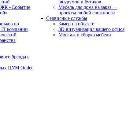
чений
шоурумов и бутиков
в ЖК «Событие
Мебель для дома на заказ —
рой»
проекты любой сложности
Сервисные службы
оньков во
Замер на объекте
 IT-компании
3D-визуализация вашего офиса
ический
Монтаж и сборка мебели
транства
вого бренда в
ных ЦУМ Outlet