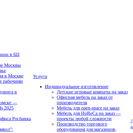
ании в БЦ
тре Москвы
нка
ия в Москве
Услуги
е рабочими
Индивидуальное изготовление
лдинга в
Детские игровые комнаты на заказ
Офисная мебель на заказ от
Томске —
производителя
ds 2025
Мебель для open-space на заказ
Мебель для HoReCa на заказ —
офиса Росбанка
проекты любой сложности
Д
Производство торгового
а
мвол”:
оборудования для магазинов,