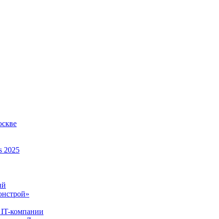
оскве
s 2025
ий
онстрой»
 IT-компании