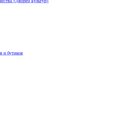
анства «Дворец культур»
в и бутиков