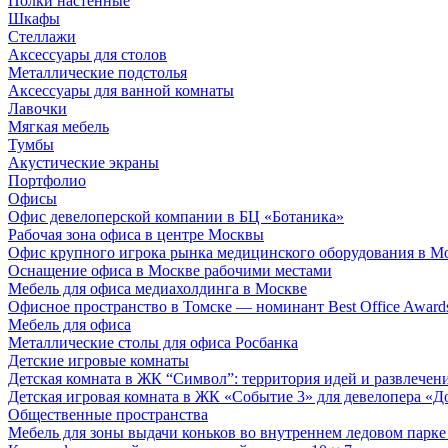
Полки настенные
Шкафы
Стеллажи
Аксессуары для столов
Металлические подстолья
Аксессуары для ванной комнаты
Лавочки
Мягкая мебель
Тумбы
Акустические экраны
Портфолио
Офисы
Офис девелоперской компании в БЦ «Ботаника»
Рабочая зона офиса в центре Москвы
Офис крупного игрока рынка медицинского оборудования в М
Оснащение офиса в Москве рабочими местами
Мебель для офиса медиахолдинга в Москве
Офисное пространство в Томске — номинант Best Office Award
Мебель для офиса
Металлические столы для офиса Росбанка
Детские игровые комнаты
Детская комната в ЖК “Символ”: территория идей и развлечен
Детская игровая комната в ЖК «Событие 3» для девелопера «Д
Общественные пространства
Мебель для зоны выдачи коньков во внутреннем ледовом парке