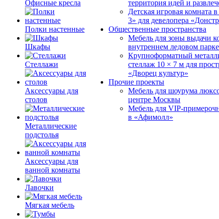
Офисные кресла
территория идей и развле
Детская игровая комната 
3» для девелопера «Донст
Полки настенные
Общественные пространства
Мебель для зоны выдачи к
Шкафы
внутреннем ледовом парке
Крупноформатный металл
Стеллажи
стеллаж 10 × 7 м для прос
«Дворец культур»
Прочие проекты
Аксессуары для
Мебель для шоурума люксо
столов
центре Москвы
Мебель для VIP-примероч
в «Афимолл»
Металлические
подстолья
Аксессуары для
ванной комнаты
Лавочки
Мягкая мебель