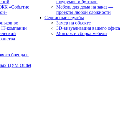
чений
шоурумов и бутиков
в ЖК «Событие
Мебель для дома на заказ —
рой»
проекты любой сложности
Сервисные службы
оньков во
Замер на объекте
 IT-компании
3D-визуализация вашего офиса
ический
Монтаж и сборка мебели
транства
вого бренда в
ных ЦУМ Outlet