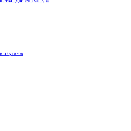
анства «Дворец культур»
в и бутиков