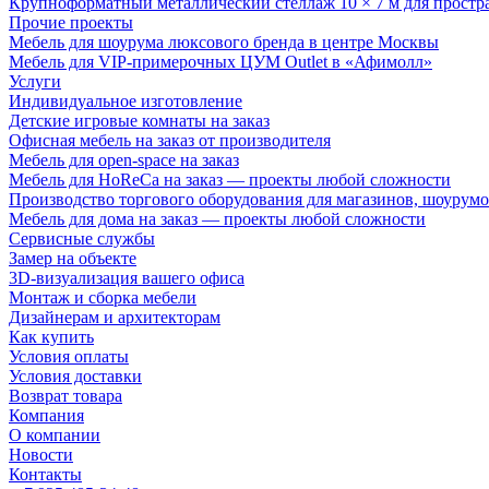
Крупноформатный металлический стеллаж 10 × 7 м для простр
Прочие проекты
Мебель для шоурума люксового бренда в центре Москвы
Мебель для VIP-примерочных ЦУМ Outlet в «Афимолл»
Услуги
Индивидуальное изготовление
Детские игровые комнаты на заказ
Офисная мебель на заказ от производителя
Мебель для open-space на заказ
Мебель для HoReCa на заказ — проекты любой сложности
Производство торгового оборудования для магазинов, шоурумо
Мебель для дома на заказ — проекты любой сложности
Сервисные службы
Замер на объекте
3D-визуализация вашего офиса
Монтаж и сборка мебели
Дизайнерам и архитекторам
Как купить
Условия оплаты
Условия доставки
Возврат товара
Компания
О компании
Новости
Контакты