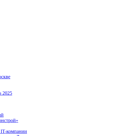
оскве
s 2025
ий
онстрой»
 IT-компании