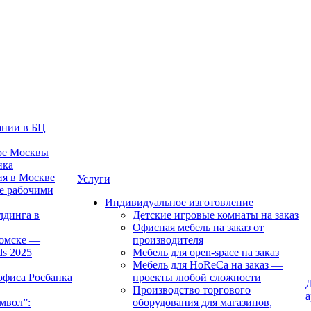
ании в БЦ
тре Москвы
нка
ия в Москве
Услуги
е рабочими
Индивидуальное изготовление
лдинга в
Детские игровые комнаты на заказ
Офисная мебель на заказ от
Томске —
производителя
ds 2025
Мебель для open-space на заказ
Мебель для HoReCa на заказ —
офиса Росбанка
проекты любой сложности
Д
Производство торгового
а
мвол”:
оборудования для магазинов,