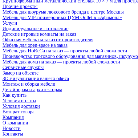
Крупноформатный металлический стеллаж 10 × 7 м для простр
Прочие проекты
Мебель для шоурума люксового бренда в центре Москвы
Мебель для VIP-примерочных ЦУМ Outlet в «Афимолл»
Услуги
Индивидуальное изготовление
Детские игровые комнаты на заказ
Офисная мебель на заказ от производителя
Мебель для open-space на заказ
Мебель для HoReCa на заказ — проекты любой сложности
Производство торгового оборудования для магазинов, шоурумо
Мебель для дома на заказ — проекты любой сложности
Сервисные службы
Замер на объекте
3D-визуализация вашего офиса
Монтаж и сборка мебели
Дизайнерам и архитекторам
Как купить
Условия оплаты
Условия доставки
Возврат товара
Компания
О компании
Новости
Контакты