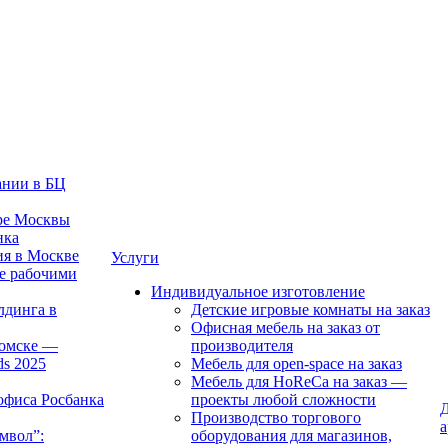
ании в БЦ
тре Москвы
нка
ия в Москве
Услуги
е рабочими
Индивидуальное изготовление
лдинга в
Детские игровые комнаты на заказ
Офисная мебель на заказ от
Томске —
производителя
ds 2025
Мебель для open-space на заказ
Мебель для HoReCa на заказ —
офиса Росбанка
проекты любой сложности
Д
Производство торгового
а
мвол”:
оборудования для магазинов,