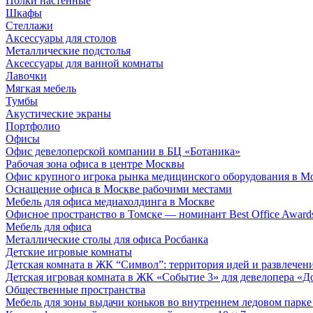
Полки настенные
Шкафы
Стеллажи
Аксессуары для столов
Металлические подстолья
Аксессуары для ванной комнаты
Лавочки
Мягкая мебель
Тумбы
Акустические экраны
Портфолио
Офисы
Офис девелоперской компании в БЦ «Ботаника»
Рабочая зона офиса в центре Москвы
Офис крупного игрока рынка медицинского оборудования в М
Оснащение офиса в Москве рабочими местами
Мебель для офиса медиахолдинга в Москве
Офисное пространство в Томске — номинант Best Office Award
Мебель для офиса
Металлические столы для офиса Росбанка
Детские игровые комнаты
Детская комната в ЖК “Символ”: территория идей и развлечен
Детская игровая комната в ЖК «Событие 3» для девелопера «Д
Общественные пространства
Мебель для зоны выдачи коньков во внутреннем ледовом парке