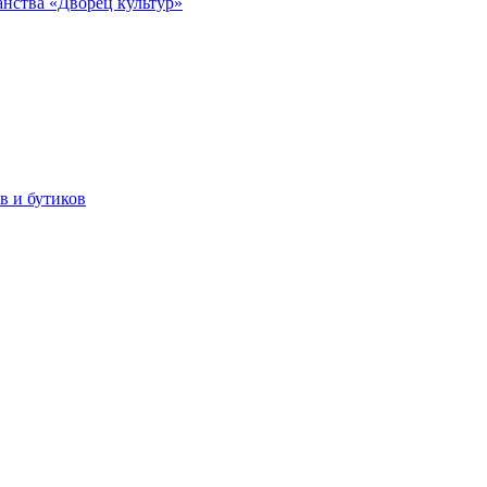
анства «Дворец культур»
в и бутиков