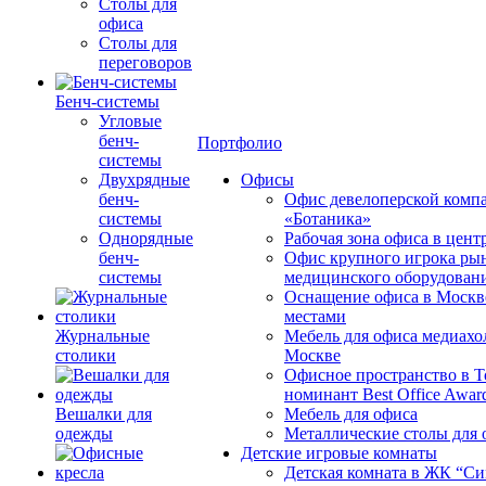
Столы для
офиса
Столы для
переговоров
Бенч-системы
Угловые
бенч-
Портфолио
системы
Двухрядные
Офисы
бенч-
Офис девелоперской комп
системы
«Ботаника»
Однорядные
Рабочая зона офиса в цен
бенч-
Офис крупного игрока ры
системы
медицинского оборудован
Оснащение офиса в Москв
местами
Журнальные
Мебель для офиса медиахо
столики
Москве
Офисное пространство в 
номинант Best Office Awar
Вешалки для
Мебель для офиса
одежды
Металлические столы для 
Детские игровые комнаты
Детская комната в ЖК “Си