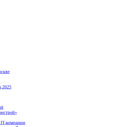
оскве
s 2025
ий
онстрой»
 IT-компании