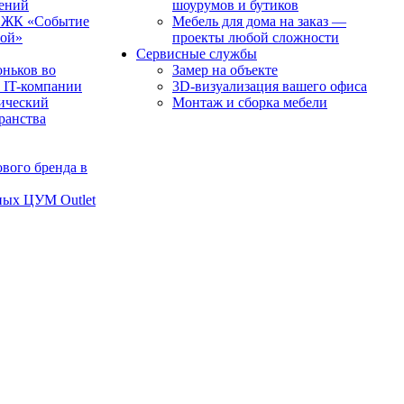
чений
шоурумов и бутиков
в ЖК «Событие
Мебель для дома на заказ —
рой»
проекты любой сложности
Сервисные службы
оньков во
Замер на объекте
 IT-компании
3D-визуализация вашего офиса
ический
Монтаж и сборка мебели
транства
вого бренда в
ных ЦУМ Outlet