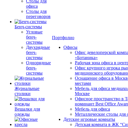
Столы для
офиса
Столы для
переговоров
Бенч-системы
Угловые
бенч-
Портфолио
системы
Двухрядные
Офисы
бенч-
Офис девелоперской комп
системы
«Ботаника»
Однорядные
Рабочая зона офиса в цен
бенч-
Офис крупного игрока ры
системы
медицинского оборудован
Оснащение офиса в Москв
местами
Журнальные
Мебель для офиса медиахо
столики
Москве
Офисное пространство в 
номинант Best Office Awar
Вешалки для
Мебель для офиса
одежды
Металлические столы для 
Детские игровые комнаты
Детская комната в ЖК “Си