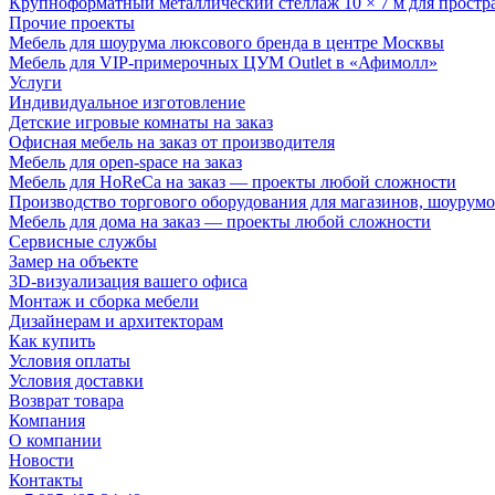
Крупноформатный металлический стеллаж 10 × 7 м для простр
Прочие проекты
Мебель для шоурума люксового бренда в центре Москвы
Мебель для VIP-примерочных ЦУМ Outlet в «Афимолл»
Услуги
Индивидуальное изготовление
Детские игровые комнаты на заказ
Офисная мебель на заказ от производителя
Мебель для open-space на заказ
Мебель для HoReCa на заказ — проекты любой сложности
Производство торгового оборудования для магазинов, шоурумо
Мебель для дома на заказ — проекты любой сложности
Сервисные службы
Замер на объекте
3D-визуализация вашего офиса
Монтаж и сборка мебели
Дизайнерам и архитекторам
Как купить
Условия оплаты
Условия доставки
Возврат товара
Компания
О компании
Новости
Контакты