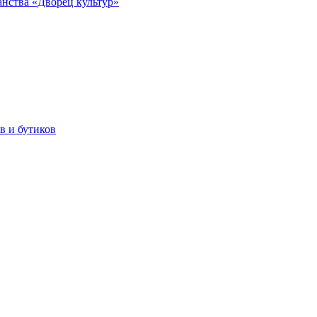
анства «Дворец культур»
в и бутиков