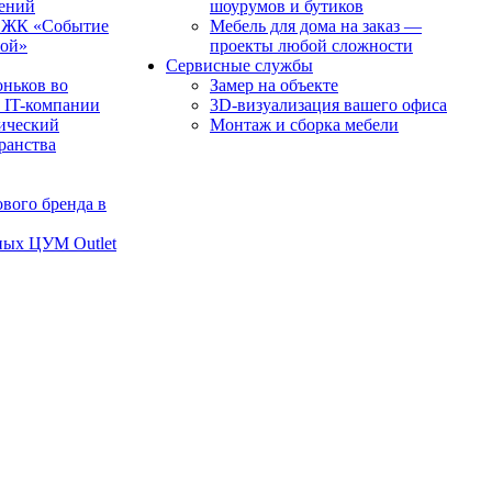
чений
шоурумов и бутиков
в ЖК «Событие
Мебель для дома на заказ —
рой»
проекты любой сложности
Сервисные службы
оньков во
Замер на объекте
 IT-компании
3D-визуализация вашего офиса
ический
Монтаж и сборка мебели
транства
вого бренда в
ных ЦУМ Outlet