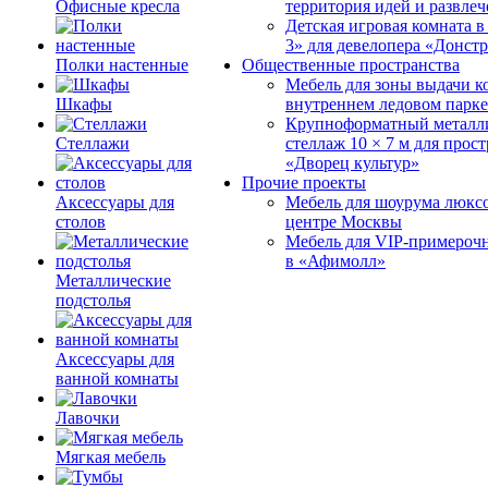
Офисные кресла
территория идей и развле
Детская игровая комната 
3» для девелопера «Донст
Полки настенные
Общественные пространства
Мебель для зоны выдачи к
Шкафы
внутреннем ледовом парке
Крупноформатный металл
Стеллажи
стеллаж 10 × 7 м для прос
«Дворец культур»
Прочие проекты
Аксессуары для
Мебель для шоурума люксо
столов
центре Москвы
Мебель для VIP-примероч
в «Афимолл»
Металлические
подстолья
Аксессуары для
ванной комнаты
Лавочки
Мягкая мебель