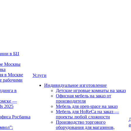
ании в БЦ
тре Москвы
нка
ия в Москве
Услуги
е рабочими
Индивидуальное изготовление
лдинга в
Детские игровые комнаты на заказ
Офисная мебель на заказ от
Томске —
производителя
ds 2025
Мебель для open-space на заказ
Мебель для HoReCa на заказ —
офиса Росбанка
проекты любой сложности
Д
Производство торгового
а
мвол”:
оборудования для магазинов,