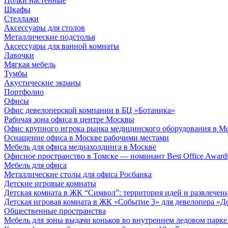
Полки настенные
Шкафы
Стеллажи
Аксессуары для столов
Металлические подстолья
Аксессуары для ванной комнаты
Лавочки
Мягкая мебель
Тумбы
Акустические экраны
Портфолио
Офисы
Офис девелоперской компании в БЦ «Ботаника»
Рабочая зона офиса в центре Москвы
Офис крупного игрока рынка медицинского оборудования в М
Оснащение офиса в Москве рабочими местами
Мебель для офиса медиахолдинга в Москве
Офисное пространство в Томске — номинант Best Office Award
Мебель для офиса
Металлические столы для офиса Росбанка
Детские игровые комнаты
Детская комната в ЖК “Символ”: территория идей и развлечен
Детская игровая комната в ЖК «Событие 3» для девелопера «Д
Общественные пространства
Мебель для зоны выдачи коньков во внутреннем ледовом парке