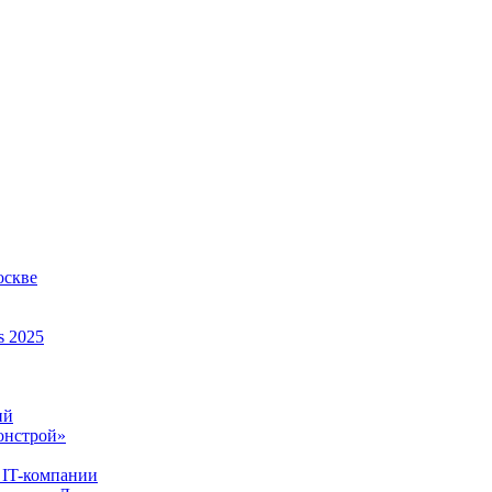
оскве
s 2025
ий
онстрой»
 IT-компании