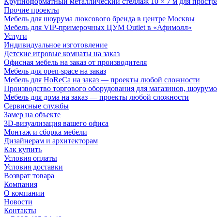
Крупноформатный металлический стеллаж 10 × 7 м для простр
Прочие проекты
Мебель для шоурума люксового бренда в центре Москвы
Мебель для VIP-примерочных ЦУМ Outlet в «Афимолл»
Услуги
Индивидуальное изготовление
Детские игровые комнаты на заказ
Офисная мебель на заказ от производителя
Мебель для open-space на заказ
Мебель для HoReCa на заказ — проекты любой сложности
Производство торгового оборудования для магазинов, шоурумо
Мебель для дома на заказ — проекты любой сложности
Сервисные службы
Замер на объекте
3D-визуализация вашего офиса
Монтаж и сборка мебели
Дизайнерам и архитекторам
Как купить
Условия оплаты
Условия доставки
Возврат товара
Компания
О компании
Новости
Контакты