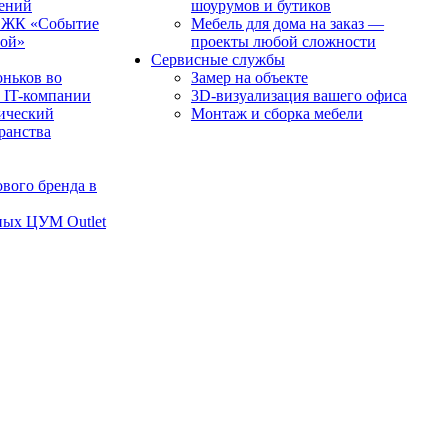
чений
шоурумов и бутиков
в ЖК «Событие
Мебель для дома на заказ —
рой»
проекты любой сложности
Сервисные службы
оньков во
Замер на объекте
 IT-компании
3D-визуализация вашего офиса
ический
Монтаж и сборка мебели
транства
вого бренда в
ных ЦУМ Outlet