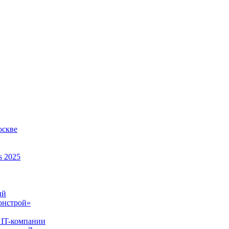
оскве
s 2025
ий
онстрой»
 IT-компании