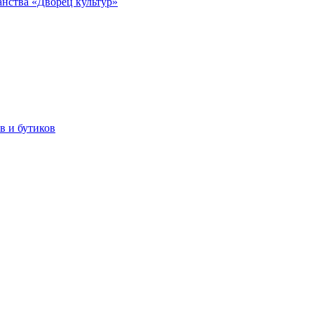
анства «Дворец культур»
в и бутиков