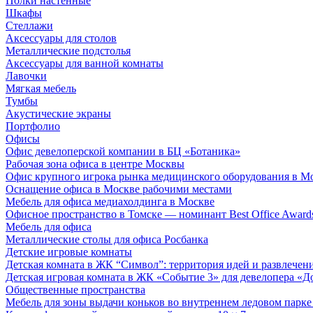
Полки настенные
Шкафы
Стеллажи
Аксессуары для столов
Металлические подстолья
Аксессуары для ванной комнаты
Лавочки
Мягкая мебель
Тумбы
Акустические экраны
Портфолио
Офисы
Офис девелоперской компании в БЦ «Ботаника»
Рабочая зона офиса в центре Москвы
Офис крупного игрока рынка медицинского оборудования в М
Оснащение офиса в Москве рабочими местами
Мебель для офиса медиахолдинга в Москве
Офисное пространство в Томске — номинант Best Office Award
Мебель для офиса
Металлические столы для офиса Росбанка
Детские игровые комнаты
Детская комната в ЖК “Символ”: территория идей и развлечен
Детская игровая комната в ЖК «Событие 3» для девелопера «Д
Общественные пространства
Мебель для зоны выдачи коньков во внутреннем ледовом парке