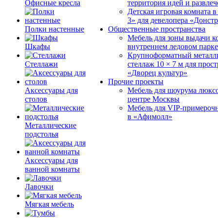
Офисные кресла
территория идей и развле
Детская игровая комната 
3» для девелопера «Донст
Полки настенные
Общественные пространства
Мебель для зоны выдачи к
Шкафы
внутреннем ледовом парке
Крупноформатный металл
Стеллажи
стеллаж 10 × 7 м для прос
«Дворец культур»
Прочие проекты
Аксессуары для
Мебель для шоурума люксо
столов
центре Москвы
Мебель для VIP-примероч
в «Афимолл»
Металлические
подстолья
Аксессуары для
ванной комнаты
Лавочки
Мягкая мебель