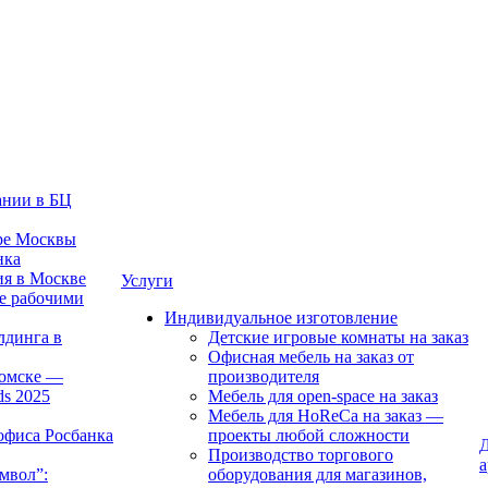
ании в БЦ
тре Москвы
нка
ия в Москве
Услуги
е рабочими
Индивидуальное изготовление
лдинга в
Детские игровые комнаты на заказ
Офисная мебель на заказ от
Томске —
производителя
ds 2025
Мебель для open-space на заказ
Мебель для HoReCa на заказ —
офиса Росбанка
проекты любой сложности
Д
Производство торгового
а
мвол”:
оборудования для магазинов,