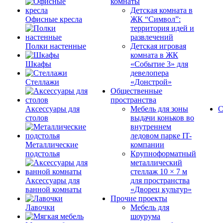
комнаты
Детская комната в
Офисные кресла
ЖК “Символ”:
территория идей и
развлечений
Полки настенные
Детская игровая
комната в ЖК
Шкафы
«Событие 3» для
девелопера
Стеллажи
«Донстрой»
Общественные
пространства
Аксессуары для
Мебель для зоны
С
столов
выдачи коньков во
внутреннем
ледовом парке IT-
Металлические
компании
подстолья
Крупноформатный
металлический
стеллаж 10 × 7 м
Аксессуары для
для пространства
ванной комнаты
«Дворец культур»
Прочие проекты
Лавочки
Мебель для
шоурума