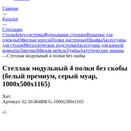
Главная
—
Каталог
—
Стеллажи
Столы
Бенч-системы
Журнальные столики
Вешалки для
одежды
Офисные кресла
Полки настенные
Шкафы
Аксессуары
для столов
Металлические подстолья
Аксессуары для ванной
комнаты
Лавочки
Мягкая мебель
Тумбы
Акустические экраны
—
Стеллаж модульный 4 полки без скобы
Стеллаж модульный 4 полки без скобы
(белый премиум, серый муар,
1000x500x1165)
Хит
Артикул:
62.50.004BB-G-1000x500x1165