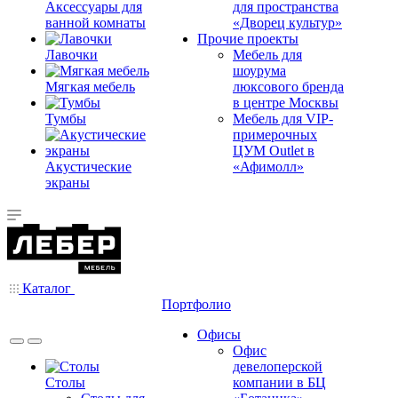
Аксессуары для
для пространства
ванной комнаты
«Дворец культур»
Прочие проекты
Лавочки
Мебель для
шоурума
Мягкая мебель
люксового бренда
в центре Москвы
Тумбы
Мебель для VIP-
примерочных
ЦУМ Outlet в
Акустические
«Афимолл»
экраны
Каталог
Портфолио
Офисы
Офис
девелоперской
Столы
компании в БЦ