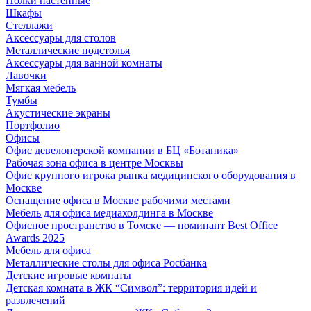
Полки настенные
Шкафы
Стеллажи
Аксессуары для столов
Металлические подстолья
Аксессуары для ванной комнаты
Лавочки
Мягкая мебель
Тумбы
Акустические экраны
Портфолио
Офисы
Офис девелоперской компании в БЦ «Ботаника»
Рабочая зона офиса в центре Москвы
Офис крупного игрока рынка медицинского оборудования в
Москве
Оснащение офиса в Москве рабочими местами
Мебель для офиса медиахолдинга в Москве
Офисное пространство в Томске — номинант Best Office
Awards 2025
Мебель для офиса
Металлические столы для офиса Росбанка
Детские игровые комнаты
Детская комната в ЖК “Символ”: территория идей и
развлечений