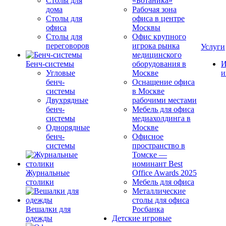
Столы для
«Ботаника»
дома
Рабочая зона
Столы для
офиса в центре
офиса
Москвы
Столы для
Офис крупного
переговоров
игрока рынка
Услуги
медицинского
Бенч-системы
оборудования в
И
Угловые
Москве
и
бенч-
Оснащение офиса
системы
в Москве
Двухрядные
рабочими местами
бенч-
Мебель для офиса
системы
медиахолдинга в
Однорядные
Москве
бенч-
Офисное
системы
пространство в
Томске —
номинант Best
Журнальные
Office Awards 2025
столики
Мебель для офиса
Металлические
столы для офиса
Вешалки для
Росбанка
одежды
Детские игровые