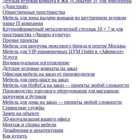
Детская игровая комната в ЖК «Событие 3» для девелопера
«Донстрой»
Общественные пространства
Мебель для зоны выдачи коньков во внутреннем ледовом
парке IT-компании
Крупноформатный металлический стеллаж 10 × 7 м для
пространства «Дворец культур»
Прочие проекты
Мебель для шоурума люксового бренда в центре Москвы
Мебель для VIP-примерочных ЦУМ Outlet в «Афимолл»
Услуги
Индивидуальное изготовление
Детские игровые комнаты на заказ
Офисная мебель на заказ от производителя
Мебель для open-space на заказ
Мебель для HoReCa на заказ — проекты любой сложности
Производство торгового оборудования для магазинов,
шоурумов и бутиков
Мебель для дома на заказ — проекты любой сложности
Сервисные службы
Замер на объекте
3D-визуализация вашего офиса
Монтаж и сборка мебели
Дизайнерам и архитекторам
Как купить