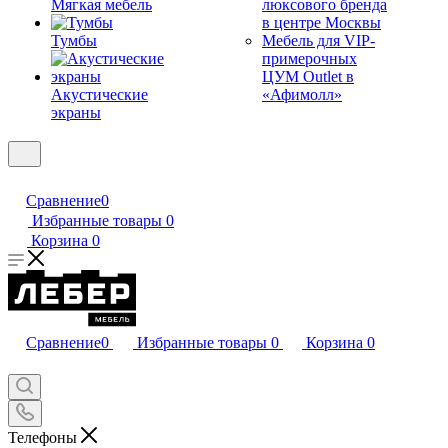
Мягкая мебель
люксового бренда
в центре Москвы
Тумбы
Мебель для VIP-
примерочных
ЦУМ Outlet в
Акустические
«Афимолл»
экраны
Сравнение
0
Избранные товары
0
Корзина
0
Сравнение
0
Избранные товары
0
Корзина
0
Телефоны