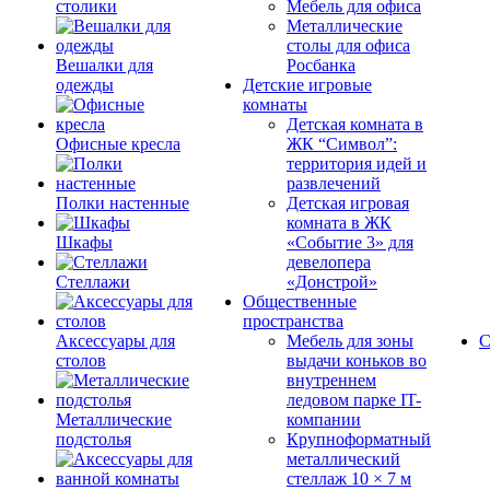
столики
Мебель для офиса
Металлические
столы для офиса
Вешалки для
Росбанка
одежды
Детские игровые
комнаты
Детская комната в
Офисные кресла
ЖК “Символ”:
территория идей и
развлечений
Полки настенные
Детская игровая
комната в ЖК
Шкафы
«Событие 3» для
девелопера
Стеллажи
«Донстрой»
Общественные
пространства
Аксессуары для
Мебель для зоны
С
столов
выдачи коньков во
внутреннем
ледовом парке IT-
Металлические
компании
подстолья
Крупноформатный
металлический
стеллаж 10 × 7 м