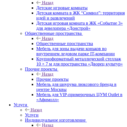
Назад
Детские игровые комнаты
Детская комната в ЖК “Символ”: территория
идей и развлечений
Детская игровая комната в ЖК «Событие 3»
для девелопера «Донстрой»
Общественные пространства
Назад
Общественные пространства
Мебель для зоны выдачи коньков во
внутреннем ледовом парке IT-компании
Крупноформатный металлический стеллаж
10 × 7 м для пространства «Дворец культур»
Прочие проекты
Назад
Прочие проекты
Мебель для шоурума люксового бренда в
центре Москвы
Мебель для VIP-примерочных ЦУМ Outlet в
«Афимолл»
Услуги
Назад
Услуги
Индивидуальное изготовление
Назад