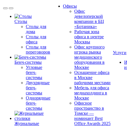
Офисы
Офис
девелоперской
Столы
компании в БЦ
Столы для
«Ботаника»
дома
Рабочая зона
Столы для
офиса в центре
офиса
Москвы
Столы для
Офис крупного
переговоров
игрока рынка
Услуги
медицинского
Бенч-системы
оборудования в
И
Угловые
Москве
и
бенч-
Оснащение офиса
системы
в Москве
Двухрядные
рабочими местами
бенч-
Мебель для офиса
системы
медиахолдинга в
Однорядные
Москве
бенч-
Офисное
системы
пространство в
Томске —
номинант Best
Журнальные
Office Awards 2025