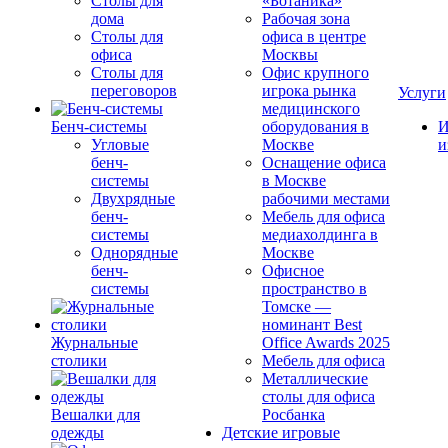
Столы для
«Ботаника»
дома
Рабочая зона
Столы для
офиса в центре
офиса
Москвы
Столы для
Офис крупного
переговоров
игрока рынка
Услуги
медицинского
Бенч-системы
оборудования в
И
Угловые
Москве
и
бенч-
Оснащение офиса
системы
в Москве
Двухрядные
рабочими местами
бенч-
Мебель для офиса
системы
медиахолдинга в
Однорядные
Москве
бенч-
Офисное
системы
пространство в
Томске —
номинант Best
Журнальные
Office Awards 2025
столики
Мебель для офиса
Металлические
столы для офиса
Вешалки для
Росбанка
одежды
Детские игровые