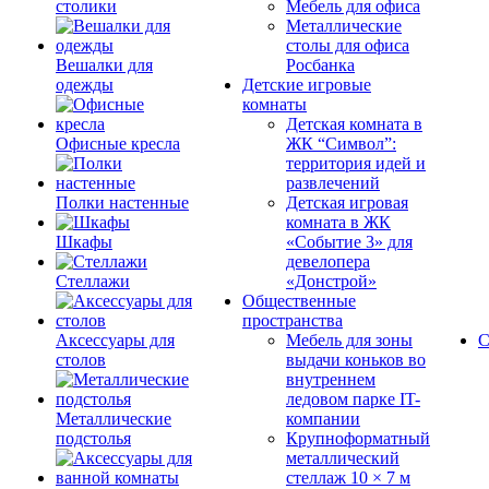
столики
Мебель для офиса
Металлические
столы для офиса
Вешалки для
Росбанка
одежды
Детские игровые
комнаты
Детская комната в
Офисные кресла
ЖК “Символ”:
территория идей и
развлечений
Полки настенные
Детская игровая
комната в ЖК
Шкафы
«Событие 3» для
девелопера
Стеллажи
«Донстрой»
Общественные
пространства
Аксессуары для
Мебель для зоны
С
столов
выдачи коньков во
внутреннем
ледовом парке IT-
Металлические
компании
подстолья
Крупноформатный
металлический
стеллаж 10 × 7 м