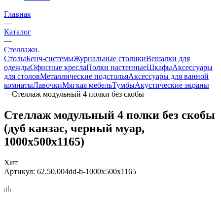
Главная
—
Каталог
—
Стеллажи
Столы
Бенч-системы
Журнальные столики
Вешалки для
одежды
Офисные кресла
Полки настенные
Шкафы
Аксессуары
для столов
Металлические подстолья
Аксессуары для ванной
комнаты
Лавочки
Мягкая мебель
Тумбы
Акустические экраны
—
Стеллаж модульный 4 полки без скобы
Стеллаж модульный 4 полки без скобы
(дуб канзас, черный муар,
1000x500x1165)
Хит
Артикул:
62.50.004dd-b-1000x500x1165