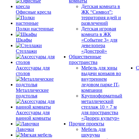
комнаты
Детская комната в
Офисные кресла
ЖК “Символ”:
территория идей и
развлечений
Полки настенные
Детская игровая
комната в ЖК
Шкафы
«Событие 3» для
девелопера
Стеллажи
«Донстрой»
Общественные
пространства
Аксессуары для
Мебель для зоны
С
столов
выдачи коньков во
внутреннем
ледовом парке IT-
Металлические
компании
подстолья
Крупноформатный
металлический
стеллаж 10 × 7 м
Аксессуары для
для пространства
ванной комнаты
«Дворец культур»
Прочие проекты
Лавочки
Мебель для
шоурума