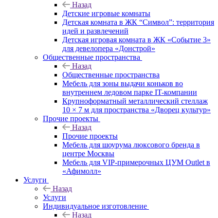
Назад
Детские игровые комнаты
Детская комната в ЖК “Символ”: территория
идей и развлечений
Детская игровая комната в ЖК «Событие 3»
для девелопера «Донстрой»
Общественные пространства
Назад
Общественные пространства
Мебель для зоны выдачи коньков во
внутреннем ледовом парке IT-компании
Крупноформатный металлический стеллаж
10 × 7 м для пространства «Дворец культур»
Прочие проекты
Назад
Прочие проекты
Мебель для шоурума люксового бренда в
центре Москвы
Мебель для VIP-примерочных ЦУМ Outlet в
«Афимолл»
Услуги
Назад
Услуги
Индивидуальное изготовление
Назад