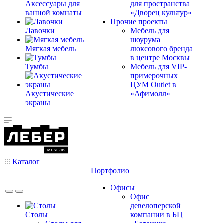
Аксессуары для
для пространства
ванной комнаты
«Дворец культур»
Прочие проекты
Лавочки
Мебель для
шоурума
Мягкая мебель
люксового бренда
в центре Москвы
Тумбы
Мебель для VIP-
примерочных
ЦУМ Outlet в
Акустические
«Афимолл»
экраны
Каталог
Портфолио
Офисы
Офис
девелоперской
Столы
компании в БЦ