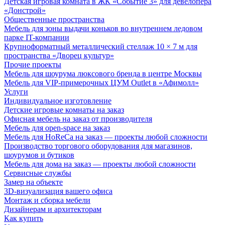
Детская игровая комната в ЖК «Событие 3» для девелопера
«Донстрой»
Общественные пространства
Мебель для зоны выдачи коньков во внутреннем ледовом
парке IT-компании
Крупноформатный металлический стеллаж 10 × 7 м для
пространства «Дворец культур»
Прочие проекты
Мебель для шоурума люксового бренда в центре Москвы
Мебель для VIP-примерочных ЦУМ Outlet в «Афимолл»
Услуги
Индивидуальное изготовление
Детские игровые комнаты на заказ
Офисная мебель на заказ от производителя
Мебель для open-space на заказ
Мебель для HoReCa на заказ — проекты любой сложности
Производство торгового оборудования для магазинов,
шоурумов и бутиков
Мебель для дома на заказ — проекты любой сложности
Сервисные службы
Замер на объекте
3D-визуализация вашего офиса
Монтаж и сборка мебели
Дизайнерам и архитекторам
Как купить