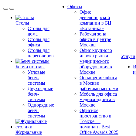
Офисы
Офис
девелоперской
Столы
компании в БЦ
Столы для
«Ботаника»
дома
Рабочая зона
Столы для
офиса в центре
офиса
Москвы
Столы для
Офис крупного
переговоров
игрока рынка
Услуги
медицинского
Бенч-системы
оборудования в
И
Угловые
Москве
и
бенч-
Оснащение офиса
системы
в Москве
Двухрядные
рабочими местами
бенч-
Мебель для офиса
системы
медиахолдинга в
Однорядные
Москве
бенч-
Офисное
системы
пространство в
Томске —
номинант Best
Журнальные
Office Awards 2025