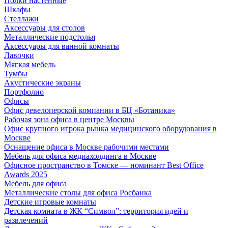
Полки настенные
Шкафы
Стеллажи
Аксессуары для столов
Металлические подстолья
Аксессуары для ванной комнаты
Лавочки
Мягкая мебель
Тумбы
Акустические экраны
Портфолио
Офисы
Офис девелоперской компании в БЦ «Ботаника»
Рабочая зона офиса в центре Москвы
Офис крупного игрока рынка медицинского оборудования в
Москве
Оснащение офиса в Москве рабочими местами
Мебель для офиса медиахолдинга в Москве
Офисное пространство в Томске — номинант Best Office
Awards 2025
Мебель для офиса
Металлические столы для офиса Росбанка
Детские игровые комнаты
Детская комната в ЖК “Символ”: территория идей и
развлечений