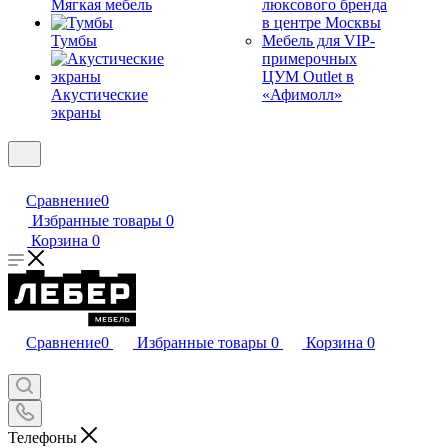
Мягкая мебель
люксового бренда
в центре Москвы
Тумбы
Мебель для VIP-
примерочных
ЦУМ Outlet в
Акустические
«Афимолл»
экраны
Сравнение
0
Избранные товары
0
Корзина
0
Сравнение
0
Избранные товары
0
Корзина
0
Телефоны