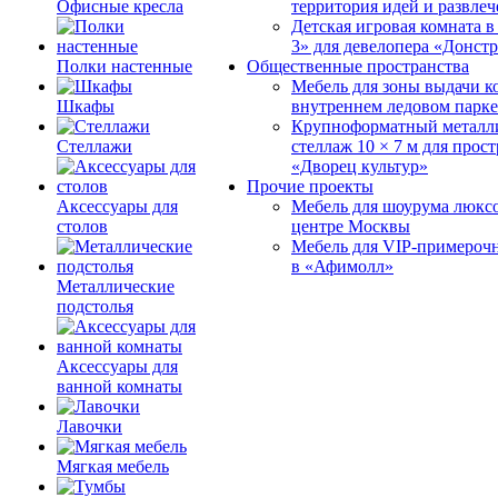
Офисные кресла
территория идей и развле
Детская игровая комната 
3» для девелопера «Донст
Полки настенные
Общественные пространства
Мебель для зоны выдачи к
Шкафы
внутреннем ледовом парке
Крупноформатный металл
Стеллажи
стеллаж 10 × 7 м для прос
«Дворец культур»
Прочие проекты
Аксессуары для
Мебель для шоурума люксо
столов
центре Москвы
Мебель для VIP-примероч
в «Афимолл»
Металлические
подстолья
Аксессуары для
ванной комнаты
Лавочки
Мягкая мебель