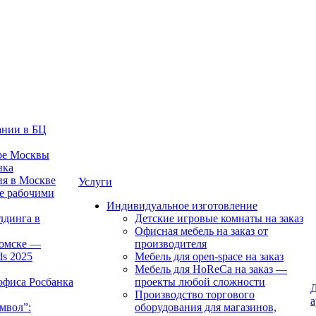
ании в БЦ
тре Москвы
нка
ия в Москве
Услуги
е рабочими
Индивидуальное изготовление
лдинга в
Детские игровые комнаты на заказ
Офисная мебель на заказ от
Томске —
производителя
ds 2025
Мебель для open-space на заказ
Мебель для HoReCa на заказ —
офиса Росбанка
проекты любой сложности
Д
Производство торгового
а
мвол”:
оборудования для магазинов,