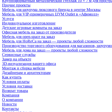
Крупноформатный металлический стеллаж 10 × 7 м для простр
Прочие проекты
Мебель для шоурума люксового бренда в центре Москвы
Мебель для VIP-примерочных ЦУМ Outlet в «Афимолл»
Услуги
Индивидуальное изготовление
Детские игровые комнаты на заказ
Офисная мебель на заказ от производителя
Мебель для open-space на заказ
Мебель для HoReCa на заказ — проекты любой сложности
Производство торгового оборудования для магазинов, шоурумо
Мебель для дома на заказ — проекты любой сложности
Сервисные службы
Замер на объекте
3D-визуализация вашего офиса
Монтаж и сборка мебели
Дизайнерам и архитекторам
Как купить
Условия оплаты
Условия доставки
Возврат товара
Компания
О компании
Новости
Контакты