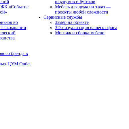
чений
шоурумов и бутиков
в ЖК «Событие
Мебель для дома на заказ —
рой»
проекты любой сложности
Сервисные службы
оньков во
Замер на объекте
 IT-компании
3D-визуализация вашего офиса
ический
Монтаж и сборка мебели
транства
вого бренда в
ных ЦУМ Outlet