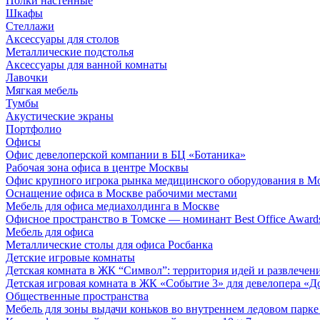
Полки настенные
Шкафы
Стеллажи
Аксессуары для столов
Металлические подстолья
Аксессуары для ванной комнаты
Лавочки
Мягкая мебель
Тумбы
Акустические экраны
Портфолио
Офисы
Офис девелоперской компании в БЦ «Ботаника»
Рабочая зона офиса в центре Москвы
Офис крупного игрока рынка медицинского оборудования в М
Оснащение офиса в Москве рабочими местами
Мебель для офиса медиахолдинга в Москве
Офисное пространство в Томске — номинант Best Office Award
Мебель для офиса
Металлические столы для офиса Росбанка
Детские игровые комнаты
Детская комната в ЖК “Символ”: территория идей и развлечен
Детская игровая комната в ЖК «Событие 3» для девелопера «Д
Общественные пространства
Мебель для зоны выдачи коньков во внутреннем ледовом парке