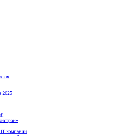
оскве
s 2025
ий
онстрой»
 IT-компании