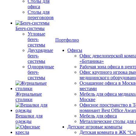
Столы для
офиса
Столы для
переговоров
Бенч-системы
Угловые
бенч-
Портфолио
системы
Двухрядные
Офисы
бенч-
Офис девелоперской комп
системы
«Ботаника»
Однорядные
Рабочая зона офиса в цен
бенч-
Офис крупного игрока ры
системы
медицинского оборудован
Оснащение офиса в Москв
местами
Журнальные
Мебель для офиса медиахо
столики
Москве
Офисное пространство в 
номинант Best Office Awar
Вешалки для
Мебель для офиса
одежды
Металлические столы для 
Детские игровые комнаты
Детская комната в ЖК “Си