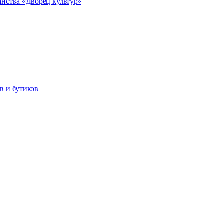
анства «Дворец культур»
в и бутиков