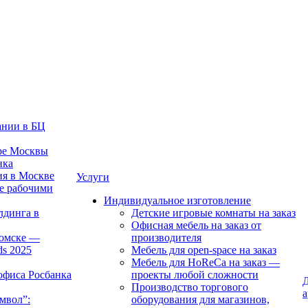
ании в БЦ
тре Москвы
нка
ия в Москве
Услуги
е рабочими
Индивидуальное изготовление
лдинга в
Детские игровые комнаты на заказ
Офисная мебель на заказ от
Томске —
производителя
ds 2025
Мебель для open-space на заказ
Мебель для HoReCa на заказ —
офиса Росбанка
проекты любой сложности
Д
Производство торгового
а
мвол”:
оборудования для магазинов,