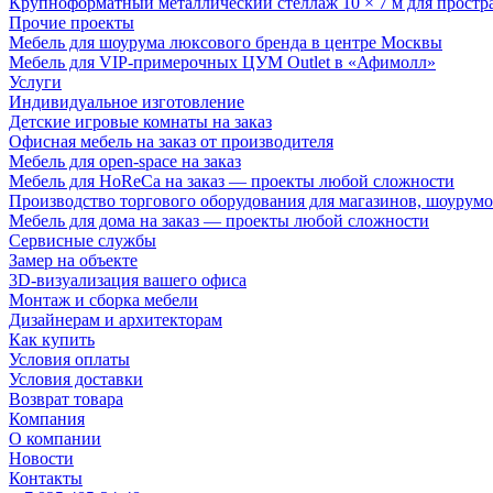
Крупноформатный металлический стеллаж 10 × 7 м для простр
Прочие проекты
Мебель для шоурума люксового бренда в центре Москвы
Мебель для VIP-примерочных ЦУМ Outlet в «Афимолл»
Услуги
Индивидуальное изготовление
Детские игровые комнаты на заказ
Офисная мебель на заказ от производителя
Мебель для open-space на заказ
Мебель для HoReCa на заказ — проекты любой сложности
Производство торгового оборудования для магазинов, шоурумо
Мебель для дома на заказ — проекты любой сложности
Сервисные службы
Замер на объекте
3D-визуализация вашего офиса
Монтаж и сборка мебели
Дизайнерам и архитекторам
Как купить
Условия оплаты
Условия доставки
Возврат товара
Компания
О компании
Новости
Контакты