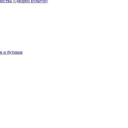
анства «Дворец культур»
в и бутиков