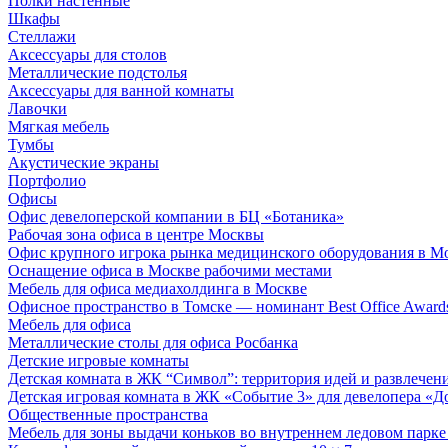
Полки настенные
Шкафы
Стеллажи
Аксессуары для столов
Металлические подстолья
Аксессуары для ванной комнаты
Лавочки
Мягкая мебель
Тумбы
Акустические экраны
Портфолио
Офисы
Офис девелоперской компании в БЦ «Ботаника»
Рабочая зона офиса в центре Москвы
Офис крупного игрока рынка медицинского оборудования в М
Оснащение офиса в Москве рабочими местами
Мебель для офиса медиахолдинга в Москве
Офисное пространство в Томске — номинант Best Office Award
Мебель для офиса
Металлические столы для офиса Росбанка
Детские игровые комнаты
Детская комната в ЖК “Символ”: территория идей и развлечен
Детская игровая комната в ЖК «Событие 3» для девелопера «Д
Общественные пространства
Мебель для зоны выдачи коньков во внутреннем ледовом парке