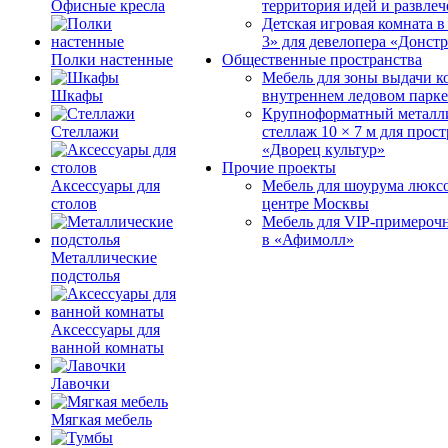
Офисные кресла
территория идей и развле
Детская игровая комната 
3» для девелопера «Донст
Полки настенные
Общественные пространства
Мебель для зоны выдачи к
Шкафы
внутреннем ледовом парке
Крупноформатный металл
Стеллажи
стеллаж 10 × 7 м для прос
«Дворец культур»
Прочие проекты
Аксессуары для
Мебель для шоурума люксо
столов
центре Москвы
Мебель для VIP-примероч
в «Афимолл»
Металлические
подстолья
Аксессуары для
ванной комнаты
Лавочки
Мягкая мебель