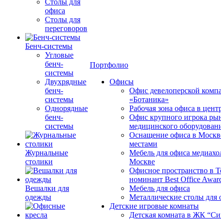
Столы для
офиса
Столы для
переговоров
Бенч-системы
Угловые
бенч-
Портфолио
системы
Двухрядные
Офисы
бенч-
Офис девелоперской комп
системы
«Ботаника»
Однорядные
Рабочая зона офиса в цен
бенч-
Офис крупного игрока ры
системы
медицинского оборудован
Оснащение офиса в Москв
местами
Журнальные
Мебель для офиса медиахо
столики
Москве
Офисное пространство в 
номинант Best Office Awar
Вешалки для
Мебель для офиса
одежды
Металлические столы для 
Детские игровые комнаты
Детская комната в ЖК “Си