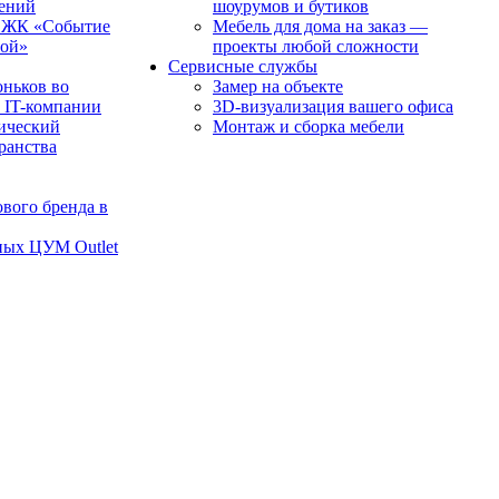
чений
шоурумов и бутиков
в ЖК «Событие
Мебель для дома на заказ —
рой»
проекты любой сложности
Сервисные службы
оньков во
Замер на объекте
 IT-компании
3D-визуализация вашего офиса
ический
Монтаж и сборка мебели
транства
вого бренда в
ных ЦУМ Outlet