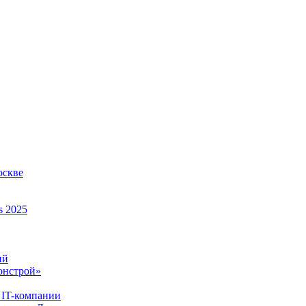
оскве
s 2025
ий
онстрой»
 IT-компании