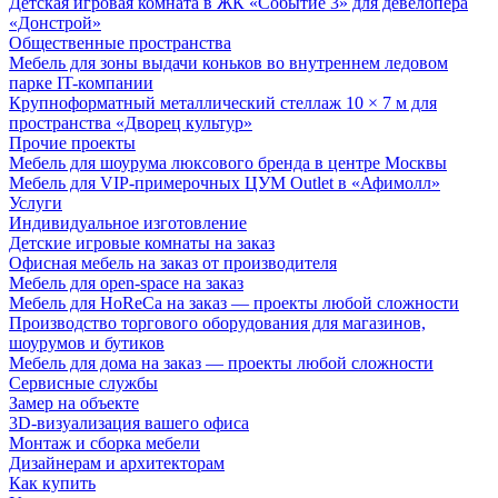
Детская игровая комната в ЖК «Событие 3» для девелопера
«Донстрой»
Общественные пространства
Мебель для зоны выдачи коньков во внутреннем ледовом
парке IT-компании
Крупноформатный металлический стеллаж 10 × 7 м для
пространства «Дворец культур»
Прочие проекты
Мебель для шоурума люксового бренда в центре Москвы
Мебель для VIP-примерочных ЦУМ Outlet в «Афимолл»
Услуги
Индивидуальное изготовление
Детские игровые комнаты на заказ
Офисная мебель на заказ от производителя
Мебель для open-space на заказ
Мебель для HoReCa на заказ — проекты любой сложности
Производство торгового оборудования для магазинов,
шоурумов и бутиков
Мебель для дома на заказ — проекты любой сложности
Сервисные службы
Замер на объекте
3D-визуализация вашего офиса
Монтаж и сборка мебели
Дизайнерам и архитекторам
Как купить