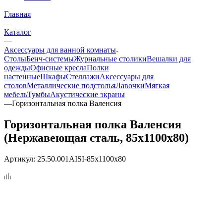
Главная
—
Каталог
—
Аксессуары для ванной комнаты
Столы
Бенч-системы
Журнальные столики
Вешалки для
одежды
Офисные кресла
Полки
настенные
Шкафы
Стеллажи
Аксессуары для
столов
Металлические подстолья
Лавочки
Мягкая
мебель
Тумбы
Акустические экраны
—
Горизонтальная полка Валенсия
Горизонтальная полка Валенсия
(Нержавеющая сталь, 85x1100x80)
Артикул:
25.50.001AISI-85x1100x80