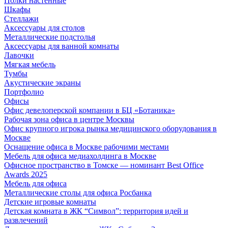
Полки настенные
Шкафы
Стеллажи
Аксессуары для столов
Металлические подстолья
Аксессуары для ванной комнаты
Лавочки
Мягкая мебель
Тумбы
Акустические экраны
Портфолио
Офисы
Офис девелоперской компании в БЦ «Ботаника»
Рабочая зона офиса в центре Москвы
Офис крупного игрока рынка медицинского оборудования в
Москве
Оснащение офиса в Москве рабочими местами
Мебель для офиса медиахолдинга в Москве
Офисное пространство в Томске — номинант Best Office
Awards 2025
Мебель для офиса
Металлические столы для офиса Росбанка
Детские игровые комнаты
Детская комната в ЖК “Символ”: территория идей и
развлечений