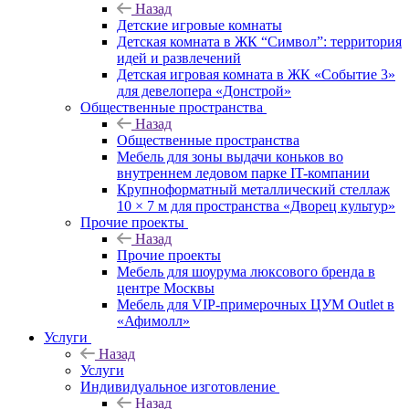
Назад
Детские игровые комнаты
Детская комната в ЖК “Символ”: территория
идей и развлечений
Детская игровая комната в ЖК «Событие 3»
для девелопера «Донстрой»
Общественные пространства
Назад
Общественные пространства
Мебель для зоны выдачи коньков во
внутреннем ледовом парке IT-компании
Крупноформатный металлический стеллаж
10 × 7 м для пространства «Дворец культур»
Прочие проекты
Назад
Прочие проекты
Мебель для шоурума люксового бренда в
центре Москвы
Мебель для VIP-примерочных ЦУМ Outlet в
«Афимолл»
Услуги
Назад
Услуги
Индивидуальное изготовление
Назад