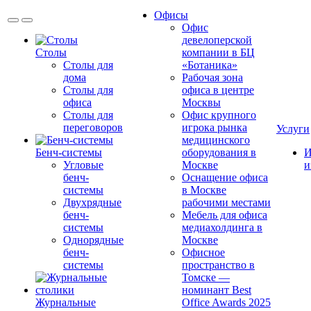
Офисы
Офис
девелоперской
Столы
компании в БЦ
Столы для
«Ботаника»
дома
Рабочая зона
Столы для
офиса в центре
офиса
Москвы
Столы для
Офис крупного
переговоров
игрока рынка
Услуги
медицинского
Бенч-системы
оборудования в
И
Угловые
Москве
и
бенч-
Оснащение офиса
системы
в Москве
Двухрядные
рабочими местами
бенч-
Мебель для офиса
системы
медиахолдинга в
Однорядные
Москве
бенч-
Офисное
системы
пространство в
Томске —
номинант Best
Журнальные
Office Awards 2025