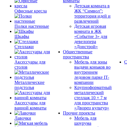
комнаты
Детская комната в
Офисные кресла
ЖК “Символ”:
территория идей и
развлечений
Полки настенные
Детская игровая
комната в ЖК
Шкафы
«Событие 3» для
девелопера
Стеллажи
«Донстрой»
Общественные
пространства
Аксессуары для
Мебель для зоны
С
столов
выдачи коньков во
внутреннем
ледовом парке IT-
Металлические
компании
подстолья
Крупноформатный
металлический
стеллаж 10 × 7 м
Аксессуары для
для пространства
ванной комнаты
«Дворец культур»
Прочие проекты
Лавочки
Мебель для
шоурума