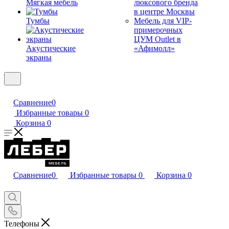
Мягкая мебель
люксового бренда
в центре Москвы
Тумбы
Мебель для VIP-
примерочных
ЦУМ Outlet в
Акустические
«Афимолл»
экраны
Сравнение
0
Избранные товары
0
Корзина
0
Сравнение
0
Избранные товары
0
Корзина
0
Телефоны