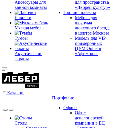
Аксессуары для
для пространства
ванной комнаты
«Дворец культур»
Прочие проекты
Лавочки
Мебель для
шоурума
Мягкая мебель
люксового бренда
в центре Москвы
Тумбы
Мебель для VIP-
примерочных
ЦУМ Outlet в
Акустические
«Афимолл»
экраны
Каталог
Портфолио
Офисы
Офис
девелоперской
Столы
компании в БЦ