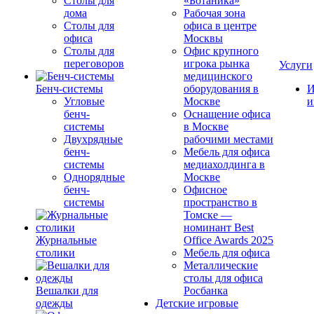
Столы для
«Ботаника»
дома
Рабочая зона
Столы для
офиса в центре
офиса
Москвы
Столы для
Офис крупного
переговоров
игрока рынка
Услуги
медицинского
Бенч-системы
оборудования в
И
Угловые
Москве
и
бенч-
Оснащение офиса
системы
в Москве
Двухрядные
рабочими местами
бенч-
Мебель для офиса
системы
медиахолдинга в
Однорядные
Москве
бенч-
Офисное
системы
пространство в
Томске —
номинант Best
Журнальные
Office Awards 2025
столики
Мебель для офиса
Металлические
столы для офиса
Вешалки для
Росбанка
одежды
Детские игровые