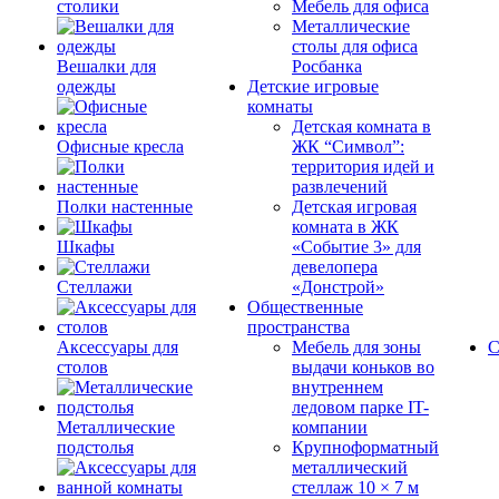
столики
Мебель для офиса
Металлические
столы для офиса
Вешалки для
Росбанка
одежды
Детские игровые
комнаты
Детская комната в
Офисные кресла
ЖК “Символ”:
территория идей и
развлечений
Полки настенные
Детская игровая
комната в ЖК
Шкафы
«Событие 3» для
девелопера
Стеллажи
«Донстрой»
Общественные
пространства
Аксессуары для
Мебель для зоны
С
столов
выдачи коньков во
внутреннем
ледовом парке IT-
Металлические
компании
подстолья
Крупноформатный
металлический
стеллаж 10 × 7 м