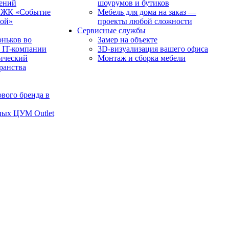
чений
шоурумов и бутиков
в ЖК «Событие
Мебель для дома на заказ —
рой»
проекты любой сложности
Сервисные службы
оньков во
Замер на объекте
 IT-компании
3D-визуализация вашего офиса
ический
Монтаж и сборка мебели
транства
вого бренда в
ных ЦУМ Outlet