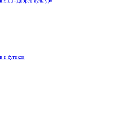
анства «Дворец культур»
в и бутиков