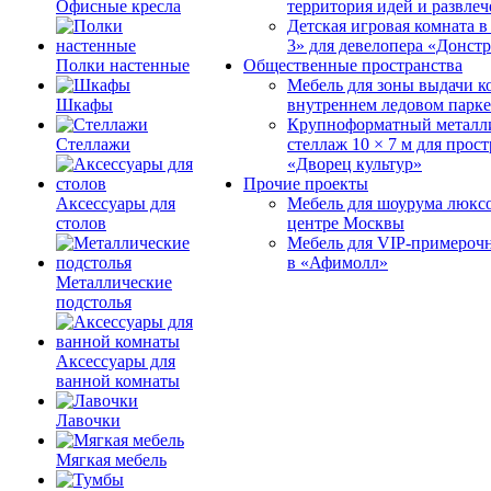
Офисные кресла
территория идей и развле
Детская игровая комната 
3» для девелопера «Донст
Полки настенные
Общественные пространства
Мебель для зоны выдачи к
Шкафы
внутреннем ледовом парке
Крупноформатный металл
Стеллажи
стеллаж 10 × 7 м для прос
«Дворец культур»
Прочие проекты
Аксессуары для
Мебель для шоурума люксо
столов
центре Москвы
Мебель для VIP-примероч
в «Афимолл»
Металлические
подстолья
Аксессуары для
ванной комнаты
Лавочки
Мягкая мебель