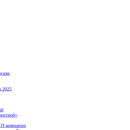
оскве
s 2025
ий
онстрой»
 IT-компании