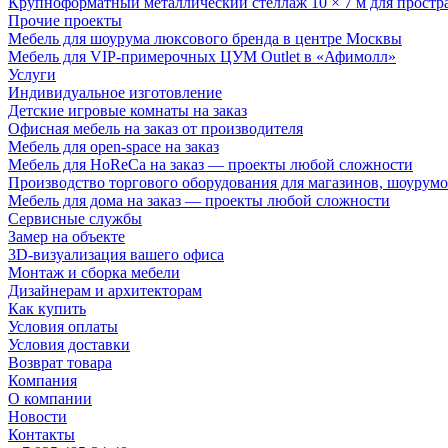
Крупноформатный металлический стеллаж 10 × 7 м для простр
Прочие проекты
Мебель для шоурума люксового бренда в центре Москвы
Мебель для VIP-примерочных ЦУМ Outlet в «Афимолл»
Услуги
Индивидуальное изготовление
Детские игровые комнаты на заказ
Офисная мебель на заказ от производителя
Мебель для open-space на заказ
Мебель для HoReCa на заказ — проекты любой сложности
Производство торгового оборудования для магазинов, шоурумо
Мебель для дома на заказ — проекты любой сложности
Сервисные службы
Замер на объекте
3D-визуализация вашего офиса
Монтаж и сборка мебели
Дизайнерам и архитекторам
Как купить
Условия оплаты
Условия доставки
Возврат товара
Компания
О компании
Новости
Контакты