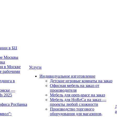
ании в БЦ
тре Москвы
нка
ия в Москве
Услуги
е рабочими
Индивидуальное изготовление
лдинга в
Детские игровые комнаты на заказ
Офисная мебель на заказ от
Томске —
производителя
ds 2025
Мебель для open-space на заказ
Мебель для HoReCa на заказ —
офиса Росбанка
проекты любой сложности
Д
Производство торгового
а
мвол”:
оборудования для магазинов,