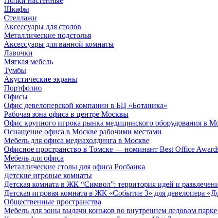
Полки настенные
Шкафы
Стеллажи
Аксессуары для столов
Металлические подстолья
Аксессуары для ванной комнаты
Лавочки
Мягкая мебель
Тумбы
Акустические экраны
Портфолио
Офисы
Офис девелоперской компании в БЦ «Ботаника»
Рабочая зона офиса в центре Москвы
Офис крупного игрока рынка медицинского оборудования в М
Оснащение офиса в Москве рабочими местами
Мебель для офиса медиахолдинга в Москве
Офисное пространство в Томске — номинант Best Office Award
Мебель для офиса
Металлические столы для офиса Росбанка
Детские игровые комнаты
Детская комната в ЖК “Символ”: территория идей и развлечен
Детская игровая комната в ЖК «Событие 3» для девелопера «Д
Общественные пространства
Мебель для зоны выдачи коньков во внутреннем ледовом парке