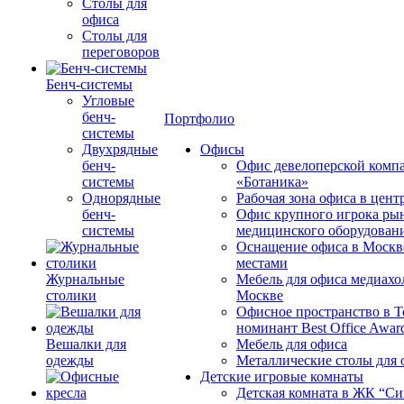
Столы для
офиса
Столы для
переговоров
Бенч-системы
Угловые
бенч-
Портфолио
системы
Двухрядные
Офисы
бенч-
Офис девелоперской комп
системы
«Ботаника»
Однорядные
Рабочая зона офиса в цен
бенч-
Офис крупного игрока ры
системы
медицинского оборудован
Оснащение офиса в Москв
местами
Журнальные
Мебель для офиса медиахо
столики
Москве
Офисное пространство в 
номинант Best Office Awar
Вешалки для
Мебель для офиса
одежды
Металлические столы для 
Детские игровые комнаты
Детская комната в ЖК “Си