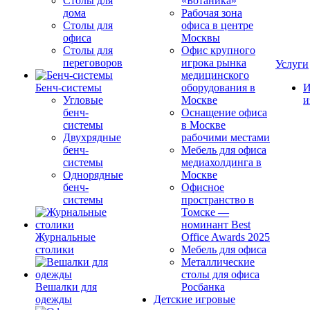
Столы для
«Ботаника»
дома
Рабочая зона
Столы для
офиса в центре
офиса
Москвы
Столы для
Офис крупного
переговоров
игрока рынка
Услуги
медицинского
Бенч-системы
оборудования в
И
Угловые
Москве
и
бенч-
Оснащение офиса
системы
в Москве
Двухрядные
рабочими местами
бенч-
Мебель для офиса
системы
медиахолдинга в
Однорядные
Москве
бенч-
Офисное
системы
пространство в
Томске —
номинант Best
Журнальные
Office Awards 2025
столики
Мебель для офиса
Металлические
столы для офиса
Вешалки для
Росбанка
одежды
Детские игровые