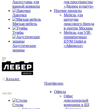
Аксессуары для
для пространства
ванной комнаты
«Дворец культур»
Прочие проекты
Лавочки
Мебель для
шоурума
Мягкая мебель
люксового бренда
в центре Москвы
Тумбы
Мебель для VIP-
примерочных
ЦУМ Outlet в
Акустические
«Афимолл»
экраны
Каталог
Портфолио
Офисы
Офис
девелоперской
Столы
компании в БЦ