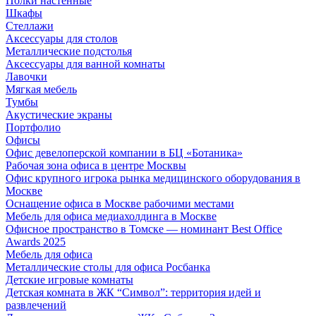
Полки настенные
Шкафы
Стеллажи
Аксессуары для столов
Металлические подстолья
Аксессуары для ванной комнаты
Лавочки
Мягкая мебель
Тумбы
Акустические экраны
Портфолио
Офисы
Офис девелоперской компании в БЦ «Ботаника»
Рабочая зона офиса в центре Москвы
Офис крупного игрока рынка медицинского оборудования в
Москве
Оснащение офиса в Москве рабочими местами
Мебель для офиса медиахолдинга в Москве
Офисное пространство в Томске — номинант Best Office
Awards 2025
Мебель для офиса
Металлические столы для офиса Росбанка
Детские игровые комнаты
Детская комната в ЖК “Символ”: территория идей и
развлечений