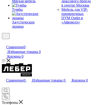
Мягкая мебель
люксового бренда
в центре Москвы
Тумбы
Мебель для VIP-
примерочных
ЦУМ Outlet в
Акустические
«Афимолл»
экраны
Сравнение
0
Избранные товары
0
Корзина
0
Сравнение
0
Избранные товары
0
Корзина
0
Телефоны