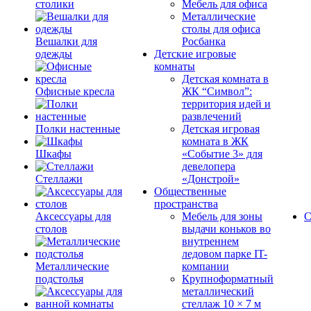
столики
Мебель для офиса
Металлические
столы для офиса
Вешалки для
Росбанка
одежды
Детские игровые
комнаты
Детская комната в
Офисные кресла
ЖК “Символ”:
территория идей и
развлечений
Полки настенные
Детская игровая
комната в ЖК
Шкафы
«Событие 3» для
девелопера
Стеллажи
«Донстрой»
Общественные
пространства
Аксессуары для
Мебель для зоны
С
столов
выдачи коньков во
внутреннем
ледовом парке IT-
Металлические
компании
подстолья
Крупноформатный
металлический
стеллаж 10 × 7 м