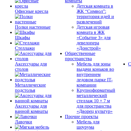
комнаты
Детская комната в
Офисные кресла
ЖК “Символ”:
территория идей и
развлечений
Полки настенные
Детская игровая
комната в ЖК
Шкафы
«Событие 3» для
девелопера
Стеллажи
«Донстрой»
Общественные
пространства
Аксессуары для
Мебель для зоны
С
столов
выдачи коньков во
внутреннем
ледовом парке IT-
Металлические
компании
подстолья
Крупноформатный
металлический
стеллаж 10 × 7 м
Аксессуары для
для пространства
ванной комнаты
«Дворец культур»
Прочие проекты
Лавочки
Мебель для
шоурума