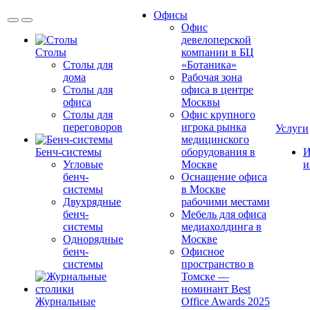
Офисы
Офис
девелоперской
Столы
компании в БЦ
Столы для
«Ботаника»
дома
Рабочая зона
Столы для
офиса в центре
офиса
Москвы
Столы для
Офис крупного
переговоров
игрока рынка
Услуги
медицинского
Бенч-системы
оборудования в
И
Угловые
Москве
и
бенч-
Оснащение офиса
системы
в Москве
Двухрядные
рабочими местами
бенч-
Мебель для офиса
системы
медиахолдинга в
Однорядные
Москве
бенч-
Офисное
системы
пространство в
Томске —
номинант Best
Журнальные
Office Awards 2025