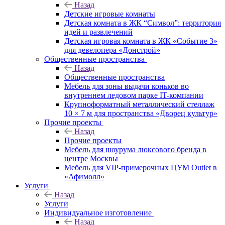
Назад
Детские игровые комнаты
Детская комната в ЖК “Символ”: территория
идей и развлечений
Детская игровая комната в ЖК «Событие 3»
для девелопера «Донстрой»
Общественные пространства
Назад
Общественные пространства
Мебель для зоны выдачи коньков во
внутреннем ледовом парке IT-компании
Крупноформатный металлический стеллаж
10 × 7 м для пространства «Дворец культур»
Прочие проекты
Назад
Прочие проекты
Мебель для шоурума люксового бренда в
центре Москвы
Мебель для VIP-примерочных ЦУМ Outlet в
«Афимолл»
Услуги
Назад
Услуги
Индивидуальное изготовление
Назад