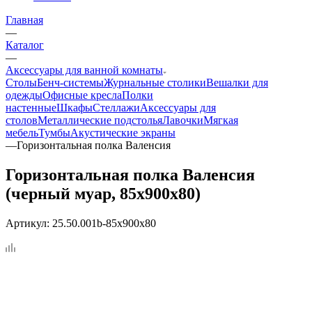
Главная
—
Каталог
—
Аксессуары для ванной комнаты
Столы
Бенч-системы
Журнальные столики
Вешалки для
одежды
Офисные кресла
Полки
настенные
Шкафы
Стеллажи
Аксессуары для
столов
Металлические подстолья
Лавочки
Мягкая
мебель
Тумбы
Акустические экраны
—
Горизонтальная полка Валенсия
Горизонтальная полка Валенсия
(черный муар, 85x900x80)
Артикул:
25.50.001b-85x900x80