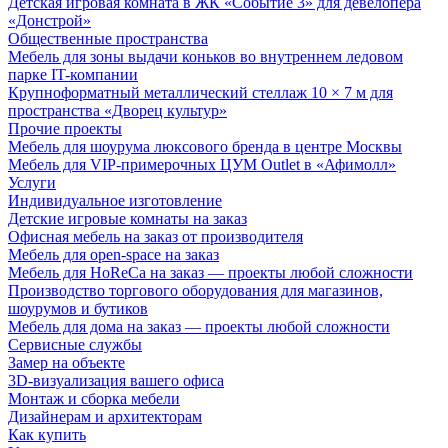
Детская игровая комната в ЖК «Событие 3» для девелопера
«Донстрой»
Общественные пространства
Мебель для зоны выдачи коньков во внутреннем ледовом
парке IT-компании
Крупноформатный металлический стеллаж 10 × 7 м для
пространства «Дворец культур»
Прочие проекты
Мебель для шоурума люксового бренда в центре Москвы
Мебель для VIP-примерочных ЦУМ Outlet в «Афимолл»
Услуги
Индивидуальное изготовление
Детские игровые комнаты на заказ
Офисная мебель на заказ от производителя
Мебель для open-space на заказ
Мебель для HoReCa на заказ — проекты любой сложности
Производство торгового оборудования для магазинов,
шоурумов и бутиков
Мебель для дома на заказ — проекты любой сложности
Сервисные службы
Замер на объекте
3D-визуализация вашего офиса
Монтаж и сборка мебели
Дизайнерам и архитекторам
Как купить