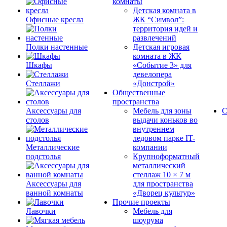
комнаты
Детская комната в
Офисные кресла
ЖК “Символ”:
территория идей и
развлечений
Полки настенные
Детская игровая
комната в ЖК
Шкафы
«Событие 3» для
девелопера
Стеллажи
«Донстрой»
Общественные
пространства
Аксессуары для
Мебель для зоны
С
столов
выдачи коньков во
внутреннем
ледовом парке IT-
Металлические
компании
подстолья
Крупноформатный
металлический
стеллаж 10 × 7 м
Аксессуары для
для пространства
ванной комнаты
«Дворец культур»
Прочие проекты
Лавочки
Мебель для
шоурума