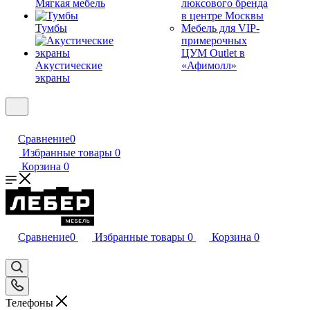
Мягкая мебель
люксового бренда
в центре Москвы
Тумбы
Мебель для VIP-
примерочных
ЦУМ Outlet в
Акустические
«Афимолл»
экраны
Сравнение
0
Избранные товары
0
Корзина
0
Сравнение
0
Избранные товары
0
Корзина
0
Телефоны