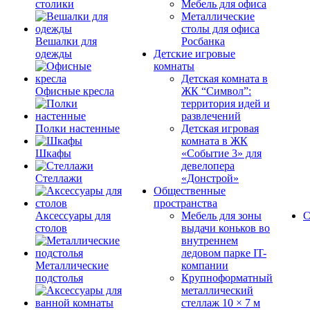
столики
Мебель для офиса
Металлические
столы для офиса
Вешалки для
Росбанка
одежды
Детские игровые
комнаты
Детская комната в
Офисные кресла
ЖК “Символ”:
территория идей и
развлечений
Полки настенные
Детская игровая
комната в ЖК
Шкафы
«Событие 3» для
девелопера
Стеллажи
«Донстрой»
Общественные
пространства
Аксессуары для
Мебель для зоны
С
столов
выдачи коньков во
внутреннем
ледовом парке IT-
Металлические
компании
подстолья
Крупноформатный
металлический
стеллаж 10 × 7 м