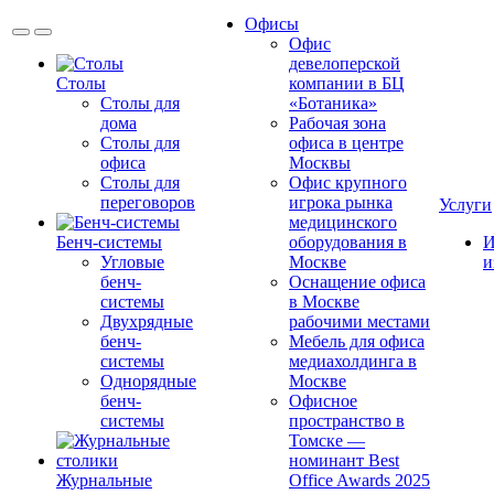
Офисы
Офис
девелоперской
Столы
компании в БЦ
Столы для
«Ботаника»
дома
Рабочая зона
Столы для
офиса в центре
офиса
Москвы
Столы для
Офис крупного
переговоров
игрока рынка
Услуги
медицинского
Бенч-системы
оборудования в
И
Угловые
Москве
и
бенч-
Оснащение офиса
системы
в Москве
Двухрядные
рабочими местами
бенч-
Мебель для офиса
системы
медиахолдинга в
Однорядные
Москве
бенч-
Офисное
системы
пространство в
Томске —
номинант Best
Журнальные
Office Awards 2025