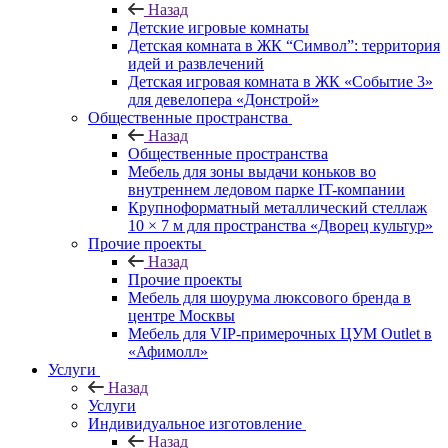
Назад
Детские игровые комнаты
Детская комната в ЖК “Символ”: территория
идей и развлечений
Детская игровая комната в ЖК «Событие 3»
для девелопера «Донстрой»
Общественные пространства
Назад
Общественные пространства
Мебель для зоны выдачи коньков во
внутреннем ледовом парке IT-компании
Крупноформатный металлический стеллаж
10 × 7 м для пространства «Дворец культур»
Прочие проекты
Назад
Прочие проекты
Мебель для шоурума люксового бренда в
центре Москвы
Мебель для VIP-примерочных ЦУМ Outlet в
«Афимолл»
Услуги
Назад
Услуги
Индивидуальное изготовление
Назад