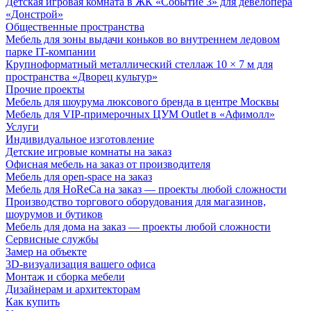
Детская игровая комната в ЖК «Событие 3» для девелопера
«Донстрой»
Общественные пространства
Мебель для зоны выдачи коньков во внутреннем ледовом
парке IT-компании
Крупноформатный металлический стеллаж 10 × 7 м для
пространства «Дворец культур»
Прочие проекты
Мебель для шоурума люксового бренда в центре Москвы
Мебель для VIP-примерочных ЦУМ Outlet в «Афимолл»
Услуги
Индивидуальное изготовление
Детские игровые комнаты на заказ
Офисная мебель на заказ от производителя
Мебель для open-space на заказ
Мебель для HoReCa на заказ — проекты любой сложности
Производство торгового оборудования для магазинов,
шоурумов и бутиков
Мебель для дома на заказ — проекты любой сложности
Сервисные службы
Замер на объекте
3D-визуализация вашего офиса
Монтаж и сборка мебели
Дизайнерам и архитекторам
Как купить