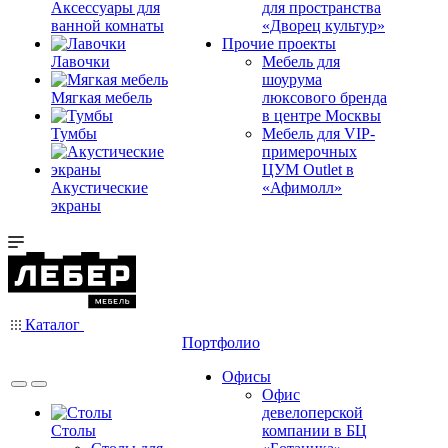
Аксессуары для
для пространства
ванной комнаты
«Дворец культур»
Прочие проекты
Лавочки
Мебель для
шоурума
Мягкая мебель
люксового бренда
в центре Москвы
Тумбы
Мебель для VIP-
примерочных
ЦУМ Outlet в
Акустические
«Афимолл»
экраны
Каталог
Портфолио
Офисы
Офис
девелоперской
Столы
компании в БЦ