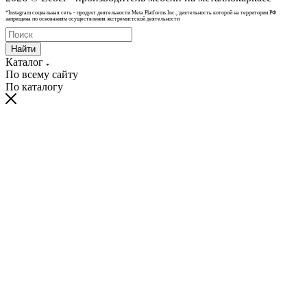
*Instagram cоциальная сеть - продукт деятельности Meta Platforms Inc., деятельность которой на территории РФ
запрещена по основаниям осуществления экстремистской деятельности
Найти
Каталог
По всему сайту
По каталогу