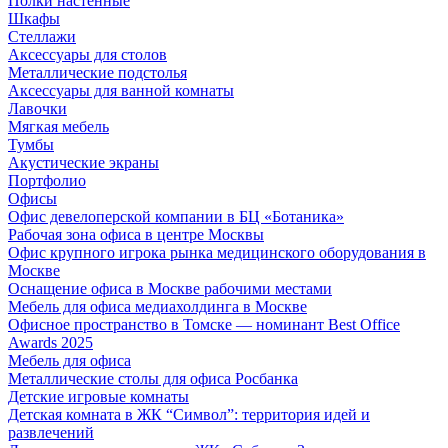
Полки настенные
Шкафы
Стеллажи
Аксессуары для столов
Металлические подстолья
Аксессуары для ванной комнаты
Лавочки
Мягкая мебель
Тумбы
Акустические экраны
Портфолио
Офисы
Офис девелоперской компании в БЦ «Ботаника»
Рабочая зона офиса в центре Москвы
Офис крупного игрока рынка медицинского оборудования в
Москве
Оснащение офиса в Москве рабочими местами
Мебель для офиса медиахолдинга в Москве
Офисное пространство в Томске — номинант Best Office
Awards 2025
Мебель для офиса
Металлические столы для офиса Росбанка
Детские игровые комнаты
Детская комната в ЖК “Символ”: территория идей и
развлечений