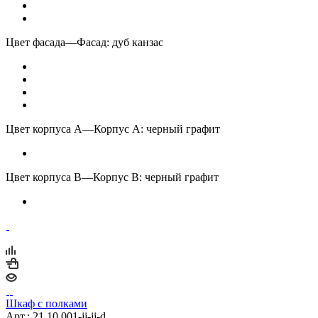
Цвет фасада
—
Фасад: дуб канзас
Цвет корпуса А
—
Корпус А: черный графит
Цвет корпуса В
—
Корпус В: черный графит
Шкаф с полками
Арт.: 21.10.001-jj-jj-d