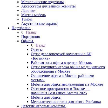
Металлические подстолья
Аксессуары для ванной комнаты
Лавочки
Мягкая мебель
Тумбы
Акустические экраны
Портфолио
Назад
Портфолио
Офисы
Назад
Офисы
Офис девелоперской компании в БЦ
«Ботаника»
Рабочая зона офиса в центре Москвы
Офис крупного игрока рынка медицинского
оборудования в Москве
Оснащение офиса в Москве рабочими
местами
Мебель для офиса медиахолдинга в Москве
Офисное пространство в Томске —
номинант Best Office Awards 2025
Мебель для офиса
Металлические столы для офиса Росбанка
Детские игровые комнаты