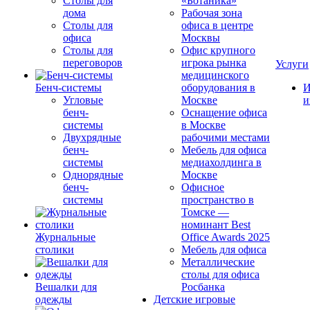
Столы для
«Ботаника»
дома
Рабочая зона
Столы для
офиса в центре
офиса
Москвы
Столы для
Офис крупного
переговоров
игрока рынка
Услуги
медицинского
Бенч-системы
оборудования в
И
Угловые
Москве
и
бенч-
Оснащение офиса
системы
в Москве
Двухрядные
рабочими местами
бенч-
Мебель для офиса
системы
медиахолдинга в
Однорядные
Москве
бенч-
Офисное
системы
пространство в
Томске —
номинант Best
Журнальные
Office Awards 2025
столики
Мебель для офиса
Металлические
столы для офиса
Вешалки для
Росбанка
одежды
Детские игровые