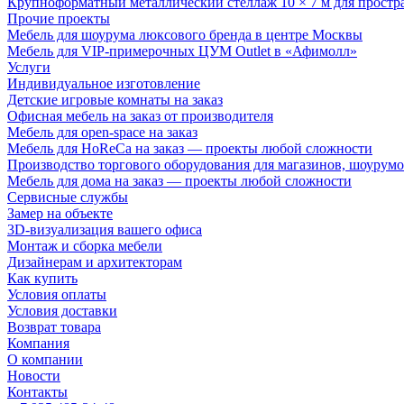
Крупноформатный металлический стеллаж 10 × 7 м для простр
Прочие проекты
Мебель для шоурума люксового бренда в центре Москвы
Мебель для VIP-примерочных ЦУМ Outlet в «Афимолл»
Услуги
Индивидуальное изготовление
Детские игровые комнаты на заказ
Офисная мебель на заказ от производителя
Мебель для open-space на заказ
Мебель для HoReCa на заказ — проекты любой сложности
Производство торгового оборудования для магазинов, шоурумо
Мебель для дома на заказ — проекты любой сложности
Сервисные службы
Замер на объекте
3D-визуализация вашего офиса
Монтаж и сборка мебели
Дизайнерам и архитекторам
Как купить
Условия оплаты
Условия доставки
Возврат товара
Компания
О компании
Новости
Контакты