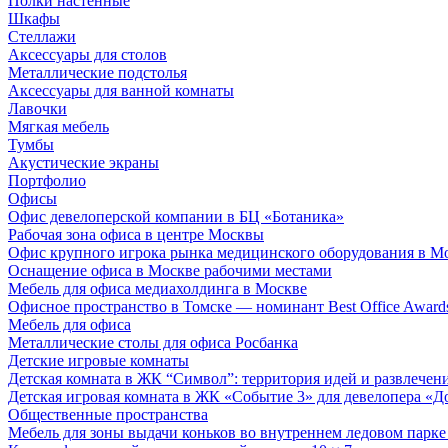
Полки настенные
Шкафы
Стеллажи
Аксессуары для столов
Металлические подстолья
Аксессуары для ванной комнаты
Лавочки
Мягкая мебель
Тумбы
Акустические экраны
Портфолио
Офисы
Офис девелоперской компании в БЦ «Ботаника»
Рабочая зона офиса в центре Москвы
Офис крупного игрока рынка медицинского оборудования в М
Оснащение офиса в Москве рабочими местами
Мебель для офиса медиахолдинга в Москве
Офисное пространство в Томске — номинант Best Office Award
Мебель для офиса
Металлические столы для офиса Росбанка
Детские игровые комнаты
Детская комната в ЖК “Символ”: территория идей и развлечен
Детская игровая комната в ЖК «Событие 3» для девелопера «Д
Общественные пространства
Мебель для зоны выдачи коньков во внутреннем ледовом парке