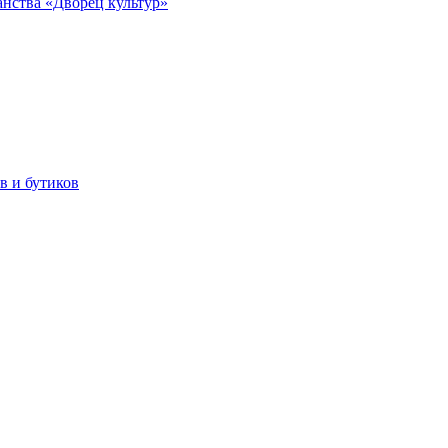
анства «Дворец культур»
в и бутиков