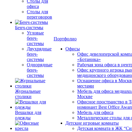
Столы для
офиса
Столы для
переговоров
Бенч-системы
Угловые
бенч-
Портфолио
системы
Двухрядные
Офисы
бенч-
Офис девелоперской комп
системы
«Ботаника»
Однорядные
Рабочая зона офиса в цен
бенч-
Офис крупного игрока ры
системы
медицинского оборудован
Оснащение офиса в Москв
местами
Журнальные
Мебель для офиса медиахо
столики
Москве
Офисное пространство в 
номинант Best Office Awar
Вешалки для
Мебель для офиса
одежды
Металлические столы для 
Детские игровые комнаты
Детская комната в ЖК “Си