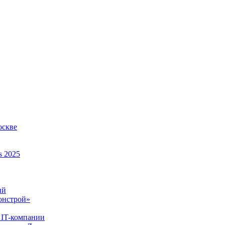
оскве
s 2025
ий
онстрой»
 IT-компании