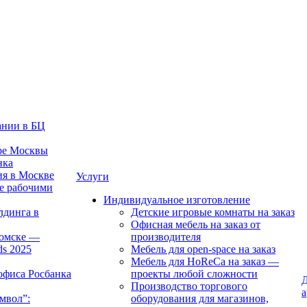
ании в БЦ
тре Москвы
нка
ия в Москве
Услуги
е рабочими
Индивидуальное изготовление
лдинга в
Детские игровые комнаты на заказ
Офисная мебель на заказ от
Томске —
производителя
ds 2025
Мебель для open-space на заказ
Мебель для HoReCa на заказ —
офиса Росбанка
проекты любой сложности
Д
Производство торгового
а
мвол”:
оборудования для магазинов,