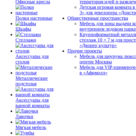
Офисные кресла
территория идей и развле
Детская игровая комната 
3» для девелопера «Донст
Полки настенные
Общественные пространства
Мебель для зоны выдачи к
Шкафы
внутреннем ледовом парке
Крупноформатный металл
Стеллажи
стеллаж 10 × 7 м для прос
«Дворец культур»
Прочие проекты
Аксессуары для
Мебель для шоурума люксо
столов
центре Москвы
Мебель для VIP-примероч
в «Афимолл»
Металлические
подстолья
Аксессуары для
ванной комнаты
Лавочки
Мягкая мебель