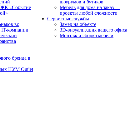
чений
шоурумов и бутиков
в ЖК «Событие
Мебель для дома на заказ —
рой»
проекты любой сложности
Сервисные службы
оньков во
Замер на объекте
 IT-компании
3D-визуализация вашего офиса
ический
Монтаж и сборка мебели
транства
вого бренда в
ных ЦУМ Outlet