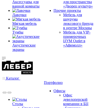
Аксессуары для
для пространства
ванной комнаты
«Дворец культур»
Прочие проекты
Лавочки
Мебель для
шоурума
Мягкая мебель
люксового бренда
в центре Москвы
Тумбы
Мебель для VIP-
примерочных
ЦУМ Outlet в
Акустические
«Афимолл»
экраны
Каталог
Портфолио
Офисы
Офис
девелоперской
Столы
компании в БЦ