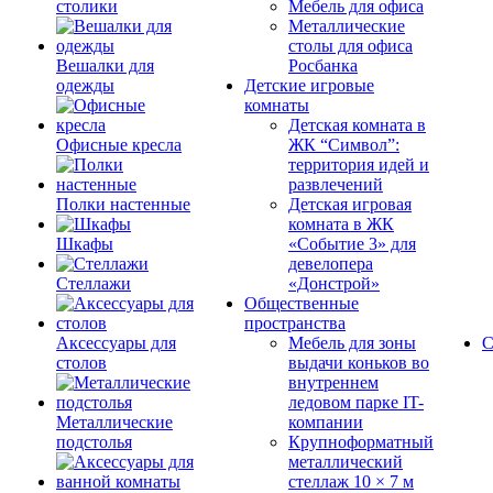
столики
Мебель для офиса
Металлические
столы для офиса
Вешалки для
Росбанка
одежды
Детские игровые
комнаты
Детская комната в
Офисные кресла
ЖК “Символ”:
территория идей и
развлечений
Полки настенные
Детская игровая
комната в ЖК
Шкафы
«Событие 3» для
девелопера
Стеллажи
«Донстрой»
Общественные
пространства
Аксессуары для
Мебель для зоны
С
столов
выдачи коньков во
внутреннем
ледовом парке IT-
Металлические
компании
подстолья
Крупноформатный
металлический
стеллаж 10 × 7 м