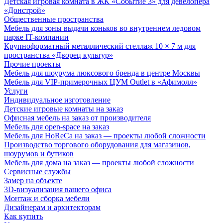
Детская игровая комната в ЖК «Событие 3» для девелопера
«Донстрой»
Общественные пространства
Мебель для зоны выдачи коньков во внутреннем ледовом
парке IT-компании
Крупноформатный металлический стеллаж 10 × 7 м для
пространства «Дворец культур»
Прочие проекты
Мебель для шоурума люксового бренда в центре Москвы
Мебель для VIP-примерочных ЦУМ Outlet в «Афимолл»
Услуги
Индивидуальное изготовление
Детские игровые комнаты на заказ
Офисная мебель на заказ от производителя
Мебель для open-space на заказ
Мебель для HoReCa на заказ — проекты любой сложности
Производство торгового оборудования для магазинов,
шоурумов и бутиков
Мебель для дома на заказ — проекты любой сложности
Сервисные службы
Замер на объекте
3D-визуализация вашего офиса
Монтаж и сборка мебели
Дизайнерам и архитекторам
Как купить