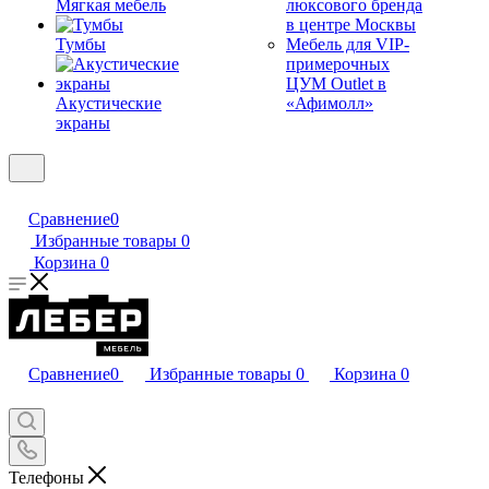
Мягкая мебель
люксового бренда
в центре Москвы
Тумбы
Мебель для VIP-
примерочных
ЦУМ Outlet в
Акустические
«Афимолл»
экраны
Сравнение
0
Избранные товары
0
Корзина
0
Сравнение
0
Избранные товары
0
Корзина
0
Телефоны