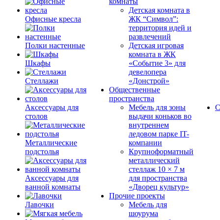
комнаты
Детская комната в
Офисные кресла
ЖК “Символ”:
территория идей и
развлечений
Полки настенные
Детская игровая
комната в ЖК
Шкафы
«Событие 3» для
девелопера
Стеллажи
«Донстрой»
Общественные
пространства
Аксессуары для
Мебель для зоны
С
столов
выдачи коньков во
внутреннем
ледовом парке IT-
Металлические
компании
подстолья
Крупноформатный
металлический
стеллаж 10 × 7 м
Аксессуары для
для пространства
ванной комнаты
«Дворец культур»
Прочие проекты
Лавочки
Мебель для
шоурума