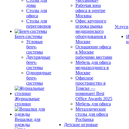
Столы для
«Ботаника»
дома
Рабочая зона
Столы для
офиса в центре
офиса
Москвы
Столы для
Офис крупного
переговоров
игрока рынка
Услуги
медицинского
Бенч-системы
оборудования в
И
Угловые
Москве
и
бенч-
Оснащение офиса
системы
в Москве
Двухрядные
рабочими местами
бенч-
Мебель для офиса
системы
медиахолдинга в
Однорядные
Москве
бенч-
Офисное
системы
пространство в
Томске —
номинант Best
Журнальные
Office Awards 2025
столики
Мебель для офиса
Металлические
столы для офиса
Вешалки для
Росбанка
одежды
Детские игровые