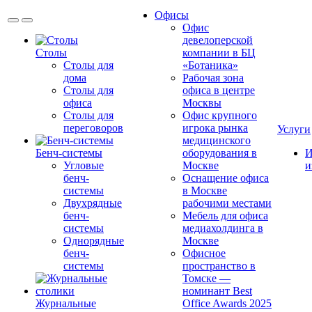
Офисы
Офис
девелоперской
Столы
компании в БЦ
Столы для
«Ботаника»
дома
Рабочая зона
Столы для
офиса в центре
офиса
Москвы
Столы для
Офис крупного
переговоров
игрока рынка
Услуги
медицинского
Бенч-системы
оборудования в
И
Угловые
Москве
и
бенч-
Оснащение офиса
системы
в Москве
Двухрядные
рабочими местами
бенч-
Мебель для офиса
системы
медиахолдинга в
Однорядные
Москве
бенч-
Офисное
системы
пространство в
Томске —
номинант Best
Журнальные
Office Awards 2025