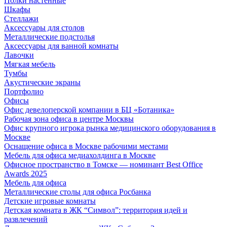
Полки настенные
Шкафы
Стеллажи
Аксессуары для столов
Металлические подстолья
Аксессуары для ванной комнаты
Лавочки
Мягкая мебель
Тумбы
Акустические экраны
Портфолио
Офисы
Офис девелоперской компании в БЦ «Ботаника»
Рабочая зона офиса в центре Москвы
Офис крупного игрока рынка медицинского оборудования в
Москве
Оснащение офиса в Москве рабочими местами
Мебель для офиса медиахолдинга в Москве
Офисное пространство в Томске — номинант Best Office
Awards 2025
Мебель для офиса
Металлические столы для офиса Росбанка
Детские игровые комнаты
Детская комната в ЖК “Символ”: территория идей и
развлечений