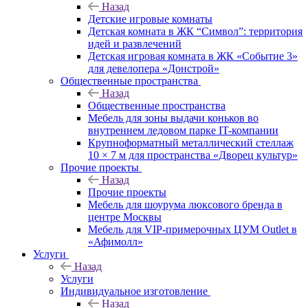
Назад
Детские игровые комнаты
Детская комната в ЖК “Символ”: территория
идей и развлечений
Детская игровая комната в ЖК «Событие 3»
для девелопера «Донстрой»
Общественные пространства
Назад
Общественные пространства
Мебель для зоны выдачи коньков во
внутреннем ледовом парке IT-компании
Крупноформатный металлический стеллаж
10 × 7 м для пространства «Дворец культур»
Прочие проекты
Назад
Прочие проекты
Мебель для шоурума люксового бренда в
центре Москвы
Мебель для VIP-примерочных ЦУМ Outlet в
«Афимолл»
Услуги
Назад
Услуги
Индивидуальное изготовление
Назад