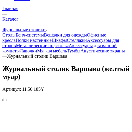
Главная
—
Каталог
—
Журнальные столики
Столы
Бенч-системы
Вешалки для одежды
Офисные
кресла
Полки настенные
Шкафы
Стеллажи
Аксессуары для
столов
Металлические подстолья
Аксессуары для ванной
комнаты
Лавочки
Мягкая мебель
Тумбы
Акустические экраны
—
Журнальный столик Варшава
Журнальный столик Варшава (желтый
муар)
Артикул:
11.50.185Y