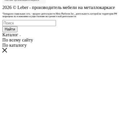
2026 © Leber - производитель мебели на металлокаркасе
*Instagram cоциальная сеть - продукт деятельности Meta Platforms Inc., деятельность которой на территории РФ
запрещена по основаниям осуществления экстремистской деятельности
Найти
Каталог
По всему сайту
По каталогу