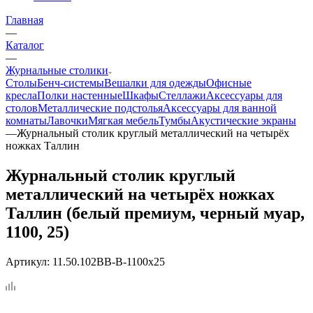
Главная
—
Каталог
—
Журнальные столики
Столы
Бенч-системы
Вешалки для одежды
Офисные
кресла
Полки настенные
Шкафы
Стеллажи
Аксессуары для
столов
Металлические подстолья
Аксессуары для ванной
комнаты
Лавочки
Мягкая мебель
Тумбы
Акустические экраны
—
Журнальный столик круглый металлический на четырёх
ножках Таллин
Журнальный столик круглый
металлический на четырёх ножках
Таллин (белый премиум, черный муар,
1100, 25)
Артикул:
11.50.102BB-B-1100x25