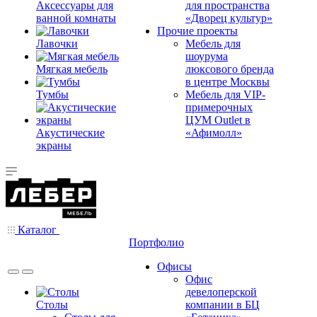
Аксессуары для
для пространства
ванной комнаты
«Дворец культур»
Прочие проекты
Лавочки
Мебель для
шоурума
Мягкая мебель
люксового бренда
в центре Москвы
Тумбы
Мебель для VIP-
примерочных
ЦУМ Outlet в
Акустические
«Афимолл»
экраны
Каталог
Портфолио
Офисы
Офис
девелоперской
Столы
компании в БЦ