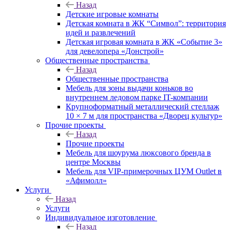
Назад
Детские игровые комнаты
Детская комната в ЖК “Символ”: территория
идей и развлечений
Детская игровая комната в ЖК «Событие 3»
для девелопера «Донстрой»
Общественные пространства
Назад
Общественные пространства
Мебель для зоны выдачи коньков во
внутреннем ледовом парке IT-компании
Крупноформатный металлический стеллаж
10 × 7 м для пространства «Дворец культур»
Прочие проекты
Назад
Прочие проекты
Мебель для шоурума люксового бренда в
центре Москвы
Мебель для VIP-примерочных ЦУМ Outlet в
«Афимолл»
Услуги
Назад
Услуги
Индивидуальное изготовление
Назад