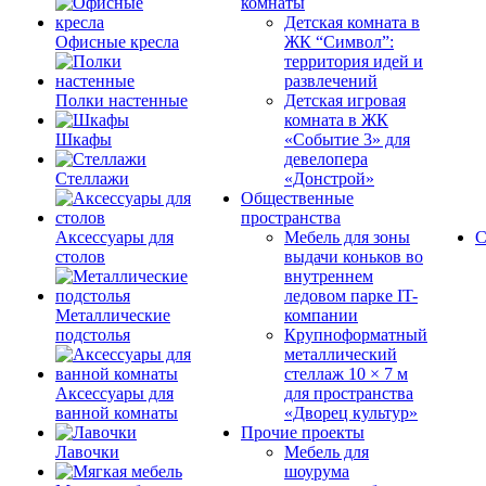
комнаты
Детская комната в
Офисные кресла
ЖК “Символ”:
территория идей и
развлечений
Полки настенные
Детская игровая
комната в ЖК
Шкафы
«Событие 3» для
девелопера
Стеллажи
«Донстрой»
Общественные
пространства
Аксессуары для
Мебель для зоны
С
столов
выдачи коньков во
внутреннем
ледовом парке IT-
Металлические
компании
подстолья
Крупноформатный
металлический
стеллаж 10 × 7 м
Аксессуары для
для пространства
ванной комнаты
«Дворец культур»
Прочие проекты
Лавочки
Мебель для
шоурума