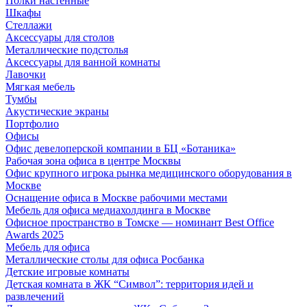
Полки настенные
Шкафы
Стеллажи
Аксессуары для столов
Металлические подстолья
Аксессуары для ванной комнаты
Лавочки
Мягкая мебель
Тумбы
Акустические экраны
Портфолио
Офисы
Офис девелоперской компании в БЦ «Ботаника»
Рабочая зона офиса в центре Москвы
Офис крупного игрока рынка медицинского оборудования в
Москве
Оснащение офиса в Москве рабочими местами
Мебель для офиса медиахолдинга в Москве
Офисное пространство в Томске — номинант Best Office
Awards 2025
Мебель для офиса
Металлические столы для офиса Росбанка
Детские игровые комнаты
Детская комната в ЖК “Символ”: территория идей и
развлечений