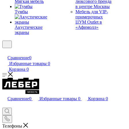
Мягкая мебель
люксового бренда
в центре Москвы
Тумбы
Мебель для VIP-
примерочных
ЦУМ Outlet в
Акустические
«Афимолл»
экраны
Сравнение
0
Избранные товары
0
Корзина
0
Сравнение
0
Избранные товары
0
Корзина
0
Телефоны