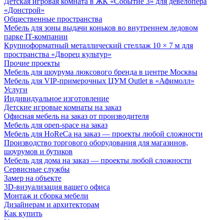
Детская игровая комната в ЖК «Событие 3» для девелопера
«Донстрой»
Общественные пространства
Мебель для зоны выдачи коньков во внутреннем ледовом
парке IT-компании
Крупноформатный металлический стеллаж 10 × 7 м для
пространства «Дворец культур»
Прочие проекты
Мебель для шоурума люксового бренда в центре Москвы
Мебель для VIP-примерочных ЦУМ Outlet в «Афимолл»
Услуги
Индивидуальное изготовление
Детские игровые комнаты на заказ
Офисная мебель на заказ от производителя
Мебель для open-space на заказ
Мебель для HoReCa на заказ — проекты любой сложности
Производство торгового оборудования для магазинов,
шоурумов и бутиков
Мебель для дома на заказ — проекты любой сложности
Сервисные службы
Замер на объекте
3D-визуализация вашего офиса
Монтаж и сборка мебели
Дизайнерам и архитекторам
Как купить