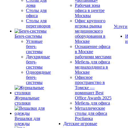
Столы для
«Ботаника»
дома
Рабочая зона
Столы для
офиса в центре
офиса
Москвы
Столы для
Офис крупного
переговоров
игрока рынка
Услуги
медицинского
Бенч-системы
оборудования в
И
Угловые
Москве
и
бенч-
Оснащение офиса
системы
в Москве
Двухрядные
рабочими местами
бенч-
Мебель для офиса
системы
медиахолдинга в
Однорядные
Москве
бенч-
Офисное
системы
пространство в
Томске —
номинант Best
Журнальные
Office Awards 2025
столики
Мебель для офиса
Металлические
столы для офиса
Вешалки для
Росбанка
одежды
Детские игровые