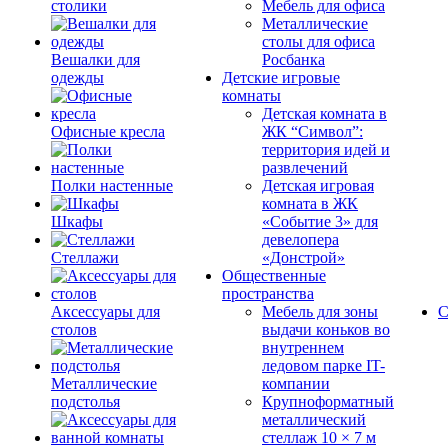
столики
Мебель для офиса
Металлические
столы для офиса
Вешалки для
Росбанка
одежды
Детские игровые
комнаты
Детская комната в
Офисные кресла
ЖК “Символ”:
территория идей и
развлечений
Полки настенные
Детская игровая
комната в ЖК
Шкафы
«Событие 3» для
девелопера
Стеллажи
«Донстрой»
Общественные
пространства
Аксессуары для
Мебель для зоны
С
столов
выдачи коньков во
внутреннем
ледовом парке IT-
Металлические
компании
подстолья
Крупноформатный
металлический
стеллаж 10 × 7 м