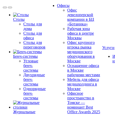
Офисы
Офис
девелоперской
Столы
компании в БЦ
Столы для
«Ботаника»
дома
Рабочая зона
Столы для
офиса в центре
офиса
Москвы
Столы для
Офис крупного
переговоров
игрока рынка
Услуги
медицинского
Бенч-системы
оборудования в
И
Угловые
Москве
и
бенч-
Оснащение офиса
системы
в Москве
Двухрядные
рабочими местами
бенч-
Мебель для офиса
системы
медиахолдинга в
Однорядные
Москве
бенч-
Офисное
системы
пространство в
Томске —
номинант Best
Журнальные
Office Awards 2025