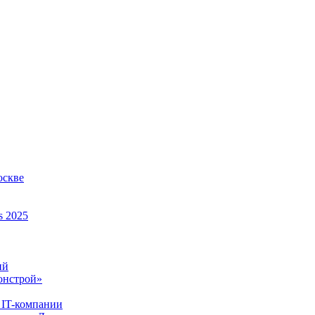
оскве
s 2025
ий
онстрой»
 IT-компании