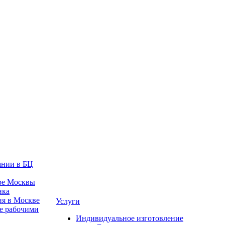
ании в БЦ
тре Москвы
нка
ия в Москве
Услуги
е рабочими
Индивидуальное изготовление