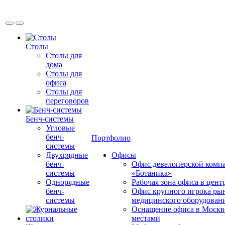
Столы
Столы для
дома
Столы для
офиса
Столы для
переговоров
Бенч-системы
Угловые
бенч-
Портфолио
системы
Двухрядные
Офисы
бенч-
Офис девелоперской комп
системы
«Ботаника»
Однорядные
Рабочая зона офиса в цен
бенч-
Офис крупного игрока ры
системы
медицинского оборудован
Оснащение офиса в Москв
местами