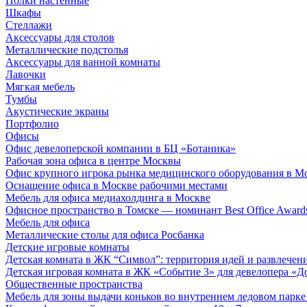
Полки настенные
Шкафы
Стеллажи
Аксессуары для столов
Металлические подстолья
Аксессуары для ванной комнаты
Лавочки
Мягкая мебель
Тумбы
Акустические экраны
Портфолио
Офисы
Офис девелоперской компании в БЦ «Ботаника»
Рабочая зона офиса в центре Москвы
Офис крупного игрока рынка медицинского оборудования в М
Оснащение офиса в Москве рабочими местами
Мебель для офиса медиахолдинга в Москве
Офисное пространство в Томске — номинант Best Office Award
Мебель для офиса
Металлические столы для офиса Росбанка
Детские игровые комнаты
Детская комната в ЖК “Символ”: территория идей и развлечен
Детская игровая комната в ЖК «Событие 3» для девелопера «Д
Общественные пространства
Мебель для зоны выдачи коньков во внутреннем ледовом парке