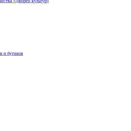
анства «Дворец культур»
в и бутиков