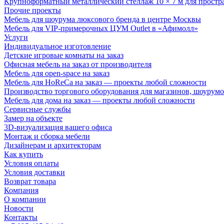
Крупноформатный металлический стеллаж 10 × 7 м для простр
Прочие проекты
Мебель для шоурума люксового бренда в центре Москвы
Мебель для VIP-примерочных ЦУМ Outlet в «Афимолл»
Услуги
Индивидуальное изготовление
Детские игровые комнаты на заказ
Офисная мебель на заказ от производителя
Мебель для open-space на заказ
Мебель для HoReCa на заказ — проекты любой сложности
Производство торгового оборудования для магазинов, шоурумо
Мебель для дома на заказ — проекты любой сложности
Сервисные службы
Замер на объекте
3D-визуализация вашего офиса
Монтаж и сборка мебели
Дизайнерам и архитекторам
Как купить
Условия оплаты
Условия доставки
Возврат товара
Компания
О компании
Новости
Контакты