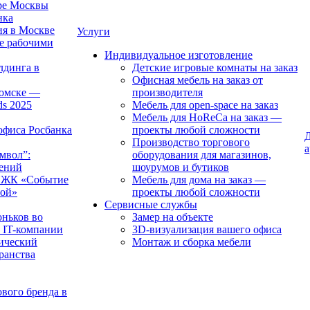
тре Москвы
нка
ия в Москве
Услуги
е рабочими
Индивидуальное изготовление
лдинга в
Детские игровые комнаты на заказ
Офисная мебель на заказ от
Томске —
производителя
ds 2025
Мебель для open-space на заказ
Мебель для HoReCa на заказ —
офиса Росбанка
проекты любой сложности
Д
Производство торгового
а
мвол”:
оборудования для магазинов,
чений
шоурумов и бутиков
в ЖК «Событие
Мебель для дома на заказ —
рой»
проекты любой сложности
Сервисные службы
оньков во
Замер на объекте
 IT-компании
3D-визуализация вашего офиса
ический
Монтаж и сборка мебели
транства
вого бренда в