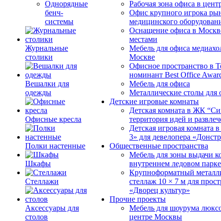
Однорядные
Рабочая зона офиса в цен
бенч-
Офис крупного игрока ры
системы
медицинского оборудован
Оснащение офиса в Москв
местами
Журнальные
Мебель для офиса медиахо
столики
Москве
Офисное пространство в 
номинант Best Office Awar
Вешалки для
Мебель для офиса
одежды
Металлические столы для 
Детские игровые комнаты
Детская комната в ЖК “Си
Офисные кресла
территория идей и развле
Детская игровая комната 
3» для девелопера «Донст
Полки настенные
Общественные пространства
Мебель для зоны выдачи к
Шкафы
внутреннем ледовом парке
Крупноформатный металл
Стеллажи
стеллаж 10 × 7 м для прос
«Дворец культур»
Прочие проекты
Аксессуары для
Мебель для шоурума люксо
столов
центре Москвы