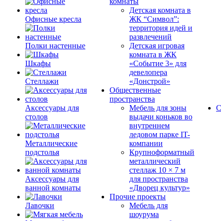
комнаты
Детская комната в
Офисные кресла
ЖК “Символ”:
территория идей и
развлечений
Полки настенные
Детская игровая
комната в ЖК
Шкафы
«Событие 3» для
девелопера
Стеллажи
«Донстрой»
Общественные
пространства
Аксессуары для
Мебель для зоны
С
столов
выдачи коньков во
внутреннем
ледовом парке IT-
Металлические
компании
подстолья
Крупноформатный
металлический
стеллаж 10 × 7 м
Аксессуары для
для пространства
ванной комнаты
«Дворец культур»
Прочие проекты
Лавочки
Мебель для
шоурума