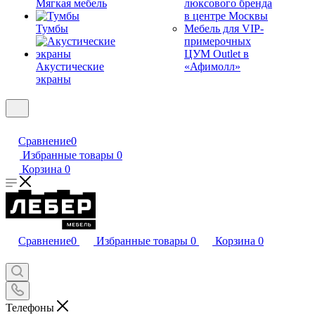
Мягкая мебель
люксового бренда
в центре Москвы
Тумбы
Мебель для VIP-
примерочных
ЦУМ Outlet в
Акустические
«Афимолл»
экраны
Сравнение
0
Избранные товары
0
Корзина
0
Сравнение
0
Избранные товары
0
Корзина
0
Телефоны