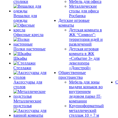
столики
Мебель для офиса
Металлические
столы для офиса
Вешалки для
Росбанка
одежды
Детские игровые
комнаты
Детская комната в
Офисные кресла
ЖК “Символ”:
территория идей и
развлечений
Полки настенные
Детская игровая
комната в ЖК
Шкафы
«Событие 3» для
девелопера
Стеллажи
«Донстрой»
Общественные
пространства
Аксессуары для
Мебель для зоны
С
столов
выдачи коньков во
внутреннем
ледовом парке IT-
Металлические
компании
подстолья
Крупноформатный
металлический
стеллаж 10 × 7 м