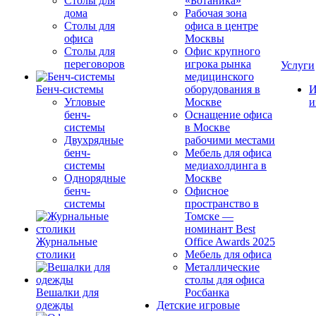
Столы для
«Ботаника»
дома
Рабочая зона
Столы для
офиса в центре
офиса
Москвы
Столы для
Офис крупного
переговоров
игрока рынка
Услуги
медицинского
Бенч-системы
оборудования в
И
Угловые
Москве
и
бенч-
Оснащение офиса
системы
в Москве
Двухрядные
рабочими местами
бенч-
Мебель для офиса
системы
медиахолдинга в
Однорядные
Москве
бенч-
Офисное
системы
пространство в
Томске —
номинант Best
Журнальные
Office Awards 2025
столики
Мебель для офиса
Металлические
столы для офиса
Вешалки для
Росбанка
одежды
Детские игровые