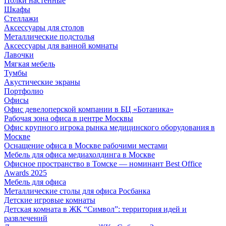
Полки настенные
Шкафы
Стеллажи
Аксессуары для столов
Металлические подстолья
Аксессуары для ванной комнаты
Лавочки
Мягкая мебель
Тумбы
Акустические экраны
Портфолио
Офисы
Офис девелоперской компании в БЦ «Ботаника»
Рабочая зона офиса в центре Москвы
Офис крупного игрока рынка медицинского оборудования в
Москве
Оснащение офиса в Москве рабочими местами
Мебель для офиса медиахолдинга в Москве
Офисное пространство в Томске — номинант Best Office
Awards 2025
Мебель для офиса
Металлические столы для офиса Росбанка
Детские игровые комнаты
Детская комната в ЖК “Символ”: территория идей и
развлечений