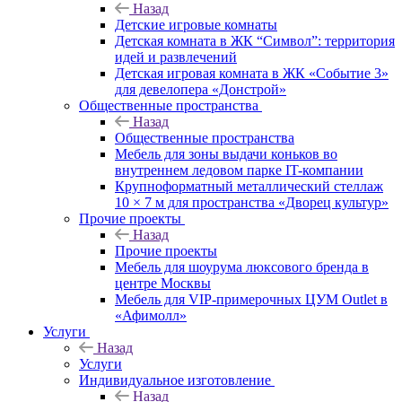
Назад
Детские игровые комнаты
Детская комната в ЖК “Символ”: территория
идей и развлечений
Детская игровая комната в ЖК «Событие 3»
для девелопера «Донстрой»
Общественные пространства
Назад
Общественные пространства
Мебель для зоны выдачи коньков во
внутреннем ледовом парке IT-компании
Крупноформатный металлический стеллаж
10 × 7 м для пространства «Дворец культур»
Прочие проекты
Назад
Прочие проекты
Мебель для шоурума люксового бренда в
центре Москвы
Мебель для VIP-примерочных ЦУМ Outlet в
«Афимолл»
Услуги
Назад
Услуги
Индивидуальное изготовление
Назад