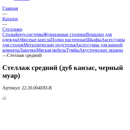
Главная
—
Каталог
—
Стеллажи
Столы
Бенч-системы
Журнальные столики
Вешалки для
одежды
Офисные кресла
Полки настенные
Шкафы
Аксессуары
для столов
Металлические подстолья
Аксессуары для ванной
комнаты
Лавочки
Мягкая мебель
Тумбы
Акустические экраны
—
Стеллаж средний
Стеллаж средний (дуб канзас, черный
муар)
Артикул:
22.20.004DD-B