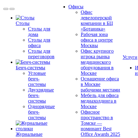
Офисы
Офис
девелоперской
Столы
компании в БЦ
Столы для
«Ботаника»
дома
Рабочая зона
Столы для
офиса в центре
офиса
Москвы
Столы для
Офис крупного
переговоров
игрока рынка
Услуги
медицинского
Бенч-системы
оборудования в
И
Угловые
Москве
и
бенч-
Оснащение офиса
системы
в Москве
Двухрядные
рабочими местами
бенч-
Мебель для офиса
системы
медиахолдинга в
Однорядные
Москве
бенч-
Офисное
системы
пространство в
Томске —
номинант Best
Журнальные
Office Awards 2025