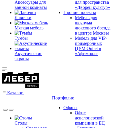
Аксессуары для
для пространства
ванной комнаты
«Дворец культур»
Прочие проекты
Лавочки
Мебель для
шоурума
Мягкая мебель
люксового бренда
в центре Москвы
Тумбы
Мебель для VIP-
примерочных
ЦУМ Outlet в
Акустические
«Афимолл»
экраны
Каталог
Портфолио
Офисы
Офис
девелоперской
Столы
компании в БЦ