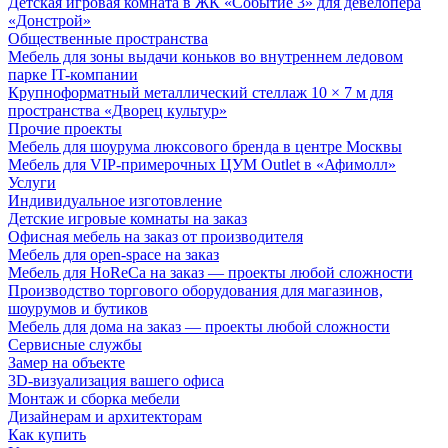
Детская игровая комната в ЖК «Событие 3» для девелопера
«Донстрой»
Общественные пространства
Мебель для зоны выдачи коньков во внутреннем ледовом
парке IT-компании
Крупноформатный металлический стеллаж 10 × 7 м для
пространства «Дворец культур»
Прочие проекты
Мебель для шоурума люксового бренда в центре Москвы
Мебель для VIP-примерочных ЦУМ Outlet в «Афимолл»
Услуги
Индивидуальное изготовление
Детские игровые комнаты на заказ
Офисная мебель на заказ от производителя
Мебель для open-space на заказ
Мебель для HoReCa на заказ — проекты любой сложности
Производство торгового оборудования для магазинов,
шоурумов и бутиков
Мебель для дома на заказ — проекты любой сложности
Сервисные службы
Замер на объекте
3D-визуализация вашего офиса
Монтаж и сборка мебели
Дизайнерам и архитекторам
Как купить