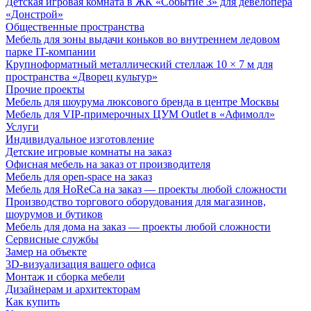
Детская игровая комната в ЖК «Событие 3» для девелопера
«Донстрой»
Общественные пространства
Мебель для зоны выдачи коньков во внутреннем ледовом
парке IT-компании
Крупноформатный металлический стеллаж 10 × 7 м для
пространства «Дворец культур»
Прочие проекты
Мебель для шоурума люксового бренда в центре Москвы
Мебель для VIP-примерочных ЦУМ Outlet в «Афимолл»
Услуги
Индивидуальное изготовление
Детские игровые комнаты на заказ
Офисная мебель на заказ от производителя
Мебель для open-space на заказ
Мебель для HoReCa на заказ — проекты любой сложности
Производство торгового оборудования для магазинов,
шоурумов и бутиков
Мебель для дома на заказ — проекты любой сложности
Сервисные службы
Замер на объекте
3D-визуализация вашего офиса
Монтаж и сборка мебели
Дизайнерам и архитекторам
Как купить