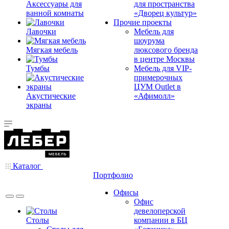
Аксессуары для
для пространства
ванной комнаты
«Дворец культур»
Прочие проекты
Лавочки
Мебель для
шоурума
Мягкая мебель
люксового бренда
в центре Москвы
Тумбы
Мебель для VIP-
примерочных
ЦУМ Outlet в
Акустические
«Афимолл»
экраны
Каталог
Портфолио
Офисы
Офис
девелоперской
Столы
компании в БЦ