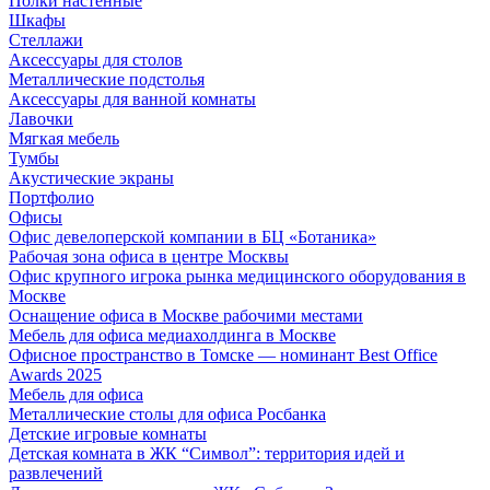
Полки настенные
Шкафы
Стеллажи
Аксессуары для столов
Металлические подстолья
Аксессуары для ванной комнаты
Лавочки
Мягкая мебель
Тумбы
Акустические экраны
Портфолио
Офисы
Офис девелоперской компании в БЦ «Ботаника»
Рабочая зона офиса в центре Москвы
Офис крупного игрока рынка медицинского оборудования в
Москве
Оснащение офиса в Москве рабочими местами
Мебель для офиса медиахолдинга в Москве
Офисное пространство в Томске — номинант Best Office
Awards 2025
Мебель для офиса
Металлические столы для офиса Росбанка
Детские игровые комнаты
Детская комната в ЖК “Символ”: территория идей и
развлечений