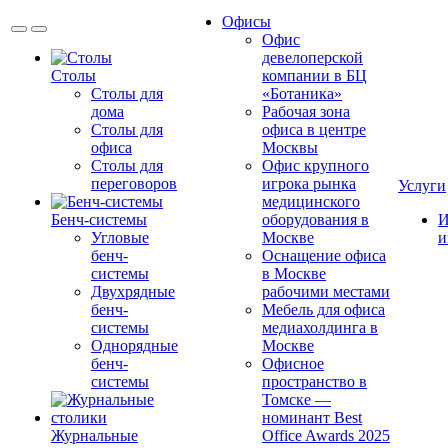
Офисы
Офис
девелоперской
Столы
компании в БЦ
Столы для
«Ботаника»
дома
Рабочая зона
Столы для
офиса в центре
офиса
Москвы
Столы для
Офис крупного
переговоров
игрока рынка
Услуги
медицинского
Бенч-системы
оборудования в
И
Угловые
Москве
и
бенч-
Оснащение офиса
системы
в Москве
Двухрядные
рабочими местами
бенч-
Мебель для офиса
системы
медиахолдинга в
Однорядные
Москве
бенч-
Офисное
системы
пространство в
Томске —
номинант Best
Журнальные
Office Awards 2025