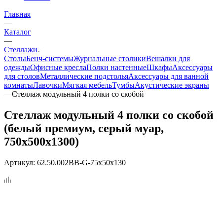
Главная
—
Каталог
—
Стеллажи
Столы
Бенч-системы
Журнальные столики
Вешалки для
одежды
Офисные кресла
Полки настенные
Шкафы
Аксессуары
для столов
Металлические подстолья
Аксессуары для ванной
комнаты
Лавочки
Мягкая мебель
Тумбы
Акустические экраны
—
Стеллаж модульный 4 полки со скобой
Стеллаж модульный 4 полки со скобой
(белый премиум, серый муар,
750x500x1300)
Артикул:
62.50.002BB-G-75x50x130