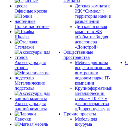
комнаты
Детская комната в
Офисные кресла
ЖК “Символ”:
территория идей и
развлечений
Полки настенные
Детская игровая
комната в ЖК
Шкафы
«Событие 3» для
девелопера
Стеллажи
«Донстрой»
Общественные
пространства
Аксессуары для
Мебель для зоны
С
столов
выдачи коньков во
внутреннем
ледовом парке IT-
Металлические
компании
подстолья
Крупноформатный
металлический
стеллаж 10 × 7 м
Аксессуары для
для пространства
ванной комнаты
«Дворец культур»
Прочие проекты
Лавочки
Мебель для
шоурума