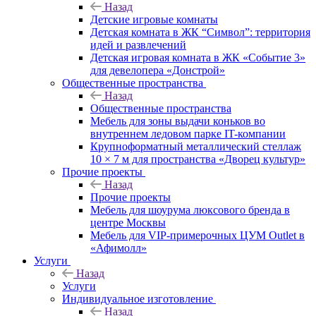
Назад
Детские игровые комнаты
Детская комната в ЖК “Символ”: территория
идей и развлечений
Детская игровая комната в ЖК «Событие 3»
для девелопера «Донстрой»
Общественные пространства
Назад
Общественные пространства
Мебель для зоны выдачи коньков во
внутреннем ледовом парке IT-компании
Крупноформатный металлический стеллаж
10 × 7 м для пространства «Дворец культур»
Прочие проекты
Назад
Прочие проекты
Мебель для шоурума люксового бренда в
центре Москвы
Мебель для VIP-примерочных ЦУМ Outlet в
«Афимолл»
Услуги
Назад
Услуги
Индивидуальное изготовление
Назад