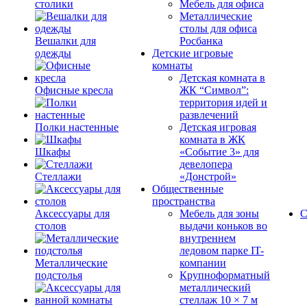
столики
Мебель для офиса
Металлические
столы для офиса
Вешалки для
Росбанка
одежды
Детские игровые
комнаты
Детская комната в
Офисные кресла
ЖК “Символ”:
территория идей и
развлечений
Полки настенные
Детская игровая
комната в ЖК
Шкафы
«Событие 3» для
девелопера
Стеллажи
«Донстрой»
Общественные
пространства
Аксессуары для
Мебель для зоны
С
столов
выдачи коньков во
внутреннем
ледовом парке IT-
Металлические
компании
подстолья
Крупноформатный
металлический
стеллаж 10 × 7 м