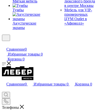
Мягкая мебель
люксового бренда
в центре Москвы
Тумбы
Мебель для VIP-
примерочных
ЦУМ Outlet в
Акустические
«Афимолл»
экраны
Сравнение
0
Избранные товары
0
Корзина
0
Сравнение
0
Избранные товары
0
Корзина
0
Телефоны