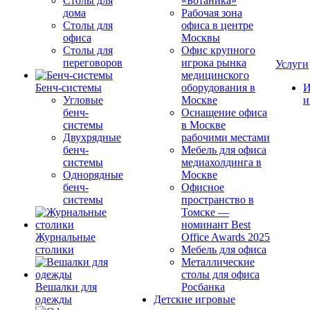
Столы для
«Ботаника»
дома
Рабочая зона
Столы для
офиса в центре
офиса
Москвы
Столы для
Офис крупного
переговоров
игрока рынка
Услуги
медицинского
Бенч-системы
оборудования в
И
Угловые
Москве
и
бенч-
Оснащение офиса
системы
в Москве
Двухрядные
рабочими местами
бенч-
Мебель для офиса
системы
медиахолдинга в
Однорядные
Москве
бенч-
Офисное
системы
пространство в
Томске —
номинант Best
Журнальные
Office Awards 2025
столики
Мебель для офиса
Металлические
столы для офиса
Вешалки для
Росбанка
одежды
Детские игровые