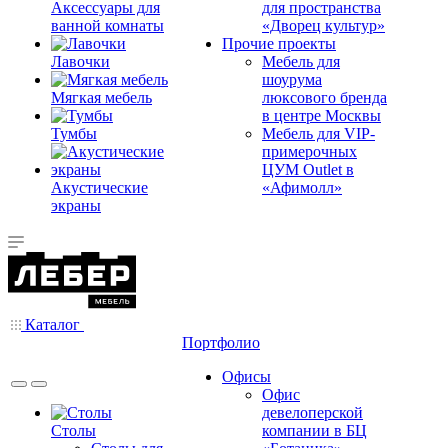
Аксессуары для
для пространства
ванной комнаты
«Дворец культур»
Прочие проекты
Лавочки
Мебель для
шоурума
Мягкая мебель
люксового бренда
в центре Москвы
Тумбы
Мебель для VIP-
примерочных
ЦУМ Outlet в
Акустические
«Афимолл»
экраны
Каталог
Портфолио
Офисы
Офис
девелоперской
Столы
компании в БЦ