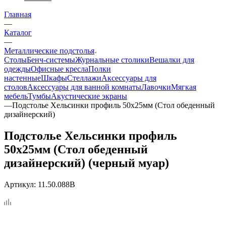
Главная
—
Каталог
—
Металлические подстолья
Столы
Бенч-системы
Журнальные столики
Вешалки для
одежды
Офисные кресла
Полки
настенные
Шкафы
Стеллажи
Аксессуары для
столов
Аксессуары для ванной комнаты
Лавочки
Мягкая
мебель
Тумбы
Акустические экраны
—
Подстолье Хельсинки профиль 50х25мм (Стол обеденный
дизайнерский)
Подстолье Хельсинки профиль
50х25мм (Стол обеденный
дизайнерский) (черный муар)
Артикул:
11.50.088B