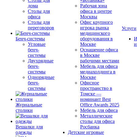
Столы для
«Ботаника»
дома
Рабочая зона
Столы для
офиса в центре
офиса
Москвы
Столы для
Офис крупного
переговоров
игрока рынка
Услуги
медицинского
Бенч-системы
оборудования в
И
Угловые
Москве
и
бенч-
Оснащение офиса
системы
в Москве
Двухрядные
рабочими местами
бенч-
Мебель для офиса
системы
медиахолдинга в
Однорядные
Москве
бенч-
Офисное
системы
пространство в
Томске —
номинант Best
Журнальные
Office Awards 2025
столики
Мебель для офиса
Металлические
столы для офиса
Вешалки для
Росбанка
одежды
Детские игровые