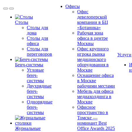
Офисы
Офис
девелоперской
Столы
компании в БЦ
Столы для
«Ботаника»
дома
Рабочая зона
Столы для
офиса в центре
офиса
Москвы
Столы для
Офис крупного
переговоров
игрока рынка
Услуги
медицинского
Бенч-системы
оборудования в
И
Угловые
Москве
и
бенч-
Оснащение офиса
системы
в Москве
Двухрядные
рабочими местами
бенч-
Мебель для офиса
системы
медиахолдинга в
Однорядные
Москве
бенч-
Офисное
системы
пространство в
Томске —
номинант Best
Журнальные
Office Awards 2025