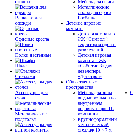
столики
Мебель для офиса
Металлические
столы для офиса
Вешалки для
Росбанка
одежды
Детские игровые
комнаты
Детская комната в
Офисные кресла
ЖК “Символ”:
территория идей и
развлечений
Полки настенные
Детская игровая
комната в ЖК
Шкафы
«Событие 3» для
девелопера
Стеллажи
«Донстрой»
Общественные
пространства
Аксессуары для
Мебель для зоны
С
столов
выдачи коньков во
внутреннем
ледовом парке IT-
Металлические
компании
подстолья
Крупноформатный
металлический
стеллаж 10 × 7 м