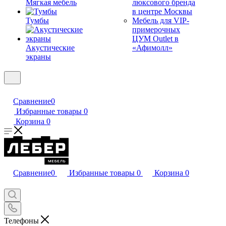
Мягкая мебель
люксового бренда
в центре Москвы
Тумбы
Мебель для VIP-
примерочных
ЦУМ Outlet в
Акустические
«Афимолл»
экраны
Сравнение
0
Избранные товары
0
Корзина
0
Сравнение
0
Избранные товары
0
Корзина
0
Телефоны