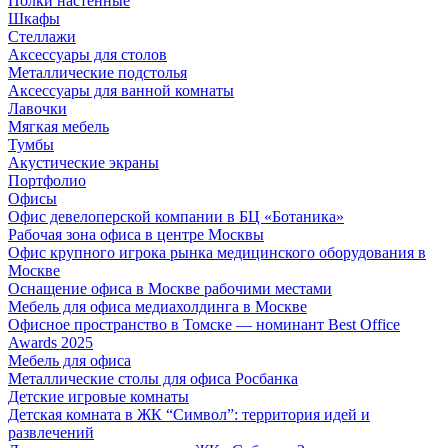
Полки настенные
Шкафы
Стеллажи
Аксессуары для столов
Металлические подстолья
Аксессуары для ванной комнаты
Лавочки
Мягкая мебель
Тумбы
Акустические экраны
Портфолио
Офисы
Офис девелоперской компании в БЦ «Ботаника»
Рабочая зона офиса в центре Москвы
Офис крупного игрока рынка медицинского оборудования в
Москве
Оснащение офиса в Москве рабочими местами
Мебель для офиса медиахолдинга в Москве
Офисное пространство в Томске — номинант Best Office
Awards 2025
Мебель для офиса
Металлические столы для офиса Росбанка
Детские игровые комнаты
Детская комната в ЖК “Символ”: территория идей и
развлечений