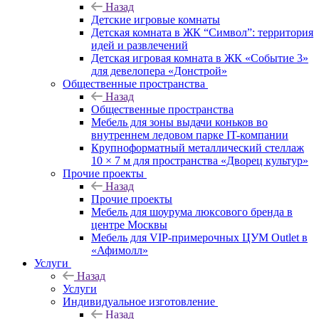
Назад
Детские игровые комнаты
Детская комната в ЖК “Символ”: территория
идей и развлечений
Детская игровая комната в ЖК «Событие 3»
для девелопера «Донстрой»
Общественные пространства
Назад
Общественные пространства
Мебель для зоны выдачи коньков во
внутреннем ледовом парке IT-компании
Крупноформатный металлический стеллаж
10 × 7 м для пространства «Дворец культур»
Прочие проекты
Назад
Прочие проекты
Мебель для шоурума люксового бренда в
центре Москвы
Мебель для VIP-примерочных ЦУМ Outlet в
«Афимолл»
Услуги
Назад
Услуги
Индивидуальное изготовление
Назад