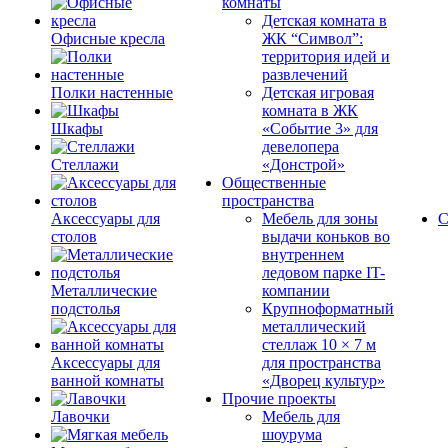
комнаты
Детская комната в
Офисные кресла
ЖК “Символ”:
территория идей и
развлечений
Полки настенные
Детская игровая
комната в ЖК
Шкафы
«Событие 3» для
девелопера
Стеллажи
«Донстрой»
Общественные
пространства
Аксессуары для
Мебель для зоны
С
столов
выдачи коньков во
внутреннем
ледовом парке IT-
Металлические
компании
подстолья
Крупноформатный
металлический
стеллаж 10 × 7 м
Аксессуары для
для пространства
ванной комнаты
«Дворец культур»
Прочие проекты
Лавочки
Мебель для
шоурума