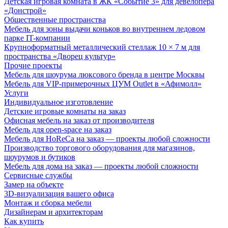
Детская игровая комната в ЖК «Событие 3» для девелопера
«Донстрой»
Общественные пространства
Мебель для зоны выдачи коньков во внутреннем ледовом
парке IT-компании
Крупноформатный металлический стеллаж 10 × 7 м для
пространства «Дворец культур»
Прочие проекты
Мебель для шоурума люксового бренда в центре Москвы
Мебель для VIP-примерочных ЦУМ Outlet в «Афимолл»
Услуги
Индивидуальное изготовление
Детские игровые комнаты на заказ
Офисная мебель на заказ от производителя
Мебель для open-space на заказ
Мебель для HoReCa на заказ — проекты любой сложности
Производство торгового оборудования для магазинов,
шоурумов и бутиков
Мебель для дома на заказ — проекты любой сложности
Сервисные службы
Замер на объекте
3D-визуализация вашего офиса
Монтаж и сборка мебели
Дизайнерам и архитекторам
Как купить