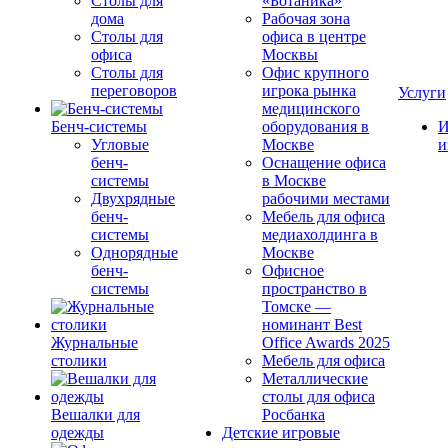
Столы для
«Ботаника»
дома
Рабочая зона
Столы для
офиса в центре
офиса
Москвы
Столы для
Офис крупного
переговоров
игрока рынка
Услуги
медицинского
Бенч-системы
оборудования в
И
Угловые
Москве
и
бенч-
Оснащение офиса
системы
в Москве
Двухрядные
рабочими местами
бенч-
Мебель для офиса
системы
медиахолдинга в
Однорядные
Москве
бенч-
Офисное
системы
пространство в
Томске —
номинант Best
Журнальные
Office Awards 2025
столики
Мебель для офиса
Металлические
столы для офиса
Вешалки для
Росбанка
одежды
Детские игровые