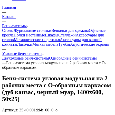
Главная
—
Каталог
—
Бенч-системы
Столы
Журнальные столики
Вешалки для одежды
Офисные
кресла
Полки настенные
Шкафы
Стеллажи
Аксессуары для
столов
Металлические подстолья
Аксессуары для ванной
комнаты
Лавочки
Мягкая мебель
Тумбы
Акустические экраны
—
Угловые бенч-системы
Двухрядные бенч-системы
Однорядные бенч-системы
—
Бенч-система угловая модульная на 2 рабочих места с О-
образным каркасом
Бенч-система угловая модульная на 2
рабочих места с О-образным каркасом
(дуб канзас, черный муар, 1400x600,
50x25)
Артикул:
35.40.001dd-b_00_0_o