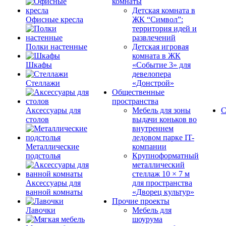
комнаты
Детская комната в
Офисные кресла
ЖК “Символ”:
территория идей и
развлечений
Полки настенные
Детская игровая
комната в ЖК
Шкафы
«Событие 3» для
девелопера
Стеллажи
«Донстрой»
Общественные
пространства
Аксессуары для
Мебель для зоны
С
столов
выдачи коньков во
внутреннем
ледовом парке IT-
Металлические
компании
подстолья
Крупноформатный
металлический
стеллаж 10 × 7 м
Аксессуары для
для пространства
ванной комнаты
«Дворец культур»
Прочие проекты
Лавочки
Мебель для
шоурума