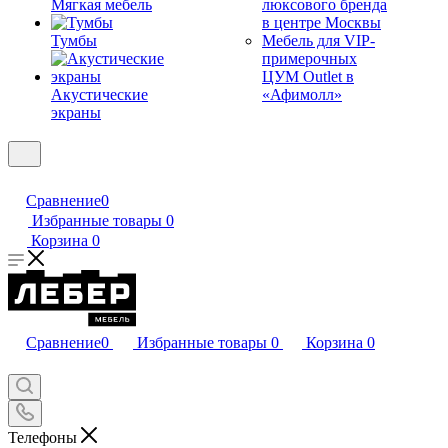
Мягкая мебель
люксового бренда
в центре Москвы
Тумбы
Мебель для VIP-
примерочных
ЦУМ Outlet в
Акустические
«Афимолл»
экраны
Сравнение
0
Избранные товары
0
Корзина
0
Сравнение
0
Избранные товары
0
Корзина
0
Телефоны