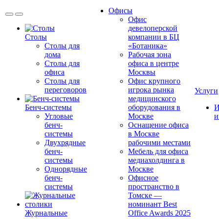
Офисы
Офис
девелоперской
Столы
компании в БЦ
Столы для
«Ботаника»
дома
Рабочая зона
Столы для
офиса в центре
офиса
Москвы
Столы для
Офис крупного
переговоров
игрока рынка
Услуги
медицинского
Бенч-системы
оборудования в
И
Угловые
Москве
и
бенч-
Оснащение офиса
системы
в Москве
Двухрядные
рабочими местами
бенч-
Мебель для офиса
системы
медиахолдинга в
Однорядные
Москве
бенч-
Офисное
системы
пространство в
Томске —
номинант Best
Журнальные
Office Awards 2025