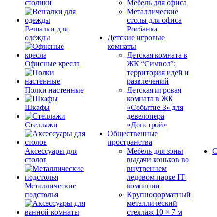
столики
Мебель для офиса
Металлические
столы для офиса
Вешалки для
Росбанка
одежды
Детские игровые
комнаты
Детская комната в
Офисные кресла
ЖК “Символ”:
территория идей и
развлечений
Полки настенные
Детская игровая
комната в ЖК
Шкафы
«Событие 3» для
девелопера
Стеллажи
«Донстрой»
Общественные
пространства
Аксессуары для
Мебель для зоны
С
столов
выдачи коньков во
внутреннем
ледовом парке IT-
Металлические
компании
подстолья
Крупноформатный
металлический
стеллаж 10 × 7 м