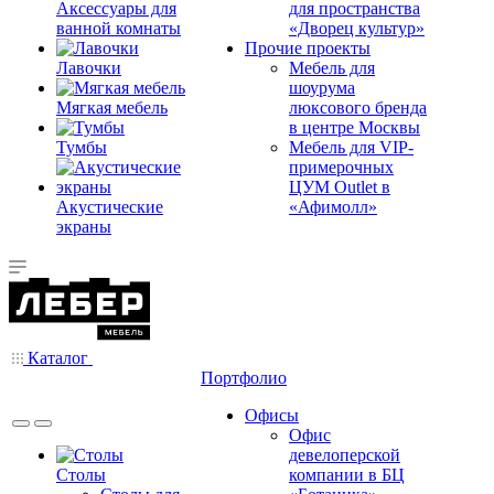
Аксессуары для
для пространства
ванной комнаты
«Дворец культур»
Прочие проекты
Лавочки
Мебель для
шоурума
Мягкая мебель
люксового бренда
в центре Москвы
Тумбы
Мебель для VIP-
примерочных
ЦУМ Outlet в
Акустические
«Афимолл»
экраны
Каталог
Портфолио
Офисы
Офис
девелоперской
Столы
компании в БЦ