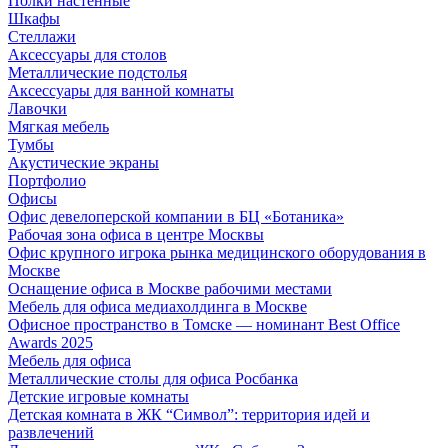
Полки настенные
Шкафы
Стеллажи
Аксессуары для столов
Металлические подстолья
Аксессуары для ванной комнаты
Лавочки
Мягкая мебель
Тумбы
Акустические экраны
Портфолио
Офисы
Офис девелоперской компании в БЦ «Ботаника»
Рабочая зона офиса в центре Москвы
Офис крупного игрока рынка медицинского оборудования в
Москве
Оснащение офиса в Москве рабочими местами
Мебель для офиса медиахолдинга в Москве
Офисное пространство в Томске — номинант Best Office
Awards 2025
Мебель для офиса
Металлические столы для офиса Росбанка
Детские игровые комнаты
Детская комната в ЖК “Символ”: территория идей и
развлечений