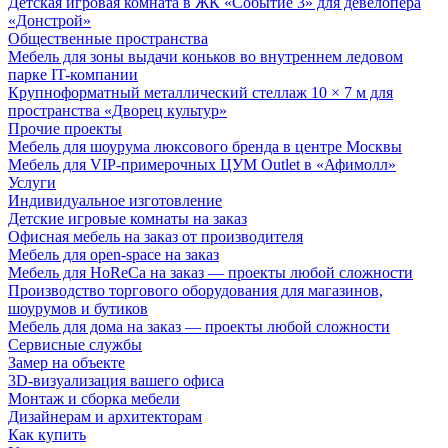
Детская игровая комната в ЖК «Событие 3» для девелопера
«Донстрой»
Общественные пространства
Мебель для зоны выдачи коньков во внутреннем ледовом
парке IT-компании
Крупноформатный металлический стеллаж 10 × 7 м для
пространства «Дворец культур»
Прочие проекты
Мебель для шоурума люксового бренда в центре Москвы
Мебель для VIP-примерочных ЦУМ Outlet в «Афимолл»
Услуги
Индивидуальное изготовление
Детские игровые комнаты на заказ
Офисная мебель на заказ от производителя
Мебель для open-space на заказ
Мебель для HoReCa на заказ — проекты любой сложности
Производство торгового оборудования для магазинов,
шоурумов и бутиков
Мебель для дома на заказ — проекты любой сложности
Сервисные службы
Замер на объекте
3D-визуализация вашего офиса
Монтаж и сборка мебели
Дизайнерам и архитекторам
Как купить