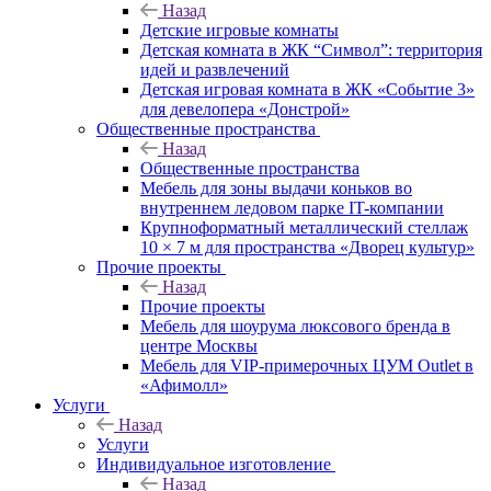
Назад
Детские игровые комнаты
Детская комната в ЖК “Символ”: территория
идей и развлечений
Детская игровая комната в ЖК «Событие 3»
для девелопера «Донстрой»
Общественные пространства
Назад
Общественные пространства
Мебель для зоны выдачи коньков во
внутреннем ледовом парке IT-компании
Крупноформатный металлический стеллаж
10 × 7 м для пространства «Дворец культур»
Прочие проекты
Назад
Прочие проекты
Мебель для шоурума люксового бренда в
центре Москвы
Мебель для VIP-примерочных ЦУМ Outlet в
«Афимолл»
Услуги
Назад
Услуги
Индивидуальное изготовление
Назад