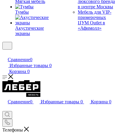
Мягкая мебель
люксового бренда
в центре Москвы
Тумбы
Мебель для VIP-
примерочных
ЦУМ Outlet в
Акустические
«Афимолл»
экраны
Сравнение
0
Избранные товары
0
Корзина
0
Сравнение
0
Избранные товары
0
Корзина
0
Телефоны