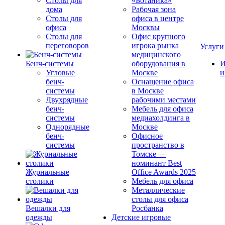
Столы для
«Ботаника»
дома
Рабочая зона
Столы для
офиса в центре
офиса
Москвы
Столы для
Офис крупного
переговоров
игрока рынка
Услуги
медицинского
Бенч-системы
оборудования в
И
Угловые
Москве
и
бенч-
Оснащение офиса
системы
в Москве
Двухрядные
рабочими местами
бенч-
Мебель для офиса
системы
медиахолдинга в
Однорядные
Москве
бенч-
Офисное
системы
пространство в
Томске —
номинант Best
Журнальные
Office Awards 2025
столики
Мебель для офиса
Металлические
столы для офиса
Вешалки для
Росбанка
одежды
Детские игровые