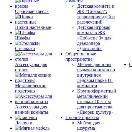
комнаты
Детская комната в
Офисные кресла
ЖК “Символ”:
территория идей и
развлечений
Полки настенные
Детская игровая
комната в ЖК
Шкафы
«Событие 3» для
девелопера
Стеллажи
«Донстрой»
Общественные
пространства
Аксессуары для
Мебель для зоны
С
столов
выдачи коньков во
внутреннем
ледовом парке IT-
Металлические
компании
подстолья
Крупноформатный
металлический
стеллаж 10 × 7 м
Аксессуары для
для пространства
ванной комнаты
«Дворец культур»
Прочие проекты
Лавочки
Мебель для
шоурума