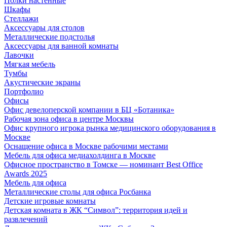
Полки настенные
Шкафы
Стеллажи
Аксессуары для столов
Металлические подстолья
Аксессуары для ванной комнаты
Лавочки
Мягкая мебель
Тумбы
Акустические экраны
Портфолио
Офисы
Офис девелоперской компании в БЦ «Ботаника»
Рабочая зона офиса в центре Москвы
Офис крупного игрока рынка медицинского оборудования в
Москве
Оснащение офиса в Москве рабочими местами
Мебель для офиса медиахолдинга в Москве
Офисное пространство в Томске — номинант Best Office
Awards 2025
Мебель для офиса
Металлические столы для офиса Росбанка
Детские игровые комнаты
Детская комната в ЖК “Символ”: территория идей и
развлечений