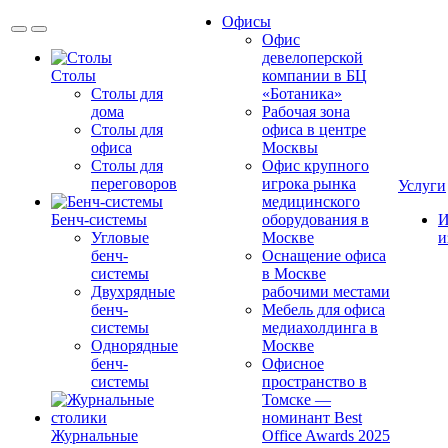
Офисы
Офис
девелоперской
Столы
компании в БЦ
Столы для
«Ботаника»
дома
Рабочая зона
Столы для
офиса в центре
офиса
Москвы
Столы для
Офис крупного
переговоров
игрока рынка
Услуги
медицинского
Бенч-системы
оборудования в
И
Угловые
Москве
и
бенч-
Оснащение офиса
системы
в Москве
Двухрядные
рабочими местами
бенч-
Мебель для офиса
системы
медиахолдинга в
Однорядные
Москве
бенч-
Офисное
системы
пространство в
Томске —
номинант Best
Журнальные
Office Awards 2025