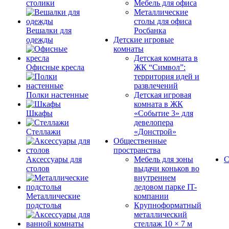
столики
Мебель для офиса
Металлические
столы для офиса
Вешалки для
Росбанка
одежды
Детские игровые
комнаты
Детская комната в
Офисные кресла
ЖК “Символ”:
территория идей и
развлечений
Полки настенные
Детская игровая
комната в ЖК
Шкафы
«Событие 3» для
девелопера
Стеллажи
«Донстрой»
Общественные
пространства
Аксессуары для
Мебель для зоны
С
столов
выдачи коньков во
внутреннем
ледовом парке IT-
Металлические
компании
подстолья
Крупноформатный
металлический
стеллаж 10 × 7 м