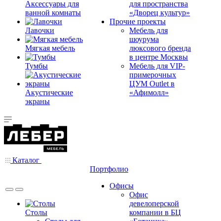
Аксессуары для
для пространства
ванной комнаты
«Дворец культур»
Прочие проекты
Лавочки
Мебель для
шоурума
Мягкая мебель
люксового бренда
в центре Москвы
Тумбы
Мебель для VIP-
примерочных
ЦУМ Outlet в
Акустические
«Афимолл»
экраны
Каталог
Портфолио
Офисы
Офис
девелоперской
Столы
компании в БЦ