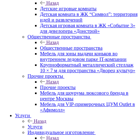
Назад
Детские игровые комнаты
Детская комната в ЖК “Символ”: территория
идей и развлечений
Детская игровая комната в ЖК «Событие 3»
для девелопера «Донстрой»
Общественные пространства
Назад
Общественные пространства
Мебель для зоны выдачи коньков во
внутреннем ледовом парке IT-компании
Крупноформатный металлический стеллаж
10 × 7 м для пространства «Дворец культур»
Прочие проекты
Назад
Прочие проекты
Мебель для шоурума люксового бренда в
центре Москвы
Мебель для VIP-примерочных ЦУМ Outlet в
«Афимолл»
Услуги
Назад
Услуги
Индивидуальное изготовление
Назад