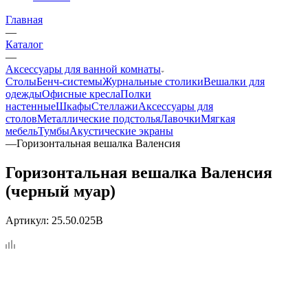
Главная
—
Каталог
—
Аксессуары для ванной комнаты
Столы
Бенч-системы
Журнальные столики
Вешалки для
одежды
Офисные кресла
Полки
настенные
Шкафы
Стеллажи
Аксессуары для
столов
Металлические подстолья
Лавочки
Мягкая
мебель
Тумбы
Акустические экраны
—
Горизонтальная вешалка Валенсия
Горизонтальная вешалка Валенсия
(черный муар)
Артикул:
25.50.025B