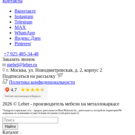
Контакты
Вконтакте
Instagram
Telegram
MAX
WhatsApp
Яндекс.Дзен
Pinterest
+7 925 485-34-48
Заказать звонок
mebel@leber.ru
г. Москва, ул. Новодмитровская, д. 2, корпус 2
Подписаться на рассылку
Политика конфиденциальности
2026 © Leber - производитель мебели на металлокаркасе
*Instagram cоциальная сеть - продукт деятельности Meta Platforms Inc., деятельность которой на территории РФ
запрещена по основаниям осуществления экстремистской деятельности
Найти
Каталог