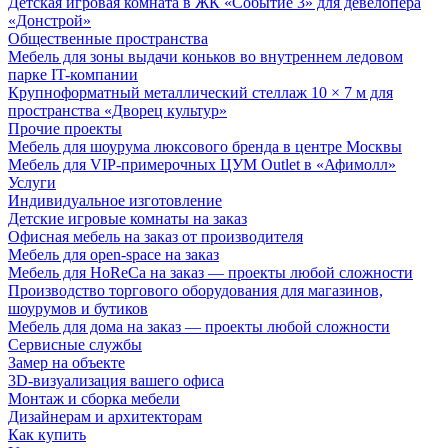
Детская игровая комната в ЖК «Событие 3» для девелопера
«Донстрой»
Общественные пространства
Мебель для зоны выдачи коньков во внутреннем ледовом
парке IT-компании
Крупноформатный металлический стеллаж 10 × 7 м для
пространства «Дворец культур»
Прочие проекты
Мебель для шоурума люксового бренда в центре Москвы
Мебель для VIP-примерочных ЦУМ Outlet в «Афимолл»
Услуги
Индивидуальное изготовление
Детские игровые комнаты на заказ
Офисная мебель на заказ от производителя
Мебель для open-space на заказ
Мебель для HoReCa на заказ — проекты любой сложности
Производство торгового оборудования для магазинов,
шоурумов и бутиков
Мебель для дома на заказ — проекты любой сложности
Сервисные службы
Замер на объекте
3D-визуализация вашего офиса
Монтаж и сборка мебели
Дизайнерам и архитекторам
Как купить