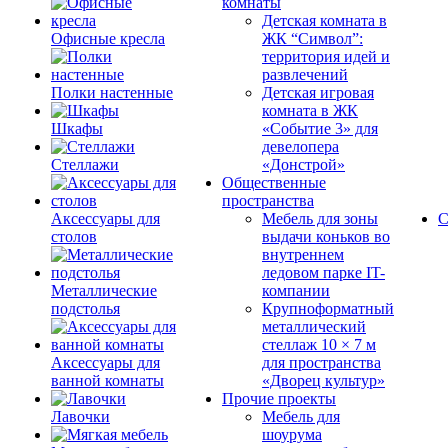
комнаты
Детская комната в
Офисные кресла
ЖК “Символ”:
территория идей и
развлечений
Полки настенные
Детская игровая
комната в ЖК
Шкафы
«Событие 3» для
девелопера
Стеллажи
«Донстрой»
Общественные
пространства
Аксессуары для
Мебель для зоны
С
столов
выдачи коньков во
внутреннем
ледовом парке IT-
Металлические
компании
подстолья
Крупноформатный
металлический
стеллаж 10 × 7 м
Аксессуары для
для пространства
ванной комнаты
«Дворец культур»
Прочие проекты
Лавочки
Мебель для
шоурума