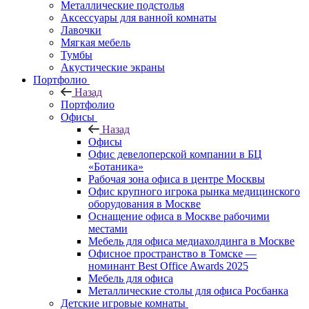
Металлические подстолья
Аксессуары для ванной комнаты
Лавочки
Мягкая мебель
Тумбы
Акустические экраны
Портфолио
Назад
Портфолио
Офисы
Назад
Офисы
Офис девелоперской компании в БЦ
«Ботаника»
Рабочая зона офиса в центре Москвы
Офис крупного игрока рынка медицинского
оборудования в Москве
Оснащение офиса в Москве рабочими
местами
Мебель для офиса медиахолдинга в Москве
Офисное пространство в Томске —
номинант Best Office Awards 2025
Мебель для офиса
Металлические столы для офиса Росбанка
Детские игровые комнаты