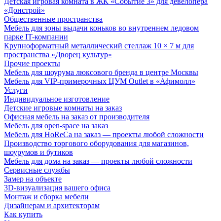
Детская игровая комната в ЖК «Событие 3» для девелопера
«Донстрой»
Общественные пространства
Мебель для зоны выдачи коньков во внутреннем ледовом
парке IT-компании
Крупноформатный металлический стеллаж 10 × 7 м для
пространства «Дворец культур»
Прочие проекты
Мебель для шоурума люксового бренда в центре Москвы
Мебель для VIP-примерочных ЦУМ Outlet в «Афимолл»
Услуги
Индивидуальное изготовление
Детские игровые комнаты на заказ
Офисная мебель на заказ от производителя
Мебель для open-space на заказ
Мебель для HoReCa на заказ — проекты любой сложности
Производство торгового оборудования для магазинов,
шоурумов и бутиков
Мебель для дома на заказ — проекты любой сложности
Сервисные службы
Замер на объекте
3D-визуализация вашего офиса
Монтаж и сборка мебели
Дизайнерам и архитекторам
Как купить