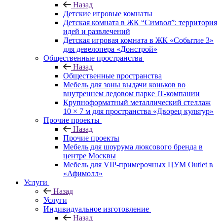
Назад
Детские игровые комнаты
Детская комната в ЖК “Символ”: территория
идей и развлечений
Детская игровая комната в ЖК «Событие 3»
для девелопера «Донстрой»
Общественные пространства
Назад
Общественные пространства
Мебель для зоны выдачи коньков во
внутреннем ледовом парке IT-компании
Крупноформатный металлический стеллаж
10 × 7 м для пространства «Дворец культур»
Прочие проекты
Назад
Прочие проекты
Мебель для шоурума люксового бренда в
центре Москвы
Мебель для VIP-примерочных ЦУМ Outlet в
«Афимолл»
Услуги
Назад
Услуги
Индивидуальное изготовление
Назад