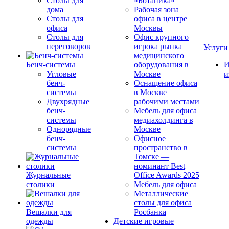
Столы для
«Ботаника»
дома
Рабочая зона
Столы для
офиса в центре
офиса
Москвы
Столы для
Офис крупного
переговоров
игрока рынка
Услуги
медицинского
Бенч-системы
оборудования в
И
Угловые
Москве
и
бенч-
Оснащение офиса
системы
в Москве
Двухрядные
рабочими местами
бенч-
Мебель для офиса
системы
медиахолдинга в
Однорядные
Москве
бенч-
Офисное
системы
пространство в
Томске —
номинант Best
Журнальные
Office Awards 2025
столики
Мебель для офиса
Металлические
столы для офиса
Вешалки для
Росбанка
одежды
Детские игровые