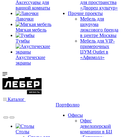
Аксессуары для
для пространства
ванной комнаты
«Дворец культур»
Прочие проекты
Лавочки
Мебель для
шоурума
Мягкая мебель
люксового бренда
в центре Москвы
Тумбы
Мебель для VIP-
примерочных
ЦУМ Outlet в
Акустические
«Афимолл»
экраны
Каталог
Портфолио
Офисы
Офис
девелоперской
Столы
компании в БЦ