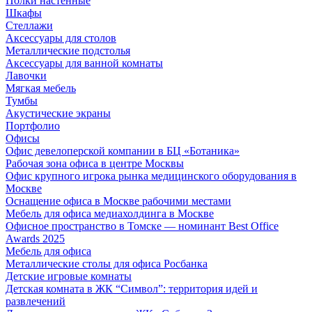
Полки настенные
Шкафы
Стеллажи
Аксессуары для столов
Металлические подстолья
Аксессуары для ванной комнаты
Лавочки
Мягкая мебель
Тумбы
Акустические экраны
Портфолио
Офисы
Офис девелоперской компании в БЦ «Ботаника»
Рабочая зона офиса в центре Москвы
Офис крупного игрока рынка медицинского оборудования в
Москве
Оснащение офиса в Москве рабочими местами
Мебель для офиса медиахолдинга в Москве
Офисное пространство в Томске — номинант Best Office
Awards 2025
Мебель для офиса
Металлические столы для офиса Росбанка
Детские игровые комнаты
Детская комната в ЖК “Символ”: территория идей и
развлечений