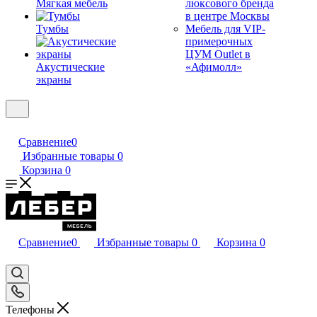
Мягкая мебель
люксового бренда
в центре Москвы
Тумбы
Мебель для VIP-
примерочных
ЦУМ Outlet в
Акустические
«Афимолл»
экраны
Сравнение
0
Избранные товары
0
Корзина
0
Сравнение
0
Избранные товары
0
Корзина
0
Телефоны