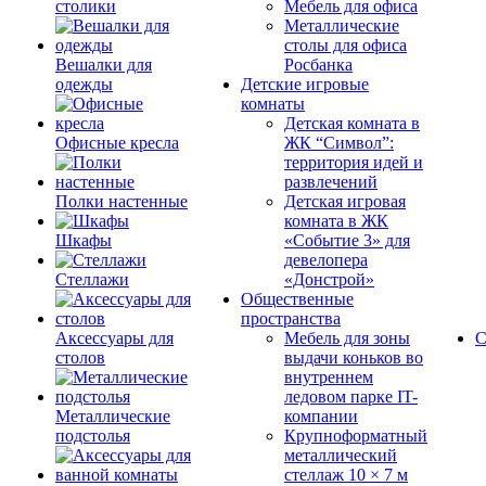
столики
Мебель для офиса
Металлические
столы для офиса
Вешалки для
Росбанка
одежды
Детские игровые
комнаты
Детская комната в
Офисные кресла
ЖК “Символ”:
территория идей и
развлечений
Полки настенные
Детская игровая
комната в ЖК
Шкафы
«Событие 3» для
девелопера
Стеллажи
«Донстрой»
Общественные
пространства
Аксессуары для
Мебель для зоны
С
столов
выдачи коньков во
внутреннем
ледовом парке IT-
Металлические
компании
подстолья
Крупноформатный
металлический
стеллаж 10 × 7 м