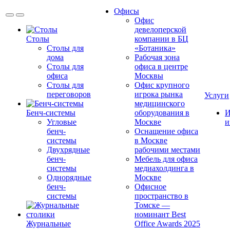
Офисы
Офис
девелоперской
Столы
компании в БЦ
Столы для
«Ботаника»
дома
Рабочая зона
Столы для
офиса в центре
офиса
Москвы
Столы для
Офис крупного
переговоров
игрока рынка
Услуги
медицинского
Бенч-системы
оборудования в
И
Угловые
Москве
и
бенч-
Оснащение офиса
системы
в Москве
Двухрядные
рабочими местами
бенч-
Мебель для офиса
системы
медиахолдинга в
Однорядные
Москве
бенч-
Офисное
системы
пространство в
Томске —
номинант Best
Журнальные
Office Awards 2025