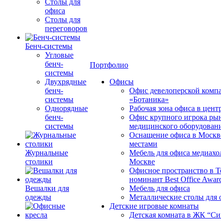
Столы для
офиса
Столы для
переговоров
Бенч-системы
Угловые
бенч-
Портфолио
системы
Двухрядные
Офисы
бенч-
Офис девелоперской комп
системы
«Ботаника»
Однорядные
Рабочая зона офиса в цен
бенч-
Офис крупного игрока ры
системы
медицинского оборудован
Оснащение офиса в Москв
местами
Журнальные
Мебель для офиса медиахо
столики
Москве
Офисное пространство в 
номинант Best Office Awar
Вешалки для
Мебель для офиса
одежды
Металлические столы для 
Детские игровые комнаты
Детская комната в ЖК “Си