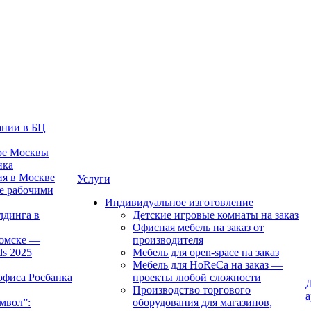
ании в БЦ
тре Москвы
нка
ия в Москве
Услуги
е рабочими
Индивидуальное изготовление
лдинга в
Детские игровые комнаты на заказ
Офисная мебель на заказ от
Томске —
производителя
ds 2025
Мебель для open-space на заказ
Мебель для HoReCa на заказ —
офиса Росбанка
проекты любой сложности
Д
Производство торгового
а
мвол”:
оборудования для магазинов,