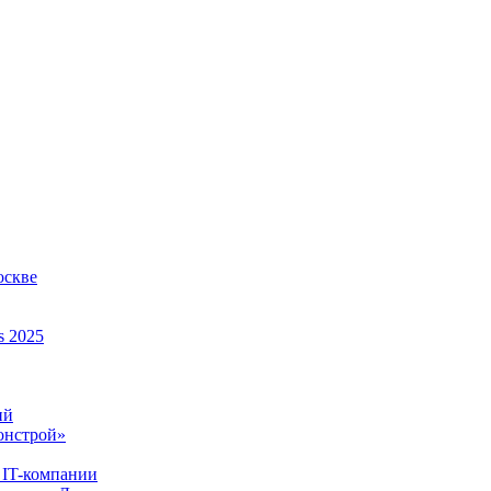
оскве
s 2025
ий
онстрой»
 IT-компании