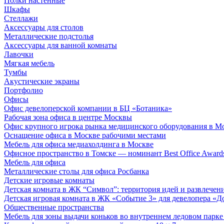
Полки настенные
Шкафы
Стеллажи
Аксессуары для столов
Металлические подстолья
Аксессуары для ванной комнаты
Лавочки
Мягкая мебель
Тумбы
Акустические экраны
Портфолио
Офисы
Офис девелоперской компании в БЦ «Ботаника»
Рабочая зона офиса в центре Москвы
Офис крупного игрока рынка медицинского оборудования в М
Оснащение офиса в Москве рабочими местами
Мебель для офиса медиахолдинга в Москве
Офисное пространство в Томске — номинант Best Office Award
Мебель для офиса
Металлические столы для офиса Росбанка
Детские игровые комнаты
Детская комната в ЖК “Символ”: территория идей и развлечен
Детская игровая комната в ЖК «Событие 3» для девелопера «Д
Общественные пространства
Мебель для зоны выдачи коньков во внутреннем ледовом парке