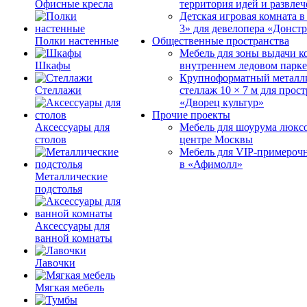
Офисные кресла
территория идей и развле
Детская игровая комната 
3» для девелопера «Донст
Полки настенные
Общественные пространства
Мебель для зоны выдачи к
Шкафы
внутреннем ледовом парке
Крупноформатный металл
Стеллажи
стеллаж 10 × 7 м для прос
«Дворец культур»
Прочие проекты
Аксессуары для
Мебель для шоурума люксо
столов
центре Москвы
Мебель для VIP-примероч
в «Афимолл»
Металлические
подстолья
Аксессуары для
ванной комнаты
Лавочки
Мягкая мебель