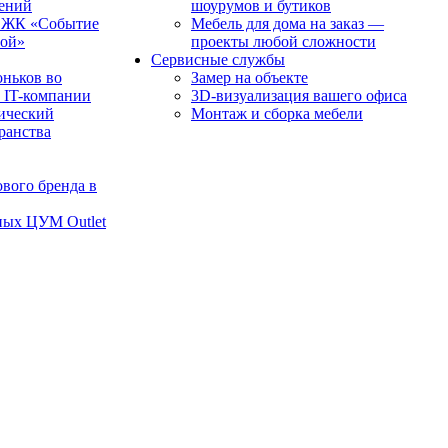
чений
шоурумов и бутиков
в ЖК «Событие
Мебель для дома на заказ —
рой»
проекты любой сложности
Сервисные службы
оньков во
Замер на объекте
 IT-компании
3D-визуализация вашего офиса
ический
Монтаж и сборка мебели
транства
вого бренда в
ных ЦУМ Outlet