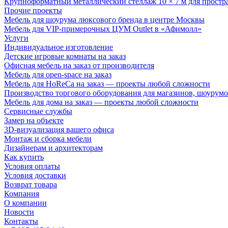
Крупноформатный металлический стеллаж 10 × 7 м для простр
Прочие проекты
Мебель для шоурума люксового бренда в центре Москвы
Мебель для VIP-примерочных ЦУМ Outlet в «Афимолл»
Услуги
Индивидуальное изготовление
Детские игровые комнаты на заказ
Офисная мебель на заказ от производителя
Мебель для open-space на заказ
Мебель для HoReCa на заказ — проекты любой сложности
Производство торгового оборудования для магазинов, шоурумо
Мебель для дома на заказ — проекты любой сложности
Сервисные службы
Замер на объекте
3D-визуализация вашего офиса
Монтаж и сборка мебели
Дизайнерам и архитекторам
Как купить
Условия оплаты
Условия доставки
Возврат товара
Компания
О компании
Новости
Контакты