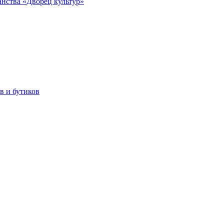
анства «Дворец культур»
в и бутиков