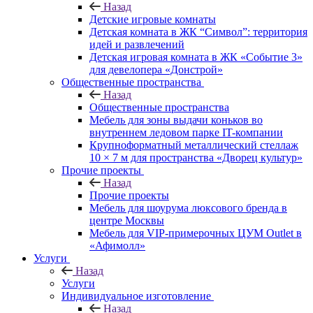
Назад
Детские игровые комнаты
Детская комната в ЖК “Символ”: территория
идей и развлечений
Детская игровая комната в ЖК «Событие 3»
для девелопера «Донстрой»
Общественные пространства
Назад
Общественные пространства
Мебель для зоны выдачи коньков во
внутреннем ледовом парке IT-компании
Крупноформатный металлический стеллаж
10 × 7 м для пространства «Дворец культур»
Прочие проекты
Назад
Прочие проекты
Мебель для шоурума люксового бренда в
центре Москвы
Мебель для VIP-примерочных ЦУМ Outlet в
«Афимолл»
Услуги
Назад
Услуги
Индивидуальное изготовление
Назад