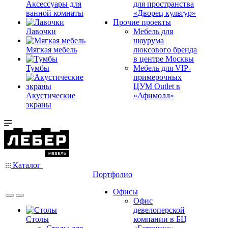
Аксессуары для
для пространства
ванной комнаты
«Дворец культур»
Прочие проекты
Лавочки
Мебель для
шоурума
Мягкая мебель
люксового бренда
в центре Москвы
Тумбы
Мебель для VIP-
примерочных
ЦУМ Outlet в
Акустические
«Афимолл»
экраны
Каталог
Портфолио
Офисы
Офис
девелоперской
Столы
компании в БЦ