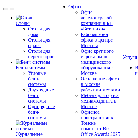
Офисы
Офис
девелоперской
Столы
компании в БЦ
Столы для
«Ботаника»
дома
Рабочая зона
Столы для
офиса в центре
офиса
Москвы
Столы для
Офис крупного
переговоров
игрока рынка
Услуги
медицинского
Бенч-системы
оборудования в
И
Угловые
Москве
и
бенч-
Оснащение офиса
системы
в Москве
Двухрядные
рабочими местами
бенч-
Мебель для офиса
системы
медиахолдинга в
Однорядные
Москве
бенч-
Офисное
системы
пространство в
Томске —
номинант Best
Журнальные
Office Awards 2025