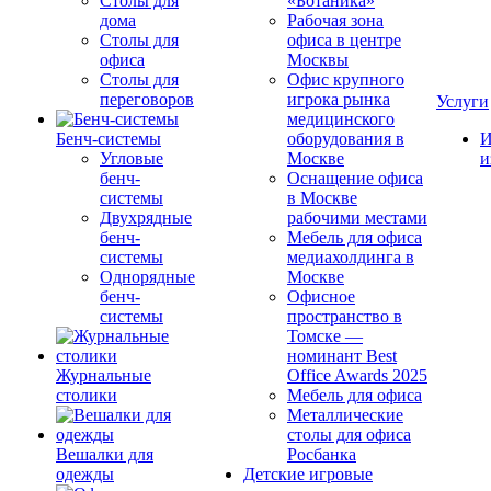
Столы для
«Ботаника»
дома
Рабочая зона
Столы для
офиса в центре
офиса
Москвы
Столы для
Офис крупного
переговоров
игрока рынка
Услуги
медицинского
Бенч-системы
оборудования в
И
Угловые
Москве
и
бенч-
Оснащение офиса
системы
в Москве
Двухрядные
рабочими местами
бенч-
Мебель для офиса
системы
медиахолдинга в
Однорядные
Москве
бенч-
Офисное
системы
пространство в
Томске —
номинант Best
Журнальные
Office Awards 2025
столики
Мебель для офиса
Металлические
столы для офиса
Вешалки для
Росбанка
одежды
Детские игровые