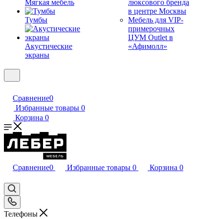
Мягкая мебель
люксового бренда
в центре Москвы
Тумбы
Мебель для VIP-
примерочных
ЦУМ Outlet в
Акустические
«Афимолл»
экраны
Сравнение
0
Избранные товары
0
Корзина
0
Сравнение
0
Избранные товары
0
Корзина
0
Телефоны