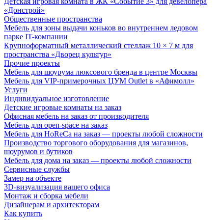
Детская игровая комната в ЖК «Событие 3» для девелопера
«Донстрой»
Общественные пространства
Мебель для зоны выдачи коньков во внутреннем ледовом
парке IT-компании
Крупноформатный металлический стеллаж 10 × 7 м для
пространства «Дворец культур»
Прочие проекты
Мебель для шоурума люксового бренда в центре Москвы
Мебель для VIP-примерочных ЦУМ Outlet в «Афимолл»
Услуги
Индивидуальное изготовление
Детские игровые комнаты на заказ
Офисная мебель на заказ от производителя
Мебель для open-space на заказ
Мебель для HoReCa на заказ — проекты любой сложности
Производство торгового оборудования для магазинов,
шоурумов и бутиков
Мебель для дома на заказ — проекты любой сложности
Сервисные службы
Замер на объекте
3D-визуализация вашего офиса
Монтаж и сборка мебели
Дизайнерам и архитекторам
Как купить