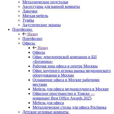
Металлические подстолья
Аксессуары для ванной комнаты
Лавочки
Мягкая мебель
Тумбы
Акустические экраны
Портфолио
Назад
Портфолио
Офисы
Назад
Офисы
Офис девелоперской компании в БЦ
«Ботаника»
Рабочая зона офиса в центре Москвы
Офис крупного игрока рынка медицинского
оборудования в Москве
Оснащение офиса в Москве рабочими
местами
Мебель для офиса медиахолдинга в Москве
Офисное пространство в Томске —
номинант Best Office Awards 2025
Мебель для офиса
Металлические столы для офиса Росбанка
Детские игровые комнаты