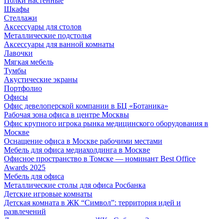
Полки настенные
Шкафы
Стеллажи
Аксессуары для столов
Металлические подстолья
Аксессуары для ванной комнаты
Лавочки
Мягкая мебель
Тумбы
Акустические экраны
Портфолио
Офисы
Офис девелоперской компании в БЦ «Ботаника»
Рабочая зона офиса в центре Москвы
Офис крупного игрока рынка медицинского оборудования в
Москве
Оснащение офиса в Москве рабочими местами
Мебель для офиса медиахолдинга в Москве
Офисное пространство в Томске — номинант Best Office
Awards 2025
Мебель для офиса
Металлические столы для офиса Росбанка
Детские игровые комнаты
Детская комната в ЖК “Символ”: территория идей и
развлечений