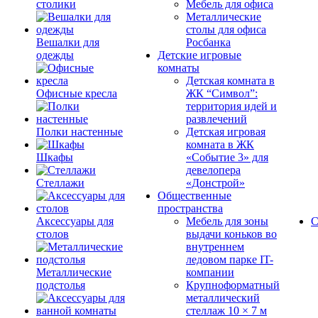
столики
Мебель для офиса
Металлические
столы для офиса
Вешалки для
Росбанка
одежды
Детские игровые
комнаты
Детская комната в
Офисные кресла
ЖК “Символ”:
территория идей и
развлечений
Полки настенные
Детская игровая
комната в ЖК
Шкафы
«Событие 3» для
девелопера
Стеллажи
«Донстрой»
Общественные
пространства
Аксессуары для
Мебель для зоны
С
столов
выдачи коньков во
внутреннем
ледовом парке IT-
Металлические
компании
подстолья
Крупноформатный
металлический
стеллаж 10 × 7 м