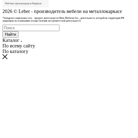
2026 © Leber - производитель мебели на металлокаркасе
*Instagram cоциальная сеть - продукт деятельности Meta Platforms Inc., деятельность которой на территории РФ
запрещена по основаниям осуществления экстремистской деятельности
Найти
Каталог
По всему сайту
По каталогу