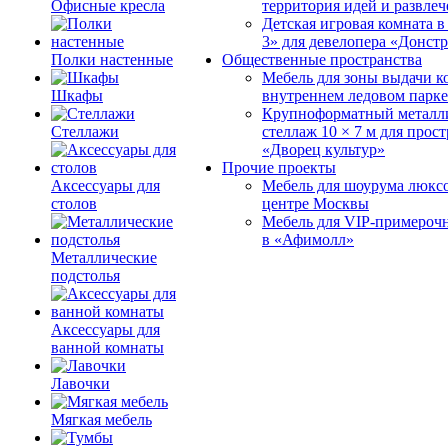
Офисные кресла
территория идей и развле
Детская игровая комната 
3» для девелопера «Донст
Полки настенные
Общественные пространства
Мебель для зоны выдачи к
Шкафы
внутреннем ледовом парке
Крупноформатный металл
Стеллажи
стеллаж 10 × 7 м для прос
«Дворец культур»
Прочие проекты
Аксессуары для
Мебель для шоурума люксо
столов
центре Москвы
Мебель для VIP-примероч
в «Афимолл»
Металлические
подстолья
Аксессуары для
ванной комнаты
Лавочки
Мягкая мебель