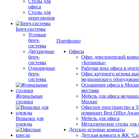
Столы для
офиса
Столы для
переговоров
Бенч-системы
Угловые
бенч-
Портфолио
системы
Двухрядные
Офисы
бенч-
Офис девелоперской комп
системы
«Ботаника»
Однорядные
Рабочая зона офиса в цен
бенч-
Офис крупного игрока ры
системы
медицинского оборудован
Оснащение офиса в Москв
местами
Журнальные
Мебель для офиса медиахо
столики
Москве
Офисное пространство в 
номинант Best Office Awar
Вешалки для
Мебель для офиса
одежды
Металлические столы для 
Детские игровые комнаты
Детская комната в ЖК “Си