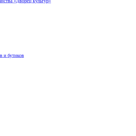
анства «Дворец культур»
в и бутиков