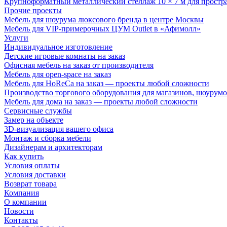
Крупноформатный металлический стеллаж 10 × 7 м для простр
Прочие проекты
Мебель для шоурума люксового бренда в центре Москвы
Мебель для VIP-примерочных ЦУМ Outlet в «Афимолл»
Услуги
Индивидуальное изготовление
Детские игровые комнаты на заказ
Офисная мебель на заказ от производителя
Мебель для open-space на заказ
Мебель для HoReCa на заказ — проекты любой сложности
Производство торгового оборудования для магазинов, шоурумо
Мебель для дома на заказ — проекты любой сложности
Сервисные службы
Замер на объекте
3D-визуализация вашего офиса
Монтаж и сборка мебели
Дизайнерам и архитекторам
Как купить
Условия оплаты
Условия доставки
Возврат товара
Компания
О компании
Новости
Контакты