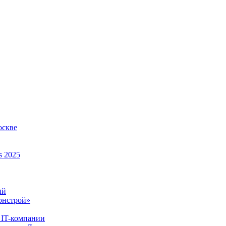
оскве
s 2025
ий
онстрой»
 IT-компании