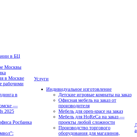
ании в БЦ
тре Москвы
нка
ия в Москве
Услуги
е рабочими
Индивидуальное изготовление
лдинга в
Детские игровые комнаты на заказ
Офисная мебель на заказ от
Томске —
производителя
ds 2025
Мебель для open-space на заказ
Мебель для HoReCa на заказ —
офиса Росбанка
проекты любой сложности
Д
Производство торгового
а
мвол”:
оборудования для магазинов,