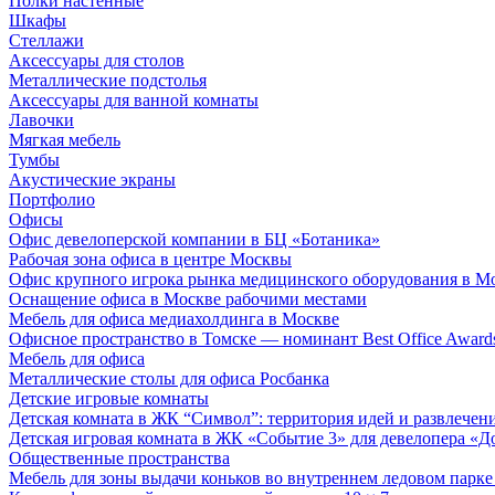
Полки настенные
Шкафы
Стеллажи
Аксессуары для столов
Металлические подстолья
Аксессуары для ванной комнаты
Лавочки
Мягкая мебель
Тумбы
Акустические экраны
Портфолио
Офисы
Офис девелоперской компании в БЦ «Ботаника»
Рабочая зона офиса в центре Москвы
Офис крупного игрока рынка медицинского оборудования в М
Оснащение офиса в Москве рабочими местами
Мебель для офиса медиахолдинга в Москве
Офисное пространство в Томске — номинант Best Office Award
Мебель для офиса
Металлические столы для офиса Росбанка
Детские игровые комнаты
Детская комната в ЖК “Символ”: территория идей и развлечен
Детская игровая комната в ЖК «Событие 3» для девелопера «Д
Общественные пространства
Мебель для зоны выдачи коньков во внутреннем ледовом парке