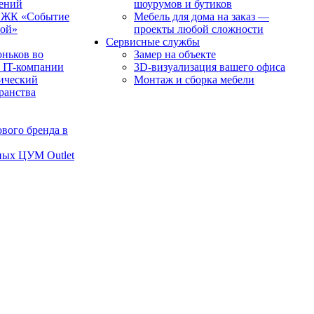
чений
шоурумов и бутиков
в ЖК «Событие
Мебель для дома на заказ —
рой»
проекты любой сложности
Сервисные службы
оньков во
Замер на объекте
 IT-компании
3D-визуализация вашего офиса
ический
Монтаж и сборка мебели
транства
вого бренда в
ных ЦУМ Outlet