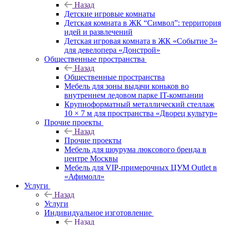
Назад
Детские игровые комнаты
Детская комната в ЖК “Символ”: территория
идей и развлечений
Детская игровая комната в ЖК «Событие 3»
для девелопера «Донстрой»
Общественные пространства
Назад
Общественные пространства
Мебель для зоны выдачи коньков во
внутреннем ледовом парке IT-компании
Крупноформатный металлический стеллаж
10 × 7 м для пространства «Дворец культур»
Прочие проекты
Назад
Прочие проекты
Мебель для шоурума люксового бренда в
центре Москвы
Мебель для VIP-примерочных ЦУМ Outlet в
«Афимолл»
Услуги
Назад
Услуги
Индивидуальное изготовление
Назад