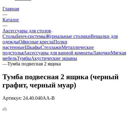
Главная
—
Каталог
—
Аксессуары для столов
Столы
Бенч-системы
Журнальные столики
Вешалки для
одежды
Офисные кресла
Полки
настенные
Шкафы
Стеллажи
Металлические
подстолья
Аксессуары для ванной комнаты
Лавочки
Мягкая
мебель
Тумбы
Акустические экраны
—
Тумба подвесная 2 ящика
Тумба подвесная 2 ящика (черный
графит, черный муар)
Артикул:
24.40.040AA-B