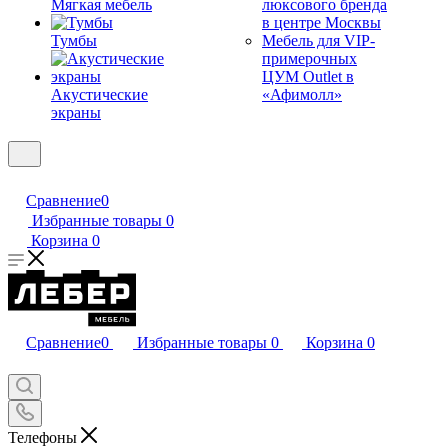
Мягкая мебель
люксового бренда
в центре Москвы
Тумбы
Мебель для VIP-
примерочных
ЦУМ Outlet в
Акустические
«Афимолл»
экраны
Сравнение
0
Избранные товары
0
Корзина
0
Сравнение
0
Избранные товары
0
Корзина
0
Телефоны