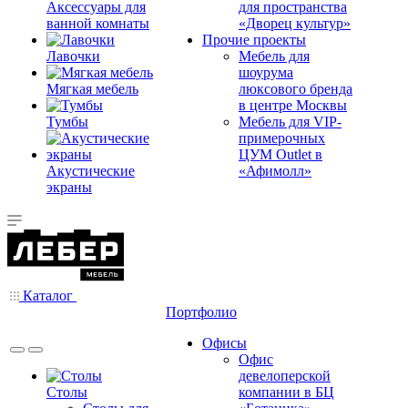
Аксессуары для
для пространства
ванной комнаты
«Дворец культур»
Прочие проекты
Лавочки
Мебель для
шоурума
Мягкая мебель
люксового бренда
в центре Москвы
Тумбы
Мебель для VIP-
примерочных
ЦУМ Outlet в
Акустические
«Афимолл»
экраны
Каталог
Портфолио
Офисы
Офис
девелоперской
Столы
компании в БЦ