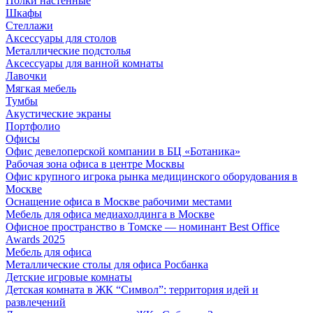
Полки настенные
Шкафы
Стеллажи
Аксессуары для столов
Металлические подстолья
Аксессуары для ванной комнаты
Лавочки
Мягкая мебель
Тумбы
Акустические экраны
Портфолио
Офисы
Офис девелоперской компании в БЦ «Ботаника»
Рабочая зона офиса в центре Москвы
Офис крупного игрока рынка медицинского оборудования в
Москве
Оснащение офиса в Москве рабочими местами
Мебель для офиса медиахолдинга в Москве
Офисное пространство в Томске — номинант Best Office
Awards 2025
Мебель для офиса
Металлические столы для офиса Росбанка
Детские игровые комнаты
Детская комната в ЖК “Символ”: территория идей и
развлечений