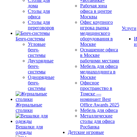
Столы для
«Ботаника»
дома
Рабочая зона
Столы для
офиса в центре
офиса
Москвы
Столы для
Офис крупного
переговоров
игрока рынка
Услуги
медицинского
Бенч-системы
оборудования в
И
Угловые
Москве
и
бенч-
Оснащение офиса
системы
в Москве
Двухрядные
рабочими местами
бенч-
Мебель для офиса
системы
медиахолдинга в
Однорядные
Москве
бенч-
Офисное
системы
пространство в
Томске —
номинант Best
Журнальные
Office Awards 2025
столики
Мебель для офиса
Металлические
столы для офиса
Вешалки для
Росбанка
одежды
Детские игровые