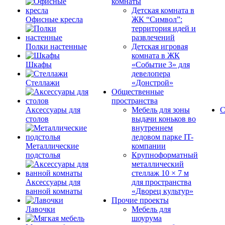
комнаты
Детская комната в
Офисные кресла
ЖК “Символ”:
территория идей и
развлечений
Полки настенные
Детская игровая
комната в ЖК
Шкафы
«Событие 3» для
девелопера
Стеллажи
«Донстрой»
Общественные
пространства
Аксессуары для
Мебель для зоны
С
столов
выдачи коньков во
внутреннем
ледовом парке IT-
Металлические
компании
подстолья
Крупноформатный
металлический
стеллаж 10 × 7 м
Аксессуары для
для пространства
ванной комнаты
«Дворец культур»
Прочие проекты
Лавочки
Мебель для
шоурума