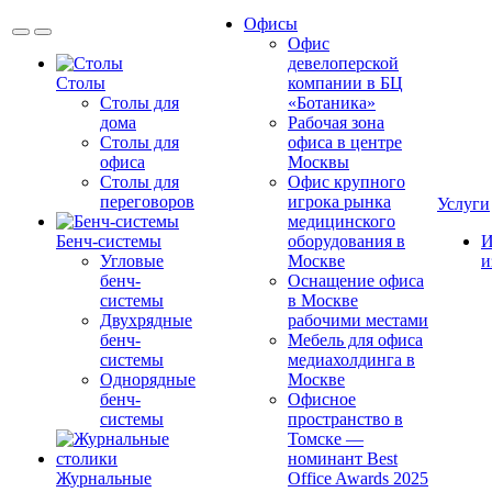
Офисы
Офис
девелоперской
Столы
компании в БЦ
Столы для
«Ботаника»
дома
Рабочая зона
Столы для
офиса в центре
офиса
Москвы
Столы для
Офис крупного
переговоров
игрока рынка
Услуги
медицинского
Бенч-системы
оборудования в
И
Угловые
Москве
и
бенч-
Оснащение офиса
системы
в Москве
Двухрядные
рабочими местами
бенч-
Мебель для офиса
системы
медиахолдинга в
Однорядные
Москве
бенч-
Офисное
системы
пространство в
Томске —
номинант Best
Журнальные
Office Awards 2025