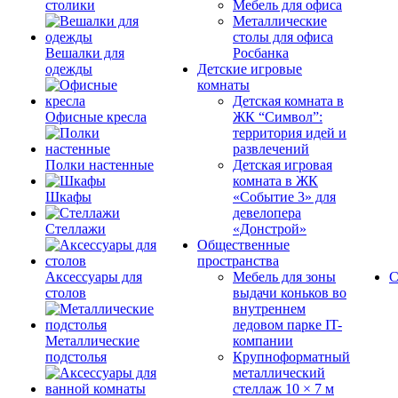
столики
Мебель для офиса
Металлические
столы для офиса
Вешалки для
Росбанка
одежды
Детские игровые
комнаты
Детская комната в
Офисные кресла
ЖК “Символ”:
территория идей и
развлечений
Полки настенные
Детская игровая
комната в ЖК
Шкафы
«Событие 3» для
девелопера
Стеллажи
«Донстрой»
Общественные
пространства
Аксессуары для
Мебель для зоны
С
столов
выдачи коньков во
внутреннем
ледовом парке IT-
Металлические
компании
подстолья
Крупноформатный
металлический
стеллаж 10 × 7 м