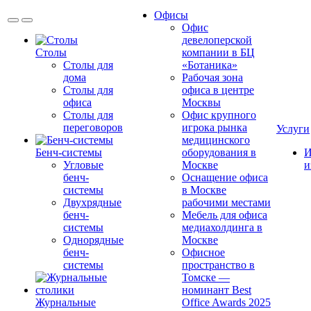
Офисы
Офис
девелоперской
Столы
компании в БЦ
Столы для
«Ботаника»
дома
Рабочая зона
Столы для
офиса в центре
офиса
Москвы
Столы для
Офис крупного
переговоров
игрока рынка
Услуги
медицинского
Бенч-системы
оборудования в
И
Угловые
Москве
и
бенч-
Оснащение офиса
системы
в Москве
Двухрядные
рабочими местами
бенч-
Мебель для офиса
системы
медиахолдинга в
Однорядные
Москве
бенч-
Офисное
системы
пространство в
Томске —
номинант Best
Журнальные
Office Awards 2025