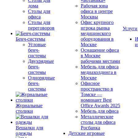
Столы для
«Ботаника»
дома
Рабочая зона
Столы для
офиса в центре
офиса
Москвы
Столы для
Офис крупного
переговоров
игрока рынка
Услуги
медицинского
Бенч-системы
оборудования в
И
Угловые
Москве
и
бенч-
Оснащение офиса
системы
в Москве
Двухрядные
рабочими местами
бенч-
Мебель для офиса
системы
медиахолдинга в
Однорядные
Москве
бенч-
Офисное
системы
пространство в
Томске —
номинант Best
Журнальные
Office Awards 2025
столики
Мебель для офиса
Металлические
столы для офиса
Вешалки для
Росбанка
одежды
Детские игровые