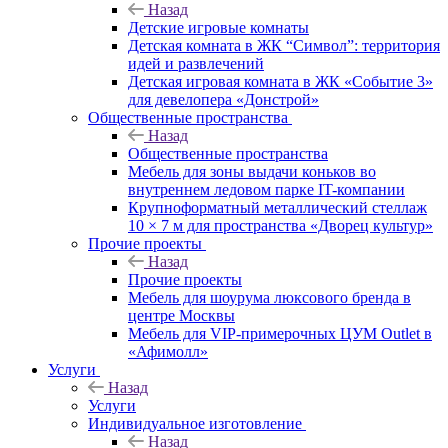
Назад
Детские игровые комнаты
Детская комната в ЖК “Символ”: территория
идей и развлечений
Детская игровая комната в ЖК «Событие 3»
для девелопера «Донстрой»
Общественные пространства
Назад
Общественные пространства
Мебель для зоны выдачи коньков во
внутреннем ледовом парке IT-компании
Крупноформатный металлический стеллаж
10 × 7 м для пространства «Дворец культур»
Прочие проекты
Назад
Прочие проекты
Мебель для шоурума люксового бренда в
центре Москвы
Мебель для VIP-примерочных ЦУМ Outlet в
«Афимолл»
Услуги
Назад
Услуги
Индивидуальное изготовление
Назад