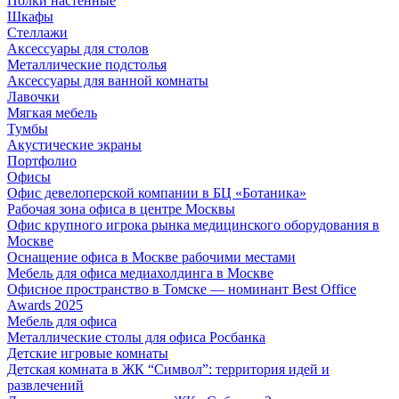
Полки настенные
Шкафы
Стеллажи
Аксессуары для столов
Металлические подстолья
Аксессуары для ванной комнаты
Лавочки
Мягкая мебель
Тумбы
Акустические экраны
Портфолио
Офисы
Офис девелоперской компании в БЦ «Ботаника»
Рабочая зона офиса в центре Москвы
Офис крупного игрока рынка медицинского оборудования в
Москве
Оснащение офиса в Москве рабочими местами
Мебель для офиса медиахолдинга в Москве
Офисное пространство в Томске — номинант Best Office
Awards 2025
Мебель для офиса
Металлические столы для офиса Росбанка
Детские игровые комнаты
Детская комната в ЖК “Символ”: территория идей и
развлечений