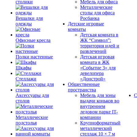
столики
Мебель для офиса
Металлические
столы для офиса
Вешалки для
Росбанка
одежды
Детские игровые
комнаты
Детская комната в
Офисные кресла
ЖК “Символ”:
территория идей и
развлечений
Полки настенные
Детская игровая
комната в ЖК
Шкафы
«Событие 3» для
девелопера
Стеллажи
«Донстрой»
Общественные
пространства
Аксессуары для
Мебель для зоны
С
столов
выдачи коньков во
внутреннем
ледовом парке IT-
Металлические
компании
подстолья
Крупноформатный
металлический
стеллаж 10 × 7 м