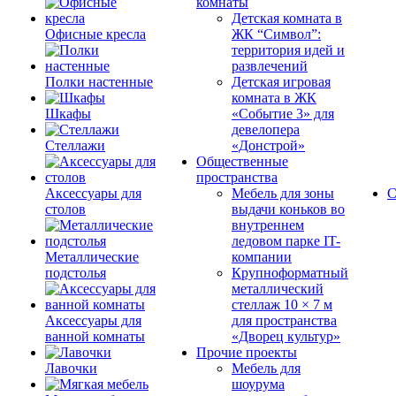
комнаты
Детская комната в
Офисные кресла
ЖК “Символ”:
территория идей и
развлечений
Полки настенные
Детская игровая
комната в ЖК
Шкафы
«Событие 3» для
девелопера
Стеллажи
«Донстрой»
Общественные
пространства
Аксессуары для
Мебель для зоны
С
столов
выдачи коньков во
внутреннем
ледовом парке IT-
Металлические
компании
подстолья
Крупноформатный
металлический
стеллаж 10 × 7 м
Аксессуары для
для пространства
ванной комнаты
«Дворец культур»
Прочие проекты
Лавочки
Мебель для
шоурума