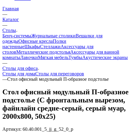
Главная
—
Каталог
—
Столы
Бенч-системы
Журнальные столики
Вешалки для
одежды
Офисные кресла
Полки
настенные
Шкафы
Стеллажи
Аксессуары для
столов
Металлические подстолья
Аксессуары для ванной
комнаты
Лавочки
Мягкая мебель
Тумбы
Акустические экраны
—
Столы для офиса
Столы для дома
Столы для переговоров
—
Стол офисный модульный П-образное подстолье
Стол офисный модульный П-образное
подстолье (С фронтальным вырезом,
файнлайн средне-серый, серый муар,
2000x800, 50x25)
Артикул:
60.40.001_5_jj_g_52_0_p