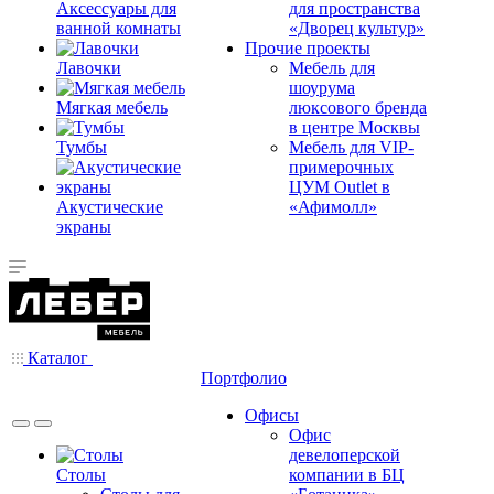
Аксессуары для
для пространства
ванной комнаты
«Дворец культур»
Прочие проекты
Лавочки
Мебель для
шоурума
Мягкая мебель
люксового бренда
в центре Москвы
Тумбы
Мебель для VIP-
примерочных
ЦУМ Outlet в
Акустические
«Афимолл»
экраны
Каталог
Портфолио
Офисы
Офис
девелоперской
Столы
компании в БЦ