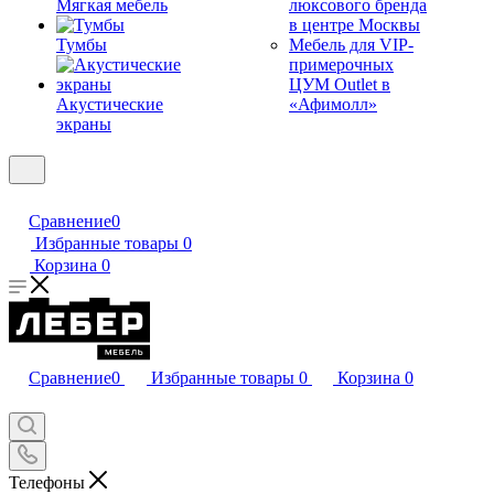
Мягкая мебель
люксового бренда
в центре Москвы
Тумбы
Мебель для VIP-
примерочных
ЦУМ Outlet в
Акустические
«Афимолл»
экраны
Сравнение
0
Избранные товары
0
Корзина
0
Сравнение
0
Избранные товары
0
Корзина
0
Телефоны