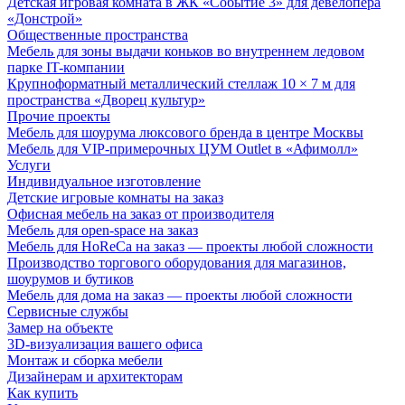
Детская игровая комната в ЖК «Событие 3» для девелопера
«Донстрой»
Общественные пространства
Мебель для зоны выдачи коньков во внутреннем ледовом
парке IT-компании
Крупноформатный металлический стеллаж 10 × 7 м для
пространства «Дворец культур»
Прочие проекты
Мебель для шоурума люксового бренда в центре Москвы
Мебель для VIP-примерочных ЦУМ Outlet в «Афимолл»
Услуги
Индивидуальное изготовление
Детские игровые комнаты на заказ
Офисная мебель на заказ от производителя
Мебель для open-space на заказ
Мебель для HoReCa на заказ — проекты любой сложности
Производство торгового оборудования для магазинов,
шоурумов и бутиков
Мебель для дома на заказ — проекты любой сложности
Сервисные службы
Замер на объекте
3D-визуализация вашего офиса
Монтаж и сборка мебели
Дизайнерам и архитекторам
Как купить