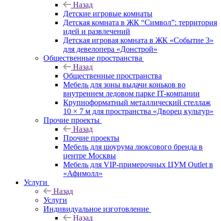
Назад
Детские игровые комнаты
Детская комната в ЖК “Символ”: территория
идей и развлечений
Детская игровая комната в ЖК «Событие 3»
для девелопера «Донстрой»
Общественные пространства
Назад
Общественные пространства
Мебель для зоны выдачи коньков во
внутреннем ледовом парке IT-компании
Крупноформатный металлический стеллаж
10 × 7 м для пространства «Дворец культур»
Прочие проекты
Назад
Прочие проекты
Мебель для шоурума люксового бренда в
центре Москвы
Мебель для VIP-примерочных ЦУМ Outlet в
«Афимолл»
Услуги
Назад
Услуги
Индивидуальное изготовление
Назад