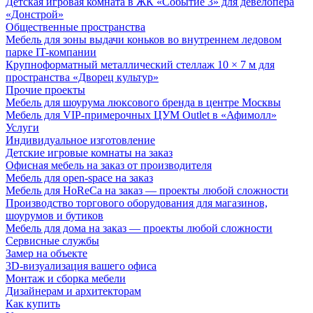
Детская игровая комната в ЖК «Событие 3» для девелопера
«Донстрой»
Общественные пространства
Мебель для зоны выдачи коньков во внутреннем ледовом
парке IT-компании
Крупноформатный металлический стеллаж 10 × 7 м для
пространства «Дворец культур»
Прочие проекты
Мебель для шоурума люксового бренда в центре Москвы
Мебель для VIP-примерочных ЦУМ Outlet в «Афимолл»
Услуги
Индивидуальное изготовление
Детские игровые комнаты на заказ
Офисная мебель на заказ от производителя
Мебель для open-space на заказ
Мебель для HoReCa на заказ — проекты любой сложности
Производство торгового оборудования для магазинов,
шоурумов и бутиков
Мебель для дома на заказ — проекты любой сложности
Сервисные службы
Замер на объекте
3D-визуализация вашего офиса
Монтаж и сборка мебели
Дизайнерам и архитекторам
Как купить