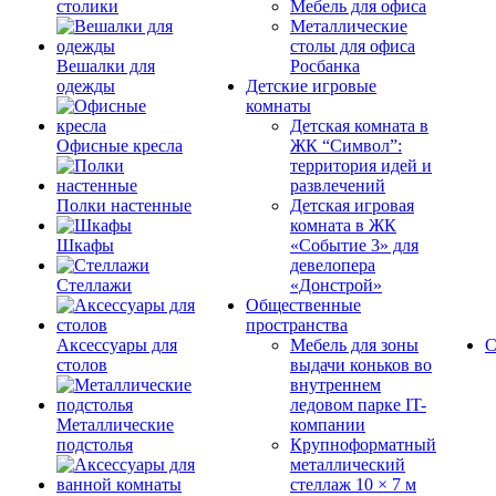
столики
Мебель для офиса
Металлические
столы для офиса
Вешалки для
Росбанка
одежды
Детские игровые
комнаты
Детская комната в
Офисные кресла
ЖК “Символ”:
территория идей и
развлечений
Полки настенные
Детская игровая
комната в ЖК
Шкафы
«Событие 3» для
девелопера
Стеллажи
«Донстрой»
Общественные
пространства
Аксессуары для
Мебель для зоны
С
столов
выдачи коньков во
внутреннем
ледовом парке IT-
Металлические
компании
подстолья
Крупноформатный
металлический
стеллаж 10 × 7 м