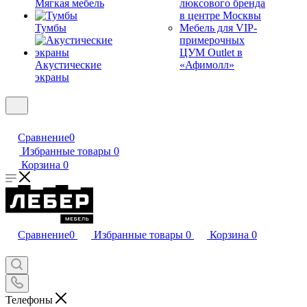
Мягкая мебель
люксового бренда
в центре Москвы
Тумбы
Мебель для VIP-
примерочных
ЦУМ Outlet в
Акустические
«Афимолл»
экраны
Сравнение
0
Избранные товары
0
Корзина
0
Сравнение
0
Избранные товары
0
Корзина
0
Телефоны