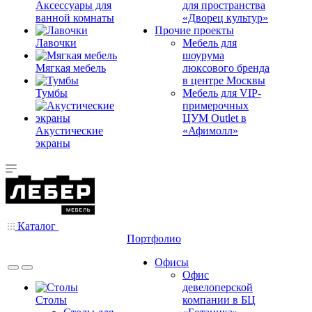
Аксессуары для
для пространства
ванной комнаты
«Дворец культур»
Прочие проекты
Лавочки
Мебель для
шоурума
Мягкая мебель
люксового бренда
в центре Москвы
Тумбы
Мебель для VIP-
примерочных
ЦУМ Outlet в
Акустические
«Афимолл»
экраны
Каталог
Портфолио
Офисы
Офис
девелоперской
Столы
компании в БЦ