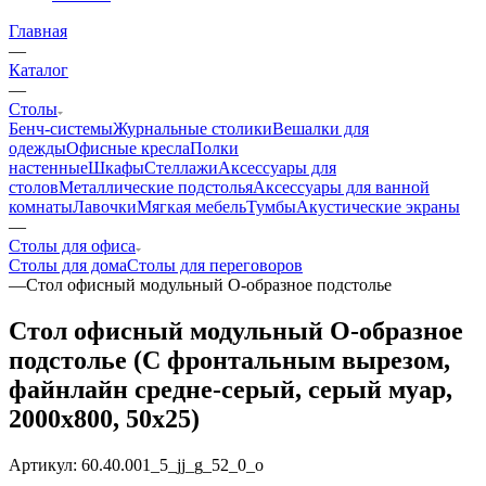
Главная
—
Каталог
—
Столы
Бенч-системы
Журнальные столики
Вешалки для
одежды
Офисные кресла
Полки
настенные
Шкафы
Стеллажи
Аксессуары для
столов
Металлические подстолья
Аксессуары для ванной
комнаты
Лавочки
Мягкая мебель
Тумбы
Акустические экраны
—
Столы для офиса
Столы для дома
Столы для переговоров
—
Стол офисный модульный О-образное подстолье
Стол офисный модульный О-образное
подстолье (С фронтальным вырезом,
файнлайн средне-серый, серый муар,
2000x800, 50x25)
Артикул:
60.40.001_5_jj_g_52_0_o