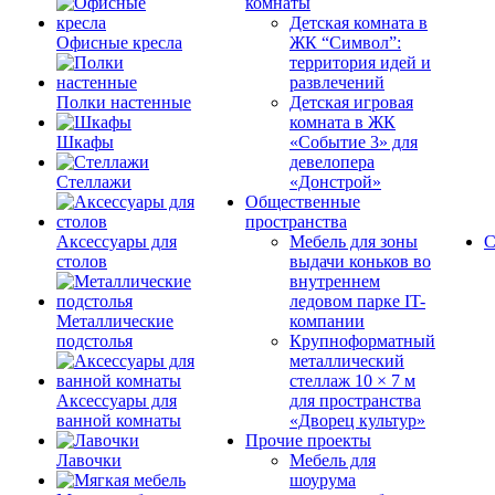
комнаты
Детская комната в
Офисные кресла
ЖК “Символ”:
территория идей и
развлечений
Полки настенные
Детская игровая
комната в ЖК
Шкафы
«Событие 3» для
девелопера
Стеллажи
«Донстрой»
Общественные
пространства
Аксессуары для
Мебель для зоны
С
столов
выдачи коньков во
внутреннем
ледовом парке IT-
Металлические
компании
подстолья
Крупноформатный
металлический
стеллаж 10 × 7 м
Аксессуары для
для пространства
ванной комнаты
«Дворец культур»
Прочие проекты
Лавочки
Мебель для
шоурума