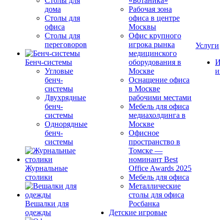
Столы для
«Ботаника»
дома
Рабочая зона
Столы для
офиса в центре
офиса
Москвы
Столы для
Офис крупного
переговоров
игрока рынка
Услуги
медицинского
Бенч-системы
оборудования в
И
Угловые
Москве
и
бенч-
Оснащение офиса
системы
в Москве
Двухрядные
рабочими местами
бенч-
Мебель для офиса
системы
медиахолдинга в
Однорядные
Москве
бенч-
Офисное
системы
пространство в
Томске —
номинант Best
Журнальные
Office Awards 2025
столики
Мебель для офиса
Металлические
столы для офиса
Вешалки для
Росбанка
одежды
Детские игровые