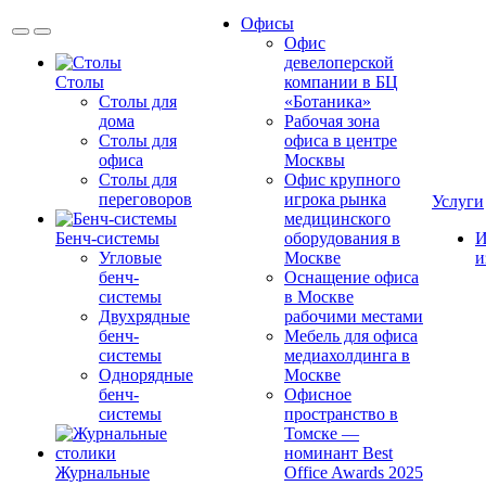
Офисы
Офис
девелоперской
Столы
компании в БЦ
Столы для
«Ботаника»
дома
Рабочая зона
Столы для
офиса в центре
офиса
Москвы
Столы для
Офис крупного
переговоров
игрока рынка
Услуги
медицинского
Бенч-системы
оборудования в
И
Угловые
Москве
и
бенч-
Оснащение офиса
системы
в Москве
Двухрядные
рабочими местами
бенч-
Мебель для офиса
системы
медиахолдинга в
Однорядные
Москве
бенч-
Офисное
системы
пространство в
Томске —
номинант Best
Журнальные
Office Awards 2025