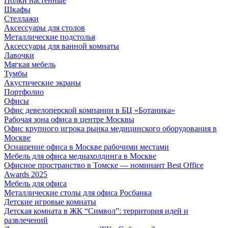
Полки настенные
Шкафы
Стеллажи
Аксессуары для столов
Металлические подстолья
Аксессуары для ванной комнаты
Лавочки
Мягкая мебель
Тумбы
Акустические экраны
Портфолио
Офисы
Офис девелоперской компании в БЦ «Ботаника»
Рабочая зона офиса в центре Москвы
Офис крупного игрока рынка медицинского оборудования в
Москве
Оснащение офиса в Москве рабочими местами
Мебель для офиса медиахолдинга в Москве
Офисное пространство в Томске — номинант Best Office
Awards 2025
Мебель для офиса
Металлические столы для офиса Росбанка
Детские игровые комнаты
Детская комната в ЖК “Символ”: территория идей и
развлечений