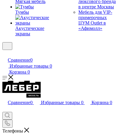
Мягкая мебель
люксового бренда
в центре Москвы
Тумбы
Мебель для VIP-
примерочных
ЦУМ Outlet в
Акустические
«Афимолл»
экраны
Сравнение
0
Избранные товары
0
Корзина
0
Сравнение
0
Избранные товары
0
Корзина
0
Телефоны