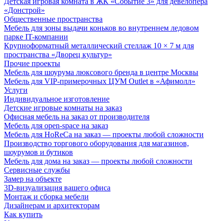
Детская игровая комната в ЖК «Событие 3» для девелопера
«Донстрой»
Общественные пространства
Мебель для зоны выдачи коньков во внутреннем ледовом
парке IT-компании
Крупноформатный металлический стеллаж 10 × 7 м для
пространства «Дворец культур»
Прочие проекты
Мебель для шоурума люксового бренда в центре Москвы
Мебель для VIP-примерочных ЦУМ Outlet в «Афимолл»
Услуги
Индивидуальное изготовление
Детские игровые комнаты на заказ
Офисная мебель на заказ от производителя
Мебель для open-space на заказ
Мебель для HoReCa на заказ — проекты любой сложности
Производство торгового оборудования для магазинов,
шоурумов и бутиков
Мебель для дома на заказ — проекты любой сложности
Сервисные службы
Замер на объекте
3D-визуализация вашего офиса
Монтаж и сборка мебели
Дизайнерам и архитекторам
Как купить