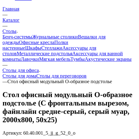
Главная
—
Каталог
—
Столы
Бенч-системы
Журнальные столики
Вешалки для
одежды
Офисные кресла
Полки
настенные
Шкафы
Стеллажи
Аксессуары для
столов
Металлические подстолья
Аксессуары для ванной
комнаты
Лавочки
Мягкая мебель
Тумбы
Акустические экраны
—
Столы для офиса
Столы для дома
Столы для переговоров
—
Стол офисный модульный О-образное подстолье
Стол офисный модульный О-образное
подстолье (С фронтальным вырезом,
файнлайн средне-серый, серый муар,
2000x800, 50x25)
Артикул:
60.40.001_5_jj_g_52_0_o