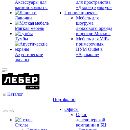
Аксессуары для
для пространства
ванной комнаты
«Дворец культур»
Прочие проекты
Лавочки
Мебель для
шоурума
Мягкая мебель
люксового бренда
в центре Москвы
Тумбы
Мебель для VIP-
примерочных
ЦУМ Outlet в
Акустические
«Афимолл»
экраны
Каталог
Портфолио
Офисы
Офис
девелоперской
Столы
компании в БЦ