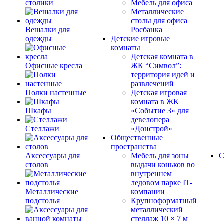
столики
Мебель для офиса
Металлические
столы для офиса
Вешалки для
Росбанка
одежды
Детские игровые
комнаты
Детская комната в
Офисные кресла
ЖК “Символ”:
территория идей и
развлечений
Полки настенные
Детская игровая
комната в ЖК
Шкафы
«Событие 3» для
девелопера
Стеллажи
«Донстрой»
Общественные
пространства
Аксессуары для
Мебель для зоны
С
столов
выдачи коньков во
внутреннем
ледовом парке IT-
Металлические
компании
подстолья
Крупноформатный
металлический
стеллаж 10 × 7 м