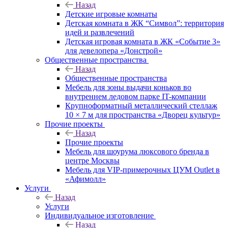
Назад
Детские игровые комнаты
Детская комната в ЖК “Символ”: территория
идей и развлечений
Детская игровая комната в ЖК «Событие 3»
для девелопера «Донстрой»
Общественные пространства
Назад
Общественные пространства
Мебель для зоны выдачи коньков во
внутреннем ледовом парке IT-компании
Крупноформатный металлический стеллаж
10 × 7 м для пространства «Дворец культур»
Прочие проекты
Назад
Прочие проекты
Мебель для шоурума люксового бренда в
центре Москвы
Мебель для VIP-примерочных ЦУМ Outlet в
«Афимолл»
Услуги
Назад
Услуги
Индивидуальное изготовление
Назад