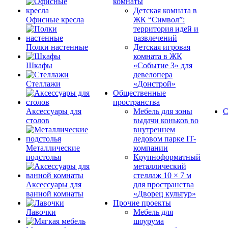
комнаты
Детская комната в
Офисные кресла
ЖК “Символ”:
территория идей и
развлечений
Полки настенные
Детская игровая
комната в ЖК
Шкафы
«Событие 3» для
девелопера
Стеллажи
«Донстрой»
Общественные
пространства
Аксессуары для
Мебель для зоны
С
столов
выдачи коньков во
внутреннем
ледовом парке IT-
Металлические
компании
подстолья
Крупноформатный
металлический
стеллаж 10 × 7 м
Аксессуары для
для пространства
ванной комнаты
«Дворец культур»
Прочие проекты
Лавочки
Мебель для
шоурума