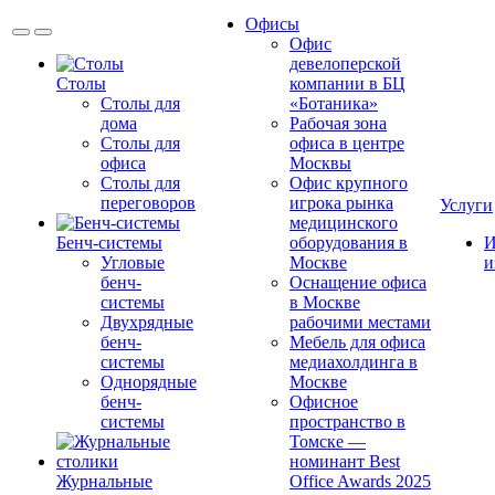
Офисы
Офис
девелоперской
Столы
компании в БЦ
Столы для
«Ботаника»
дома
Рабочая зона
Столы для
офиса в центре
офиса
Москвы
Столы для
Офис крупного
переговоров
игрока рынка
Услуги
медицинского
Бенч-системы
оборудования в
И
Угловые
Москве
и
бенч-
Оснащение офиса
системы
в Москве
Двухрядные
рабочими местами
бенч-
Мебель для офиса
системы
медиахолдинга в
Однорядные
Москве
бенч-
Офисное
системы
пространство в
Томске —
номинант Best
Журнальные
Office Awards 2025