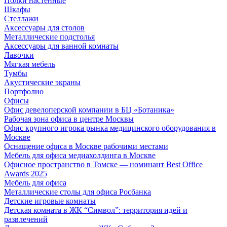
Полки настенные
Шкафы
Стеллажи
Аксессуары для столов
Металлические подстолья
Аксессуары для ванной комнаты
Лавочки
Мягкая мебель
Тумбы
Акустические экраны
Портфолио
Офисы
Офис девелоперской компании в БЦ «Ботаника»
Рабочая зона офиса в центре Москвы
Офис крупного игрока рынка медицинского оборудования в
Москве
Оснащение офиса в Москве рабочими местами
Мебель для офиса медиахолдинга в Москве
Офисное пространство в Томске — номинант Best Office
Awards 2025
Мебель для офиса
Металлические столы для офиса Росбанка
Детские игровые комнаты
Детская комната в ЖК “Символ”: территория идей и
развлечений