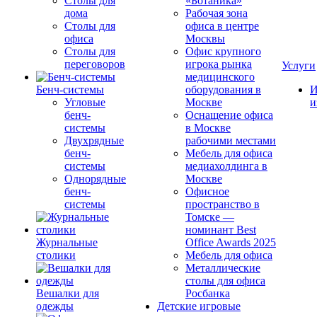
Столы для
«Ботаника»
дома
Рабочая зона
Столы для
офиса в центре
офиса
Москвы
Столы для
Офис крупного
переговоров
игрока рынка
Услуги
медицинского
Бенч-системы
оборудования в
И
Угловые
Москве
и
бенч-
Оснащение офиса
системы
в Москве
Двухрядные
рабочими местами
бенч-
Мебель для офиса
системы
медиахолдинга в
Однорядные
Москве
бенч-
Офисное
системы
пространство в
Томске —
номинант Best
Журнальные
Office Awards 2025
столики
Мебель для офиса
Металлические
столы для офиса
Вешалки для
Росбанка
одежды
Детские игровые