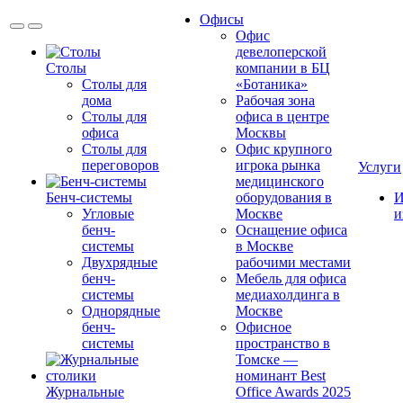
Офисы
Офис
девелоперской
Столы
компании в БЦ
Столы для
«Ботаника»
дома
Рабочая зона
Столы для
офиса в центре
офиса
Москвы
Столы для
Офис крупного
переговоров
игрока рынка
Услуги
медицинского
Бенч-системы
оборудования в
И
Угловые
Москве
и
бенч-
Оснащение офиса
системы
в Москве
Двухрядные
рабочими местами
бенч-
Мебель для офиса
системы
медиахолдинга в
Однорядные
Москве
бенч-
Офисное
системы
пространство в
Томске —
номинант Best
Журнальные
Office Awards 2025