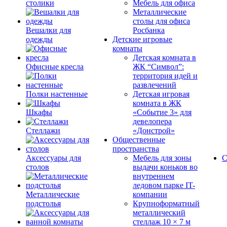
столики
Мебель для офиса
Металлические
столы для офиса
Вешалки для
Росбанка
одежды
Детские игровые
комнаты
Детская комната в
Офисные кресла
ЖК “Символ”:
территория идей и
развлечений
Полки настенные
Детская игровая
комната в ЖК
Шкафы
«Событие 3» для
девелопера
Стеллажи
«Донстрой»
Общественные
пространства
Аксессуары для
Мебель для зоны
С
столов
выдачи коньков во
внутреннем
ледовом парке IT-
Металлические
компании
подстолья
Крупноформатный
металлический
стеллаж 10 × 7 м