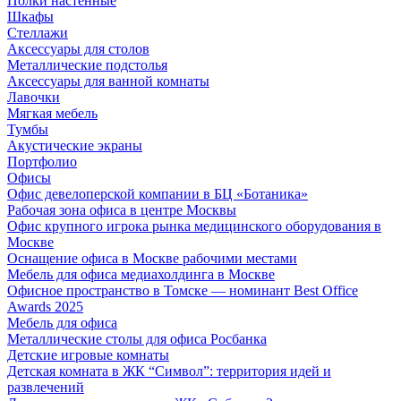
Полки настенные
Шкафы
Стеллажи
Аксессуары для столов
Металлические подстолья
Аксессуары для ванной комнаты
Лавочки
Мягкая мебель
Тумбы
Акустические экраны
Портфолио
Офисы
Офис девелоперской компании в БЦ «Ботаника»
Рабочая зона офиса в центре Москвы
Офис крупного игрока рынка медицинского оборудования в
Москве
Оснащение офиса в Москве рабочими местами
Мебель для офиса медиахолдинга в Москве
Офисное пространство в Томске — номинант Best Office
Awards 2025
Мебель для офиса
Металлические столы для офиса Росбанка
Детские игровые комнаты
Детская комната в ЖК “Символ”: территория идей и
развлечений