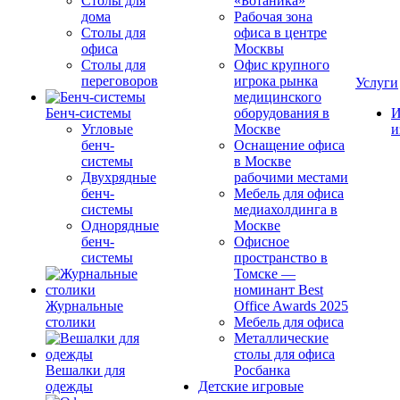
Столы для
«Ботаника»
дома
Рабочая зона
Столы для
офиса в центре
офиса
Москвы
Столы для
Офис крупного
переговоров
игрока рынка
Услуги
медицинского
Бенч-системы
оборудования в
И
Угловые
Москве
и
бенч-
Оснащение офиса
системы
в Москве
Двухрядные
рабочими местами
бенч-
Мебель для офиса
системы
медиахолдинга в
Однорядные
Москве
бенч-
Офисное
системы
пространство в
Томске —
номинант Best
Журнальные
Office Awards 2025
столики
Мебель для офиса
Металлические
столы для офиса
Вешалки для
Росбанка
одежды
Детские игровые