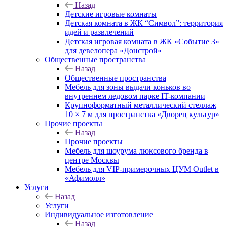
Назад
Детские игровые комнаты
Детская комната в ЖК “Символ”: территория
идей и развлечений
Детская игровая комната в ЖК «Событие 3»
для девелопера «Донстрой»
Общественные пространства
Назад
Общественные пространства
Мебель для зоны выдачи коньков во
внутреннем ледовом парке IT-компании
Крупноформатный металлический стеллаж
10 × 7 м для пространства «Дворец культур»
Прочие проекты
Назад
Прочие проекты
Мебель для шоурума люксового бренда в
центре Москвы
Мебель для VIP-примерочных ЦУМ Outlet в
«Афимолл»
Услуги
Назад
Услуги
Индивидуальное изготовление
Назад