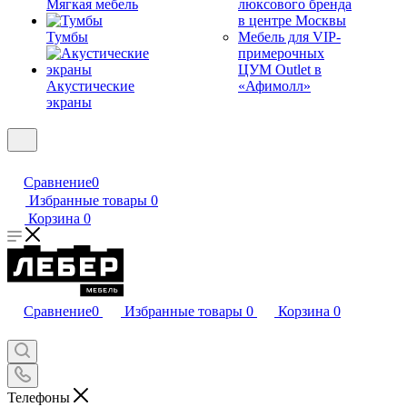
Мягкая мебель
люксового бренда
в центре Москвы
Тумбы
Мебель для VIP-
примерочных
ЦУМ Outlet в
Акустические
«Афимолл»
экраны
Сравнение
0
Избранные товары
0
Корзина
0
Сравнение
0
Избранные товары
0
Корзина
0
Телефоны