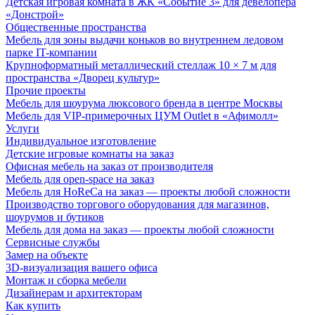
Детская игровая комната в ЖК «Событие 3» для девелопера
«Донстрой»
Общественные пространства
Мебель для зоны выдачи коньков во внутреннем ледовом
парке IT-компании
Крупноформатный металлический стеллаж 10 × 7 м для
пространства «Дворец культур»
Прочие проекты
Мебель для шоурума люксового бренда в центре Москвы
Мебель для VIP-примерочных ЦУМ Outlet в «Афимолл»
Услуги
Индивидуальное изготовление
Детские игровые комнаты на заказ
Офисная мебель на заказ от производителя
Мебель для open-space на заказ
Мебель для HoReCa на заказ — проекты любой сложности
Производство торгового оборудования для магазинов,
шоурумов и бутиков
Мебель для дома на заказ — проекты любой сложности
Сервисные службы
Замер на объекте
3D-визуализация вашего офиса
Монтаж и сборка мебели
Дизайнерам и архитекторам
Как купить