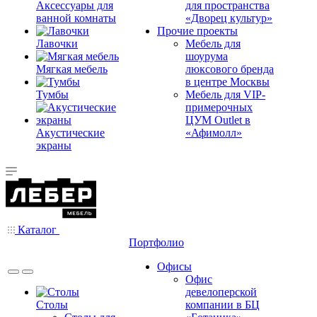
Аксессуары для
для пространства
ванной комнаты
«Дворец культур»
Прочие проекты
Лавочки
Мебель для
шоурума
Мягкая мебель
люксового бренда
в центре Москвы
Тумбы
Мебель для VIP-
примерочных
ЦУМ Outlet в
Акустические
«Афимолл»
экраны
Каталог
Портфолио
Офисы
Офис
девелоперской
Столы
компании в БЦ