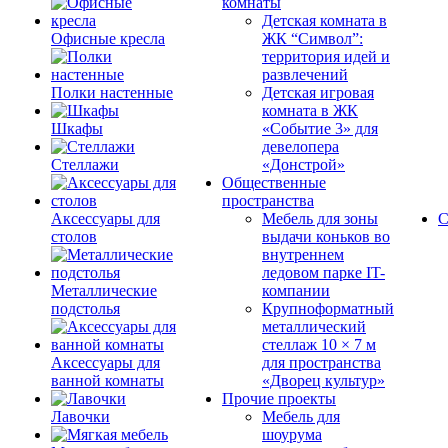
комнаты
Детская комната в
Офисные кресла
ЖК “Символ”:
территория идей и
развлечений
Полки настенные
Детская игровая
комната в ЖК
Шкафы
«Событие 3» для
девелопера
Стеллажи
«Донстрой»
Общественные
пространства
Аксессуары для
Мебель для зоны
С
столов
выдачи коньков во
внутреннем
ледовом парке IT-
Металлические
компании
подстолья
Крупноформатный
металлический
стеллаж 10 × 7 м
Аксессуары для
для пространства
ванной комнаты
«Дворец культур»
Прочие проекты
Лавочки
Мебель для
шоурума