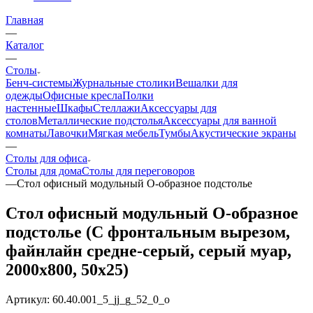
Главная
—
Каталог
—
Столы
Бенч-системы
Журнальные столики
Вешалки для
одежды
Офисные кресла
Полки
настенные
Шкафы
Стеллажи
Аксессуары для
столов
Металлические подстолья
Аксессуары для ванной
комнаты
Лавочки
Мягкая мебель
Тумбы
Акустические экраны
—
Столы для офиса
Столы для дома
Столы для переговоров
—
Стол офисный модульный О-образное подстолье
Стол офисный модульный О-образное
подстолье (С фронтальным вырезом,
файнлайн средне-серый, серый муар,
2000x800, 50x25)
Артикул:
60.40.001_5_jj_g_52_0_o