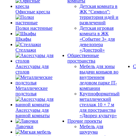
комнаты
Детская комната в
Офисные кресла
ЖК “Символ”:
территория идей и
развлечений
Полки настенные
Детская игровая
комната в ЖК
Шкафы
«Событие 3» для
девелопера
Стеллажи
«Донстрой»
Общественные
пространства
Аксессуары для
Мебель для зоны
С
столов
выдачи коньков во
внутреннем
ледовом парке IT-
Металлические
компании
подстолья
Крупноформатный
металлический
стеллаж 10 × 7 м
Аксессуары для
для пространства
ванной комнаты
«Дворец культур»
Прочие проекты
Лавочки
Мебель для
шоурума