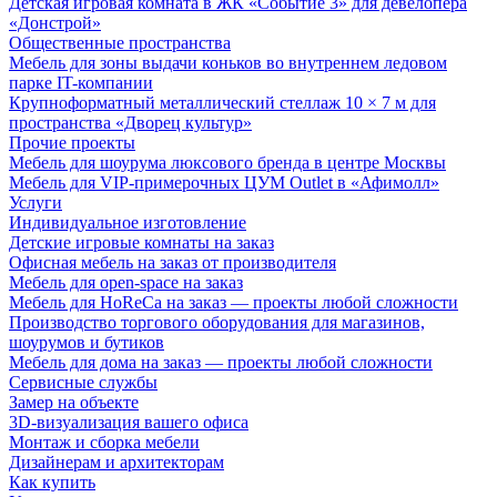
Детская игровая комната в ЖК «Событие 3» для девелопера
«Донстрой»
Общественные пространства
Мебель для зоны выдачи коньков во внутреннем ледовом
парке IT-компании
Крупноформатный металлический стеллаж 10 × 7 м для
пространства «Дворец культур»
Прочие проекты
Мебель для шоурума люксового бренда в центре Москвы
Мебель для VIP-примерочных ЦУМ Outlet в «Афимолл»
Услуги
Индивидуальное изготовление
Детские игровые комнаты на заказ
Офисная мебель на заказ от производителя
Мебель для open-space на заказ
Мебель для HoReCa на заказ — проекты любой сложности
Производство торгового оборудования для магазинов,
шоурумов и бутиков
Мебель для дома на заказ — проекты любой сложности
Сервисные службы
Замер на объекте
3D-визуализация вашего офиса
Монтаж и сборка мебели
Дизайнерам и архитекторам
Как купить