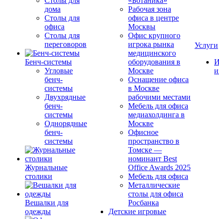
Столы для
«Ботаника»
дома
Рабочая зона
Столы для
офиса в центре
офиса
Москвы
Столы для
Офис крупного
переговоров
игрока рынка
Услуги
медицинского
Бенч-системы
оборудования в
И
Угловые
Москве
и
бенч-
Оснащение офиса
системы
в Москве
Двухрядные
рабочими местами
бенч-
Мебель для офиса
системы
медиахолдинга в
Однорядные
Москве
бенч-
Офисное
системы
пространство в
Томске —
номинант Best
Журнальные
Office Awards 2025
столики
Мебель для офиса
Металлические
столы для офиса
Вешалки для
Росбанка
одежды
Детские игровые