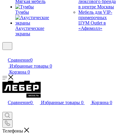
Мягкая мебель
люксового бренда
в центре Москвы
Тумбы
Мебель для VIP-
примерочных
ЦУМ Outlet в
Акустические
«Афимолл»
экраны
Сравнение
0
Избранные товары
0
Корзина
0
Сравнение
0
Избранные товары
0
Корзина
0
Телефоны