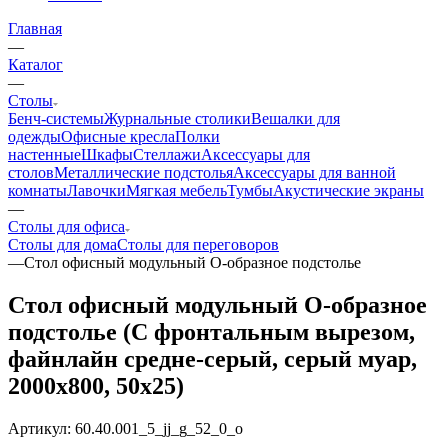
Главная
—
Каталог
—
Столы
Бенч-системы
Журнальные столики
Вешалки для
одежды
Офисные кресла
Полки
настенные
Шкафы
Стеллажи
Аксессуары для
столов
Металлические подстолья
Аксессуары для ванной
комнаты
Лавочки
Мягкая мебель
Тумбы
Акустические экраны
—
Столы для офиса
Столы для дома
Столы для переговоров
—
Стол офисный модульный О-образное подстолье
Стол офисный модульный О-образное
подстолье (С фронтальным вырезом,
файнлайн средне-серый, серый муар,
2000x800, 50x25)
Артикул:
60.40.001_5_jj_g_52_0_o