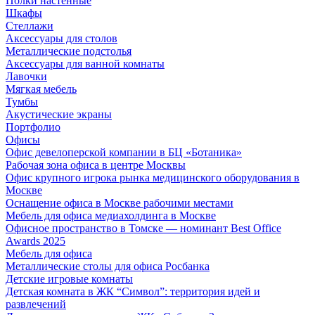
Полки настенные
Шкафы
Стеллажи
Аксессуары для столов
Металлические подстолья
Аксессуары для ванной комнаты
Лавочки
Мягкая мебель
Тумбы
Акустические экраны
Портфолио
Офисы
Офис девелоперской компании в БЦ «Ботаника»
Рабочая зона офиса в центре Москвы
Офис крупного игрока рынка медицинского оборудования в
Москве
Оснащение офиса в Москве рабочими местами
Мебель для офиса медиахолдинга в Москве
Офисное пространство в Томске — номинант Best Office
Awards 2025
Мебель для офиса
Металлические столы для офиса Росбанка
Детские игровые комнаты
Детская комната в ЖК “Символ”: территория идей и
развлечений