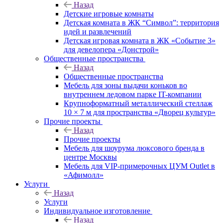
Назад
Детские игровые комнаты
Детская комната в ЖК “Символ”: территория
идей и развлечений
Детская игровая комната в ЖК «Событие 3»
для девелопера «Донстрой»
Общественные пространства
Назад
Общественные пространства
Мебель для зоны выдачи коньков во
внутреннем ледовом парке IT-компании
Крупноформатный металлический стеллаж
10 × 7 м для пространства «Дворец культур»
Прочие проекты
Назад
Прочие проекты
Мебель для шоурума люксового бренда в
центре Москвы
Мебель для VIP-примерочных ЦУМ Outlet в
«Афимолл»
Услуги
Назад
Услуги
Индивидуальное изготовление
Назад