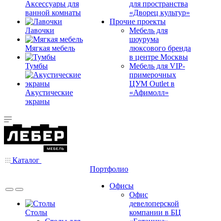
Аксессуары для
для пространства
ванной комнаты
«Дворец культур»
Прочие проекты
Лавочки
Мебель для
шоурума
Мягкая мебель
люксового бренда
в центре Москвы
Тумбы
Мебель для VIP-
примерочных
ЦУМ Outlet в
Акустические
«Афимолл»
экраны
Каталог
Портфолио
Офисы
Офис
девелоперской
Столы
компании в БЦ