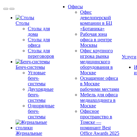
Офисы
Офис
девелоперской
Столы
компании в БЦ
Столы для
«Ботаника»
дома
Рабочая зона
Столы для
офиса в центре
офиса
Москвы
Столы для
Офис крупного
переговоров
игрока рынка
Услуги
медицинского
Бенч-системы
оборудования в
И
Угловые
Москве
и
бенч-
Оснащение офиса
системы
в Москве
Двухрядные
рабочими местами
бенч-
Мебель для офиса
системы
медиахолдинга в
Однорядные
Москве
бенч-
Офисное
системы
пространство в
Томске —
номинант Best
Журнальные
Office Awards 2025