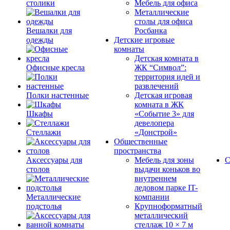
столики
Мебель для офиса
Металлические
столы для офиса
Вешалки для
Росбанка
одежды
Детские игровые
комнаты
Детская комната в
Офисные кресла
ЖК “Символ”:
территория идей и
развлечений
Полки настенные
Детская игровая
комната в ЖК
Шкафы
«Событие 3» для
девелопера
Стеллажи
«Донстрой»
Общественные
пространства
Аксессуары для
Мебель для зоны
С
столов
выдачи коньков во
внутреннем
ледовом парке IT-
Металлические
компании
подстолья
Крупноформатный
металлический
стеллаж 10 × 7 м